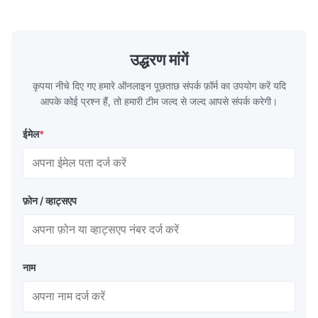
consists of a cold-rolled steel substrate
tinplate she
electrolytically coated with a pure tin layer,
options of
forming an exceptional barrier that is both
providing m
robust and adaptable. Engineered
solutions fo
उद्धरण मांगें
specifically for
requiremen
temper
कृपया नीचे दिए गए हमारे ऑनलाइन पूछताछ संपर्क फ़ॉर्म का उपयोग करें यदि
आपके कोई प्रश्न हैं, तो हमारी टीम जल्द से जल्द आपसे संपर्क करेगी।
ईमेल
*
फ़ोन / व्हाट्सएप
नाम