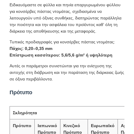
Ειδικευόμαστε σε φύλλα και πηνία επαργυρωμένου φύλλου
για κονσέρβες πάστας ντομάτας, σχεδιασμένα να
λειτουργούν υπό όξινες συνθήκες, διατηρώντας παράλληλα
την ποιότητα και την ασφάλεια του προϊόντος καθ' όλη τη
διάρκεια της αποθήκευσης και της μεταφοράς.
Τυπικές προδιαγραφές για κονσέρβες πάστας ντομάτας:
Πάχος: 0,20–0,35 mm
Επίστρωση κασσίτερου: 5,6/5,6 g/m² ή υψηλότερη
Αυτές οι παράμετροι συνιστώνται για την ενίσχυση της
αντοχής στη διάβρωση και την παράταση της διάρκειας ζωής
σε όξινα περιβάλλοντα.
Πρότυπο
Σκληρότητα
Πρότυπο
Ιαπωνικό
Κινεζικό
Ευρωπαϊκό
Αμερι
Πρότυπο
Πρότυπο
Πρότυπο
Πρότ