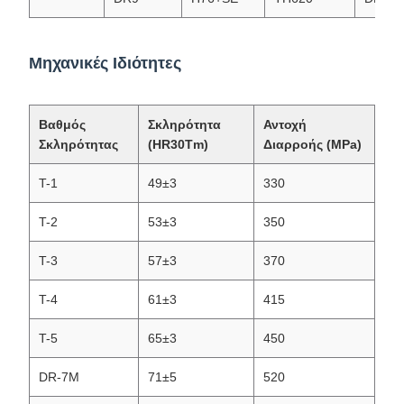
Μηχανικές Ιδιότητες
Βαθμός
Σκληρότητα
Αντοχή
Σκληρότητας
(HR30Tm)
Διαρροής (MPa)
T-1
49±3
330
T-2
53±3
350
T-3
57±3
370
T-4
61±3
415
T-5
65±3
450
DR-7M
71±5
520