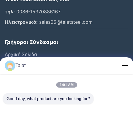
τηλ:
0086-15370886167
Ηλεκτρονικό:
sales05@talatsteel.com
Γρήγοροι Σύνδεσμοι
Αρχική Σελίδα
Προϊόντα
Talat
Σχετικά Με Εμάς
Γύρος Εργοστασίων
1:01 AM
Ποιοτικός Έλεγχος
Good day, what product are you looking for?
Επαφή
Ζητήστε Ένα Απόσπασμα
Νέα