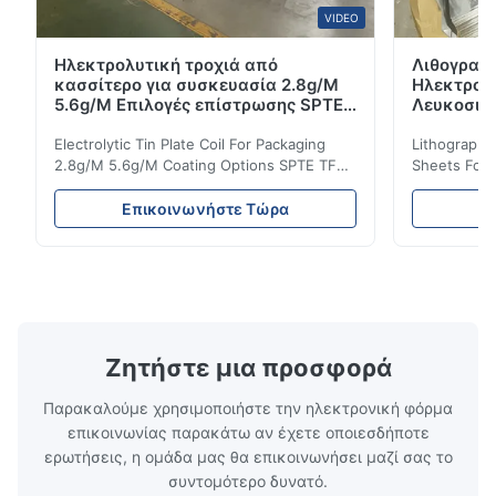
VIDEO
Ηλεκτρολυτική τροχιά από
Λιθογραφ
κασσίτερο για συσκευασία 2.8g/M
Ηλεκτρολ
5.6g/M Επιλογές επίστρωσης SPTE
Λευκοσιδ
TFS
Τσαγιού 
Electrolytic Tin Plate Coil For Packaging
Lithographic
2.8g/M 5.6g/M Coating Options SPTE TFS
Sheets For
Electrolytic Tin Plate Coil for Packaging -
929mm Produ
2.8/2.8 & 5.6/5.6g/m Coating Options SPTE
Plate (ETP)
Επικοινωνήστε Τώρα
Ε
TFS Electrolytic Tin Plate (ETP) represents
packaging s
the industry standard for creating secure,
corrosion re
long-lasting metal packaging. This material
demanding a
consists of a cold-rolled steel substrate
tinplate she
electrolytically coated with a pure tin layer,
options of
forming an exceptional barrier that is both
providing m
robust and adaptable. Engineered
solutions fo
Ζητήστε μια προσφορά
specifically for
requiremen
temper
Παρακαλούμε χρησιμοποιήστε την ηλεκτρονική φόρμα
επικοινωνίας παρακάτω αν έχετε οποιεσδήποτε
ερωτήσεις, η ομάδα μας θα επικοινωνήσει μαζί σας το
συντομότερο δυνατό.