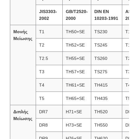
JIS3303-
GB/T2520-
DIN EN
ASTM
2002
2000
10203-1991
2002
Μονής
T1
TH50+SE
TS230
T1(T4
Μείωσης
T2
TH52+SE
TS245
T1(T5
T2.5
TH55+SE
TS260
T2.5(T
T3
TH57+SE
TS275
T3(T5
T4
TH61+SE
TH415
T4(T6
T5
TH65+SE
TH435
T5(T6
Διπλής
DR7
H71+SE
TH520
DR7 (
Μείωσης
DR8
H73+SE
TH550
DR8(T
DR9
H76+SE
TH620
DR9(T