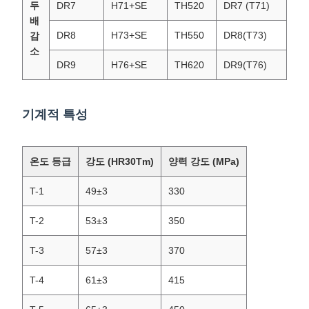
두
DR7
H71+SE
TH520
DR7 (T71)
배
DR8
H73+SE
TH550
DR8(T73)
감
소
DR9
H76+SE
TH620
DR9(T76)
기계적 특성
온도 등급
강도 (HR30Tm)
양력 강도 (MPa)
T-1
49±3
330
T-2
53±3
350
T-3
57±3
370
T-4
61±3
415