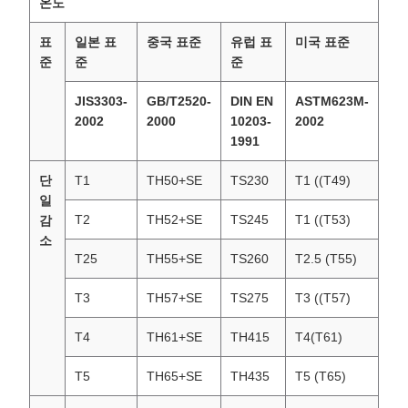
온도
표
일본 표
중국 표준
유럽 표
미국 표준
준
준
준
JIS3303-
GB/T2520-
DIN EN
ASTM623M-
2002
2000
10203-
2002
1991
단
T1
TH50+SE
TS230
T1 ((T49)
일
T2
TH52+SE
TS245
T1 ((T53)
감
소
T25
TH55+SE
TS260
T2.5 (T55)
T3
TH57+SE
TS275
T3 ((T57)
T4
TH61+SE
TH415
T4(T61)
T5
TH65+SE
TH435
T5 (T65)