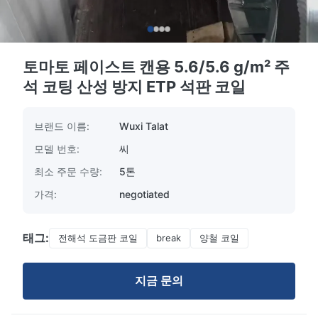
토마토 페이스트 캔용 5.6/5.6 g/m² 주
석 코팅 산성 방지 ETP 석판 코일
브랜드 이름:
Wuxi Talat
모델 번호:
씨
최소 주문 수량:
5톤
가격:
negotiated
태그:
전해석 도금판 코일
break
양철 코일
지금 문의