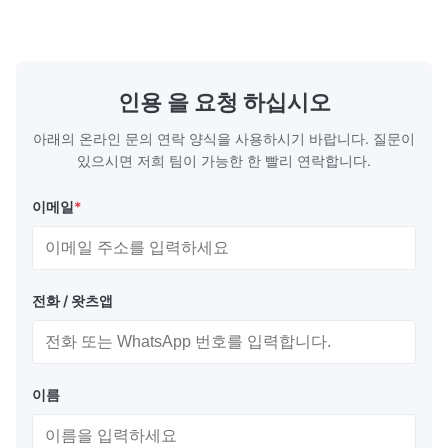
long-lasting metal packaging. This material
demanding a
consists of a cold-rolled steel substrate
tinplate she
electrolytically coated with a pure tin layer,
options of
forming an exceptional barrier that is both
providing m
robust and adaptable. Engineered
solutions fo
인용 을 요청 하십시오
specifically for
requiremen
temper
아래의 온라인 문의 연락 양식을 사용하시기 바랍니다. 질문이
있으시면 저희 팀이 가능한 한 빨리 연락합니다.
이메일
*
전화 / 왓츠앱
이름