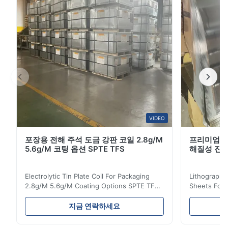
벽 성능으로 토마토 페이스트 캔에 널리 사용됩니다., 구조
적 안정성 및 보호 코팅에 대한 훌륭한 접착력. 우리는 토
마토 페이스트 캔을 위한 특화된 진료판과 코일을 만들었
습니다. 산성 조건에서 작동하도록 설계된 제품 품질과 안
전성을 유지하면서 저...
VIDEO
포장용 전해 주석 도금 강판 코일 2.8g/M
프리미엄 차
5.6g/M 코팅 옵션 SPTE TFS
해질성 진판
Electrolytic Tin Plate Coil For Packaging
Lithographic
2.8g/M 5.6g/M Coating Options SPTE TFS
Sheets For
Electrolytic Tin Plate Coil for Packaging -
929mm Produ
2.8/2.8 & 5.6/5.6g/m Coating Options SPTE
Plate (ETP)
지금 연락하세요
TFS Electrolytic Tin Plate (ETP) represents
packaging s
the industry standard for creating secure,
corrosion re