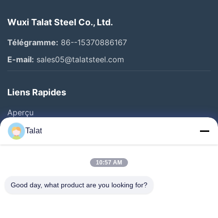
Wuxi Talat Steel Co., Ltd.
Télégramme:
86--15370886167
E-mail:
sales05@talatsteel.com
Liens Rapides
Aperçu
Produits
Talat
A Propos De Nous
Visite D'usine
10:57 AM
Contrôle De La Qualité
Good day, what product are you looking for?
Contact
Demande De Soumission