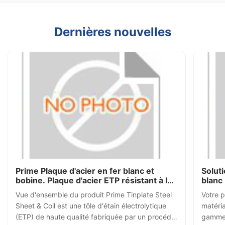
Dernières nouvelles
Prime Plaque d'acier en fer blanc et
Solut
bobine. Plaque d'acier ETP résistant à la
blanc 
corrosion pour l'emballage mondial.
haut 
Vue d'ensemble du produit Prime Tinplate Steel
Votre p
50 pa
Sheet & Coil est une tôle d'étain électrolytique
matéri
(ETP) de haute qualité fabriquée par un procédé
gamme 