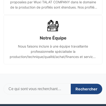
proposées par Wuxi TALAT COMPANY dans le domaine
de la production de profilés sont étendues. Nos profilés
structuraux en acier inoxydable ou nos profilés spéciaux
conçus sur mesure répondent aux exigences de
différentes branches, des projets architecturaux haut de
gamme aux équipements industriels qui doivent
fonctionner dans des environnements extrêmement
Notre Équipe
chauds, froids ou corrosifs.
Nous faisons inclure à une équipe travaillante
professionnelle spécialisée la
production/technique/qualité/achat/finances et services
de vente.
Rechercher