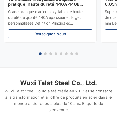
pratique, haute dureté 440A 440B
0,05m
440C, épaisseur et largeur
résist
Grade pratique d'acier inoxydable de haute
Super r
personnalisées
dureté de qualité 440A épaisseur et largeur
de qua
personnalisées Définition Principales
mm Défi
caractéristiques: Un acier inoxydable
Résista
Renseignez-vous
martensitique à haute teneur en chrome, à
tous le
carbone moyen à élevé, traitable thermiquement,
extrêm
qui réalise un excellent équilibre entre dureté...
en cuiv
Wuxi Talat Steel Co., Ltd.
Wuxi Talat Steel Co.ltd a été créée en 2013 et se consacre
à la transformation et à l'offre de produits en acier dans le
monde entier depuis plus de 10 ans. Enquête de
bienvenue.