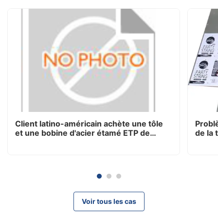
Client latino-américain achète une tôle
Problè
et une bobine d'acier étamé ETP de
de la 
premier choix pour la fabrication de
boîtes de conserve alimentaires
Voir tous les cas