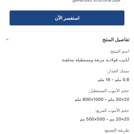
galvanized structural pipe
استفسر الآن
صيل المنتج
 المنتج:
بيب فولاذية مربعة ومستطيلة مجلفنة
 الجدار:
 ملم
 الأنبوب المستطيل:
لم
 الأنبوب المربع:
مم
قة التصنيع: