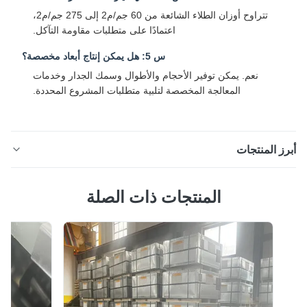
تتراوح أوزان الطلاء الشائعة من 60 جم/م2 إلى 275 جم/م2،
اعتمادًا على متطلبات مقاومة التآكل.
س 5: هل يمكن إنتاج أبعاد مخصصة؟
نعم. يمكن توفير الأحجام والأطوال وسمك الجدار وخدمات
المعالجة المخصصة لتلبية متطلبات المشروع المحددة.
ز المنتجات
نابيب فولاذية مربعة ومستطيلة مجلفنة شديدة التحمل لأنظمة
المنتجات ذات الصلة
دعم الخارجية وصف المنتج الأنابيب المربعة المجلفنة والأنابيب
ستطيلة عبارة عن أقسام هيكلية مجوفة متعددة الاستخدامات
مصنوعة من الفولاذ الكربوني عالي الجودة ومحمية بطبقة من
الزنك المتين. تم تصميم هذه الأنابيب من أجل القوة، ومقاومة
التآكل، وال...