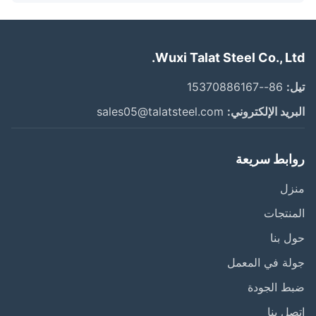
Wuxi Talat Steel Co., Lt
:
86--15370886167
ريد الإلكتروني:
sales05@talatsteel.com
ابط سريعة
زل
نتجات
 بنا
ة في المعمل
ط الجودة
ل بنا