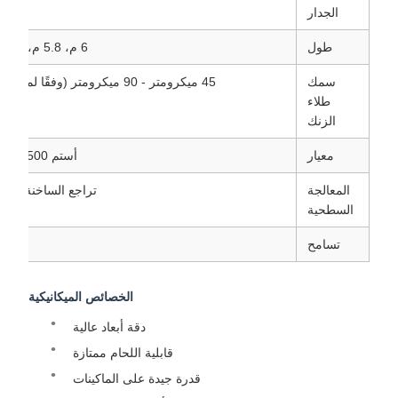
الجدار
طول
6 م، 5.8 م، أو حسب الطلب (بحد أقصى 12 م)
سمك
45 ميكرومتر - 90 ميكرومتر (وفقًا لمعيار ASTM A123 / EN ISO 1461)
طلاء
الزنك
معيار
أستم A500، إن 10219، جيجابايت / تي 6728
المعالجة
تراجع الساخنة المجلفن
السطحية
تسامح
الخصائص الميكانيكية
دقة أبعاد عالية
قابلية اللحام ممتازة
قدرة جيدة على الماكينات