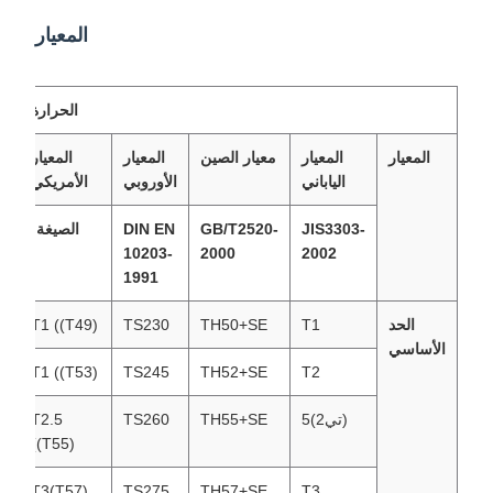
المعيار
الحرارة
المعيار
المعيار
معيار الصين
المعيار
المعيار
الياباني
الأوروبي
الأمريكي
JIS3303-
GB/T2520-
DIN EN
الصيغة:
10203-
2000
2002
1991
الحد
T1
TH50+SE
TS230
T1 ((T49)
الأساسي
T1 ((T53)
TS245
TH52+SE
T2
(تي2)5
TH55+SE
TS260
T2.5
((T55)
T3(T57)
TS275
TH57+SE
T3