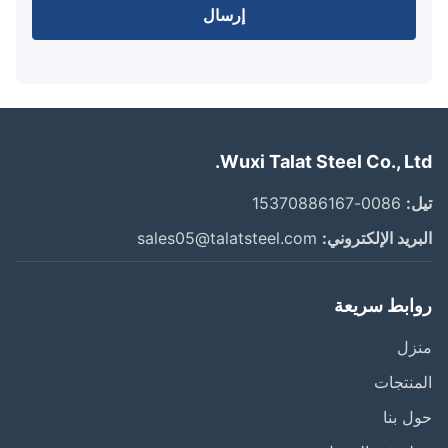
إرسال
Wuxi Talat Steel Co., Lt
:
0086-15370886167
ريد الإلكتروني:
sales05@talatsteel.com
ابط سريعة
زل
نتجات
 بنا