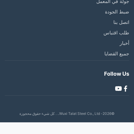
ة في المعمل
ط الجودة
ل بنا
ب اقتباس
ار
ع القضايا
Follow 
©2026- Wuxi Talat Steel Co., Ltd.. . كل شيء حقوق محجوزة