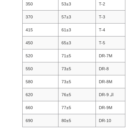
350
53±3
T-2
370
57±3
T-3
415
61±3
T-4
450
65±3
T-5
520
71±5
DR-7M
550
73±5
DR-8
580
73±5
DR-8M
الـ DR-9
76±5
620
660
77±5
DR-9M
690
80±5
DR-10