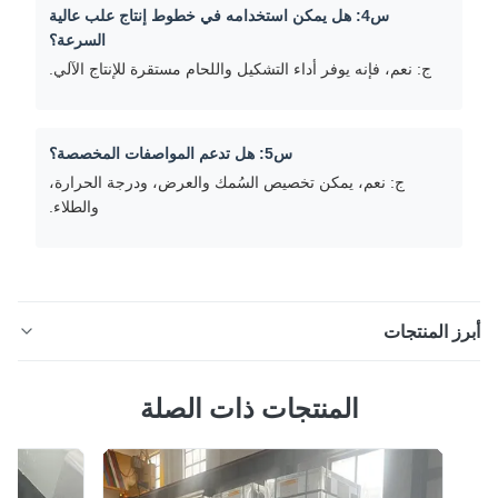
س4: هل يمكن استخدامه في خطوط إنتاج علب عالية
السرعة؟
ج: نعم، فإنه يوفر أداء التشكيل واللحام مستقرة للإنتاج الآلي.
س5: هل تدعم المواصفات المخصصة؟
ج: نعم، يمكن تخصيص السُمك والعرض، ودرجة الحرارة،
والطلاء.
ز المنتجات
SPTE Prime طلاء الصلب الملفوفات للطعام والصناعية حلول
المنتجات ذات الصلة
علب لمحة عامة عن المنتج لفائف الصفيحة الكهربائية عالية
لجودة ذات الوزن المستقر للطلاء ، ومقاومة التآكل الممتازة ،
القدرة على التشكيل الممتازة. مثالية لعلب الطعام ، وحاويات
كيماويات ، والتعبئة الصناعية.مواصفات مخصصة متاحة. لفائف