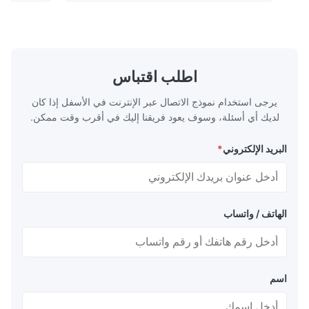
d durability in
the industry standard for creating secure,
se specialized
long-lasting metal packaging. This material
ecise thickness
consists of a cold-rolled steel substrate
m, and 0.45mm,
electrolytically coated with a pure tin layer,
 with versatile
forming an exceptional barrier that is both
rious packaging
robust and adaptable. Engineered
اطلب اقتباس
4-CA and T5-CA
specifically for
temper
يرجى استخدام نموذج الاتصال عبر الإنترنت في الأسفل إذا كان
لديك أي أسئلة، وسوف يعود فريقنا إليك في أقرب وقت ممكن.
البريد الإلكتروني
*
الهاتف / واتساب
اسم