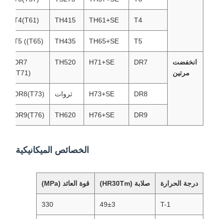
T4(T61)
TH415
TH61+SE
T4
T5 ((T65)
TH435
TH65+SE
T5
انخفضت
DR7
H71+SE
TH520
DR7
مرتين
(T71)
DR8
H73+SE
ثروات
DR8(T73)
DR9(T76)
TH620
H76+SE
DR9
الخصائص الميكانيكية
درجة الحرارة
صلابة (HR30Tm)
قوة العائد (MPa)
330
49±3
T-1