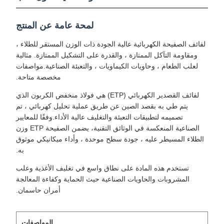
لمحة عامة عن المنتج
لفائف الصفيحة الكهربائية عالية الجودة ذات الوزن المستقر للطلاء ،
ومقاومة التآكل الممتازة ، والقدرة على التشكيل الممتازة. مثالية
لعلب الطعام ، وحاويات الكيماويات ، والتعبئة الصناعية.مواصفات
مخصصة متاحة.
لفائف القصدير الكهربائي (ETP) هي فولاذ منخفض الكربون الذي
يتم طي به بقصد الصين عن طريق عملية تحليل كهربائي ، تم
تصميمه لتطبيقات التعبئة والتغليف عالية الأداء.وفقًا للمعايير
الصناعية المنعكسة في الوثائق التقنية، يضمن الصفيحة ETP وزن
الطلاء المسيطر عليه ، جودة سطح موحدة ، وأداء ميكانيكي موثوق
به.
تستخدم هذه المادة على نطاق واسع في تغليف الأغذية وعلب
المشروبات والحاويات الصناعية حيث الحماية وكفاءة المعالجة
أمران حاسمان.
المواصفات