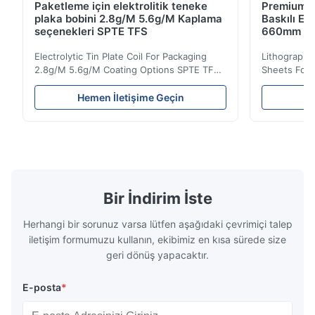
Paketleme için elektrolitik teneke
Premium Ça
plaka bobini 2.8g/M 5.6g/M Kaplama
Baskılı El
seçenekleri SPTE TFS
660mm 9
Electrolytic Tin Plate Coil For Packaging
Lithographic
2.8g/M 5.6g/M Coating Options SPTE TFS
Sheets For
Electrolytic Tin Plate Coil for Packaging -
929mm Produ
2.8/2.8 & 5.6/5.6g/m Coating Options SPTE
Plate (ETP)
Hemen İletişime Geçin
He
TFS Electrolytic Tin Plate (ETP) represents
packaging s
the industry standard for creating secure,
corrosion re
long-lasting metal packaging. This material
demanding a
consists of a cold-rolled steel substrate
tinplate she
electrolytically coated with a pure tin layer,
options of
forming an exceptional barrier that is both
providing m
robust and adaptable. Engineered
solutions fo
Bir İndirim İste
specifically for
requiremen
temper
Herhangi bir sorunuz varsa lütfen aşağıdaki çevrimiçi talep
iletişim formumuzu kullanın, ekibimiz en kısa sürede size
geri dönüş yapacaktır.
E-posta
*