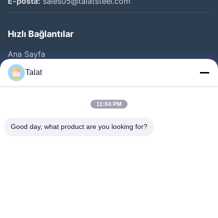
E-posta:
sales05@talatsteel.com
Hızlı Bağlantılar
Ana Sayfa
Ürünler
Talat
Hakkımızda
Fabrika Turu
11:04 PM
Kalite Kontrol
Good day, what product are you looking for?
Bize Ulaşın
Teklif Isteği
Haberler
Tüm Servis Talepleri