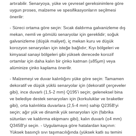
artırabilir. Senaryoya, yüke ve çevresel gereksinimlere göre
uygun proses, malzeme ve spesifikasyonların seçilmesi
önerilir:
- Süreci ortama göre seçin: Sıcak daldırma galvanizleme dış
mekan, nemli ve gömülü senaryolar için gereklidir; soğuk
galvanizleme (düşük maliyet), iç mekan kuru ve düşük
korozyon senaryoları için isteğe bağlıdır; Kıyı bölgeleri ve
kimyasal sanayi bölgeleri gibi yüksek derecede korozif
ortamlar için daha kalın bir çinko katman (≥85μm) veya
alüminize çinko kaplama önerilir.
- Malzemeyi ve duvar kalınlığını yüke göre seçin: Tamamen
dekoratif ve düşük yüklü senaryolar için (dekoratif çerçeveler
gibi), ince duvarlı (1,5-2 mm) Q195'i seçin; geleneksel bina
ve belediye destek senaryoları için (korkuluklar ve braketler
gibi), orta kalınlıkta duvarlara (2,5-4 mm) sahip Q235B'yi
seçin; ağır yük ve dinamik yük senaryoları için (fabrika
sütunları ve kaldırma ekipmanı gibi), kalın duvarlı (≥4 mm)
Q345B'yi seçin. - Uygulamaya göre hatalardan kaçının:
Yüksek basınçlı sıvı taşımacılığında (yüksek katlı su temini