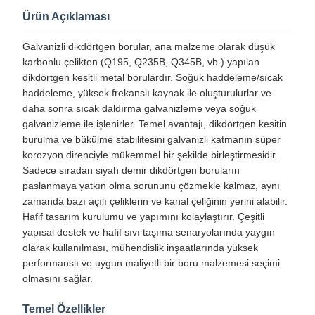
Ürün Açıklaması
Galvanizli dikdörtgen borular, ana malzeme olarak düşük
karbonlu çelikten (Q195, Q235B, Q345B, vb.) yapılan
dikdörtgen kesitli metal borulardır. Soğuk haddeleme/sıcak
haddeleme, yüksek frekanslı kaynak ile oluşturulurlar ve
daha sonra sıcak daldırma galvanizleme veya soğuk
galvanizleme ile işlenirler. Temel avantajı, dikdörtgen kesitin
burulma ve bükülme stabilitesini galvanizli katmanın süper
korozyon direnciyle mükemmel bir şekilde birleştirmesidir.
Sadece sıradan siyah demir dikdörtgen boruların
paslanmaya yatkın olma sorununu çözmekle kalmaz, aynı
zamanda bazı açılı çeliklerin ve kanal çeliğinin yerini alabilir.
Hafif tasarım kurulumu ve yapımını kolaylaştırır. Çeşitli
yapısal destek ve hafif sıvı taşıma senaryolarında yaygın
olarak kullanılması, mühendislik inşaatlarında yüksek
performanslı ve uygun maliyetli bir boru malzemesi seçimi
olmasını sağlar.
Temel Özellikler