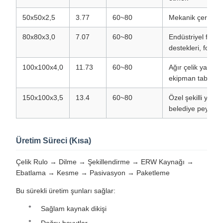
50x50x2,5
3.77
60~80
Mekanik çerçeve,
80x80x3,0
7.07
60~80
Endüstriyel fabri
destekleri, fotovo
100x100x4,0
11.73
60~80
Ağır çelik yapı, k
ekipman tabanı
150x100x3,5
13.4
60~80
Özel şekilli yapı
belediye peyzaj d
Üretim Süreci (Kısa)
Çelik Rulo → Dilme → Şekillendirme → ERW Kaynağı →
Ebatlama → Kesme → Pasivasyon → Paketleme
Bu sürekli üretim şunları sağlar:
Sağlam kaynak dikişi