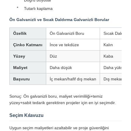
Doğru boyutlar
Tutarlı kaplama
Ön Galvanizli ve Sıcak Daldırma Galvanizli Borular
Özellik
Ön Galvanizli Boru
Sıcak Daldırma
Çinko Katmanı
İnce ve tekdüze
Kalın
Yüzey
Düz
Kaba
Maliyet
Daha düşük
Daha yüksek
Başvuru
İç mekan/hafif dış mekan
Dış mekan/ağı
Sonuç: Ön galvanizli boru, maliyet verimliliği+temiz
yüzey+sabit tedarik gerektiren projeler için en iyi seçimdir.
Seçim Kılavuzu
Uygun seçim maliyetleri azaltabilir ve proje güvenliğini