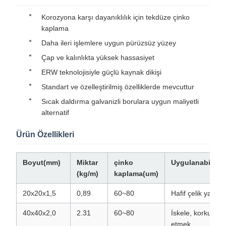
Korozyona karşı dayanıklılık için tekdüze çinko
kaplama
Daha ileri işlemlere uygun pürüzsüz yüzey
Çap ve kalınlıkta yüksek hassasiyet
ERW teknolojisiyle güçlü kaynak dikişi
Standart ve özelleştirilmiş özelliklerde mevcuttur
Sıcak daldırma galvanizli borulara uygun maliyetli
alternatif
Ürün Özellikleri
Boyut(mm)
Miktar
çinko
Uygulanabilir s
(kg/m)
kaplama(um)
20x20x1,5
0,89
60~80
Hafif çelik yapılar
40x40x2,0
2.31
60~80
İskele, korkuluk 
etmek