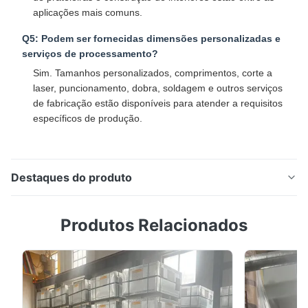
aplicações mais comuns.​
Q5: Podem ser fornecidas dimensões personalizadas e
serviços de processamento?
Sim. Tamanhos personalizados, comprimentos, corte a
laser, puncionamento, dobra, soldagem e outros serviços
de fabricação estão disponíveis para atender a requisitos
específicos de produção.​
Destaques do produto
Tubos de aço eletrogalvanizados quadrados e
Produtos Relacionados
retangulares para fabricação, móveis e construção
interna Visão geral do produto Os tubos quadrados
eletrogalvanizados e os tubos retangulares são
seções ocas de aço moldadas a frio de precisão,
fabricadas em aço carbono de alta qualidade e