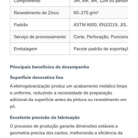
Comprimento
3m, 6m, 9m, 12m ou personaliz
Revestimento de Zinco
60–275 g/m²
Padrão
ASTM A500, EN10219, JIS, GB
Serviço de processamento
Corte, Perfuração, Puncionamen
Embalagem
Pacote padrão de exportação e
Principais benefícios de desempenho
Superfície decorativa lisa
A eletrogalvanização produz um acabamento metálico limpo
e uniforme, reduzindo a necessidade de preparação
adicional da superfície antes da pintura ou revestimento em
pó.​
Excelente precisão de fabricação
O processo de produção garante dimensões estáveis ​​e
geometria precisa dos cantos, melhorando a eficiência da