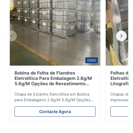
revestidas com ...
VIDEO
Bobina de Folha de Flandres
Folhas de 
Eletrolítica Para Embalagem 2.8g/M
Eletrolíti
5.6g/M Opções de Revestimento
Litografi
SPTE TFS
de Chá P
Chapa de Estanho Eletrolítica em Bobina
Chapas de Fo
para Embalagens 2.8g/M 5.6g/M Opções
Impressas L
de Revestimento SPTE TFS Bobina de
Embalagens
Chapa de Estanho Eletrolítica para
929mm Descr
Contacte Agora
Embalagens - Opções de Revestimento
Flandres Ele
2.8/2.8 e 5.6/5.6g/m SPTE TFS A Chapa de
solução de
Estanho Eletrolítica (ETP) representa o
para resistê