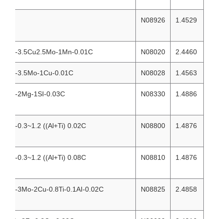
N08926
1.4529
36Ni-21Cr-3.5Cu2.5Mo-1Mn-0.01C
N08020
2.4460
32Ni-27Cr-3.5Mo-1Cu-0.01C
N08028
1.4563
35Ni-18Cr-2Mg-1SI-0.03C
N08330
1.4886
32Ni-21Cr-0.3~1.2 ((Al+Ti) 0.02C
N08800
1.4876
32Ni-21Cr-0.3~1.2 ((Al+Ti) 0.08C
N08810
1.4876
42Ni-21Cr-3Mo-2Cu-0.8Ti-0.1AI-0.02C
N08825
2.4858