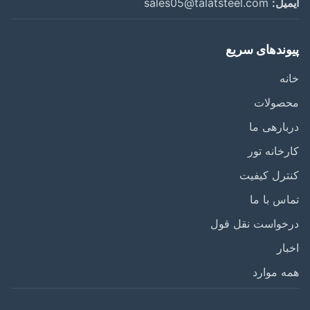
یل:
sales05@talatsteel.com
وندهای سریع
ه
صولات
ارهی ما
خانه تور
رل کیفیت
س با ما
خواست نقل قول
ار
 موارد