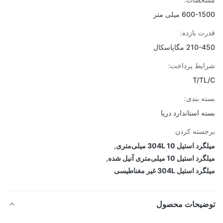
600 میلی متر
ت بازده:
21 مگاپاسکال
یط پرداخت:
T/T
ه بندی:
ه استاندارد دریا
سته کردن
 استیل 304L 10 میلی‌متری
,
استیل 10 میلی‌متری آنیل شده
,
 استیل 304L غیر مغناطیسی
ضیحات محصول