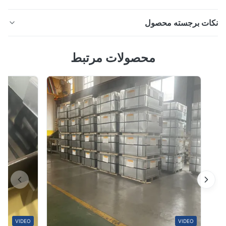
ات برجسته محصول
304L استیل ضد زنگ 10 میلی متر غیر مغناطیسی 600-1500
محصولات مرتبط
میلی متر توضیحات محصول 304L استیل ضد زنگ 10 میلی
متری غیر مغناطیسی حوزه های کاربردی اصلی تولیدات
مکانیکی و پردازش تجهیزات قطعات گودال:در ماشین آلات
دازش مواد غذایی، ماشین آلات شیمیایی، ماشین آلات نساجی
و سایر کاربردهایی که نیاز به مقاومت در برابر ...
VIDEO
VIDEO