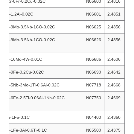
72Ni-151Cr-8Fr-0.2Cu-0.02C
N06600
2.4816
60Ni-22Cr-1.2Al-0.02C
N06601
2.4851
58Ni-21Cr-9Mo-3.5Nb-1CO-0.02C
N06625
2.4856
58Ni-21Cr-9Mo-3.5Nb-1CO-0.02C
N06626
2.4856
57Ni-21Cr-16Mo-4W-0.01C
N06686
2.4606
58Ni-30Cr-9Fe-0.2Cu-0.02C
N06690
2.4642
52Ni-19Cr-5Nb-3Mo-1Ti-0.6Al-0.02C
N07718
2.4668
70Ni-15Cr-6Fe-2.5Ti-0.06Al-1Nb-0.02C
N07750
2.4669
63Ni-32Cu-1Fe-0.1C
N04400
2.4360
63Ni-30Cr-1Fe-3Al-0.6Ti-0.1C
N05500
2.4375