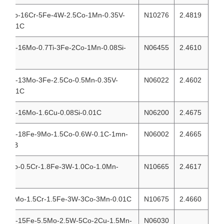
57Ni-16Mo-16Cr-5Fe-4W-2.5Co-1Mn-0.35V-
N10276
2.4819
0.08Si-0.01C
65Ni-16Cr-16Mo-0.7Ti-3Fe-2Co-1Mn-0.08Si-
N06455
2.4610
0.01C
56Ni-22Cr-13Mo-3Fe-2.5Co-0.5Mn-0.35V-
N06022
2.4602
0.08Si-0.01C
59Ni-23Cr-16Mo-1.6Cu-0.08Si-0.01C
N06200
2.4675
47Ni-22Cr-18Fe-9Mo-1.5Co-0.6W-0.1C-1mn-
N06002
2.4665
1Si-0.008B
69Ni-28Mo-0.5Cr-1.8Fe-3W-1.0Co-1.0Mn-
N10665
2.4617
0.01C
65Ni-28.5Mo-1.5Cr-1.5Fe-3W-3Co-3Mn-0.01C
N10675
2.4660
43Ni-30Cr-15Fe-5.5Mo-2.5W-5Co-2Cu-1.5Mn-
N06030