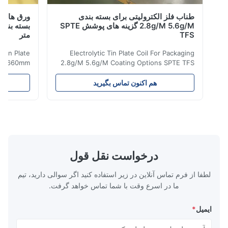
طناب فلز الکترولیتی برای بسته بندی
ورق های کاغذی
2.8g/M 5.6g/M گزینه های پوشش SPTE
TFS
متر
olytic Tin Plate
Electrolytic Tin Plate Coil For Packaging
ckaging 660mm
2.8g/M 5.6g/M Coating Options SPTE TFS
lectrolytic Tin
Electrolytic Tin Plate Coil for Packaging -
ents a premium
2.8/2.8 & 5.6/5.6g/m Coating Options SPTE
هم اکنون تماس بگیرید
هم 
ed for superior
TFS Electrolytic Tin Plate (ETP) represents
d durability in
the industry standard for creating secure,
se specialized
long-lasting metal packaging. This material
ecise thickness
consists of a cold-rolled steel substrate
m, and 0.45mm,
electrolytically coated with a pure tin layer,
 with versatile
forming an exceptional barrier that is both
rious packaging
robust and adaptable. Engineered
درخواست نقل قول
4-CA and T5-CA
specifically for
temper
لطفا از فرم تماس آنلاین در زیر استفاده کنید اگر سوالی دارید، تیم
ما در اسرع وقت با شما تماس خواهد گرفت.
ایمیل
*