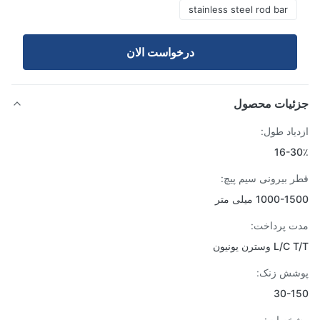
stainless steel rod bar
درخواست الان
ئیات محصول
یاد طول:
16-3
 بیرونی سیم پیچ:
1000- میلی متر
 پرداخت:
 وسترن یونیون
شش زنک:
30-1
خصات: