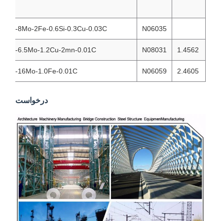
0.03C
58Ni-33Cr-8Mo-2Fe-0.6Si-0.3Cu-0.03C
N06035
31Ni-27Cr-6.5Mo-1.2Cu-2mn-0.01C
N08031
1.4562
59Ni-23Cr-16Mo-1.0Fe-0.01C
N06059
2.4605
درخواست