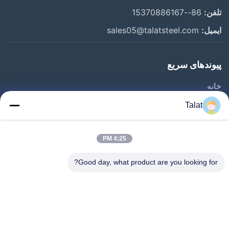
تلفن:
86--15370886167
ایمیل:
sales05@talatsteel.com
پیوندهای سریع
خانه
محصولات
Talat
دربارهی ما
کارخانه تور
4:25 PM
کنترل کیفیت
Good day, what product are you looking for?
تماس با ما
درخواست نقل قول
اخبار