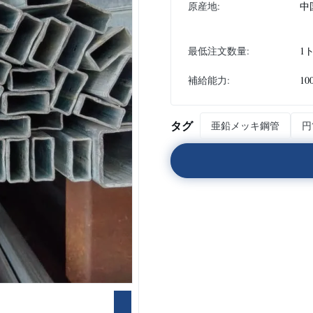
原産地:
中
最低注文数量:
1
補給能力:
10
タグ
亜鉛メッキ鋼管
円