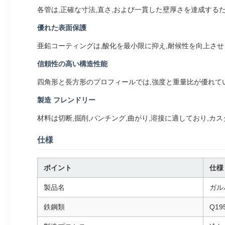
各管は,正確な寸法,直さ,および一貫した壁厚さを達成する
優れた表面保護
亜鉛コーティングは,酸化を最小限に抑え,耐候性を向上させ
信頼性の高い構造性能
四角形と長方形のプロフィールでは,強度と重量比が優れて
製造 フレンドリー
材料は切断,掘削,パンチング,曲がり,溶接に適しており,
仕様
ポイント
仕様
製品名
ガル
鉄鋼類
Q19