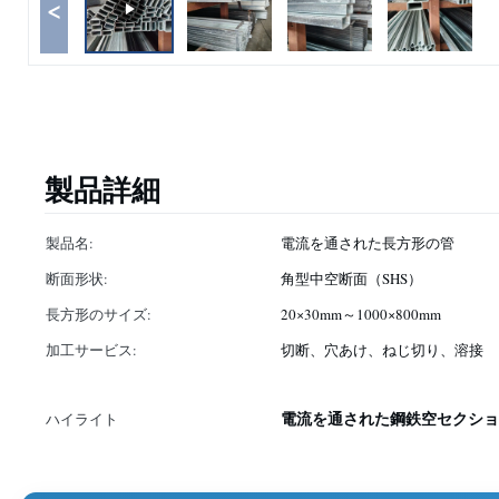
<
製品詳細
製品名:
電流を通された長方形の管
断面形状:
角型中空断面（SHS）
長方形のサイズ:
20×30mm～1000×800mm
加工サービス:
切断、穴あけ、ねじ切り、溶接
電流を通された鋼鉄空セクショ
ハイライト