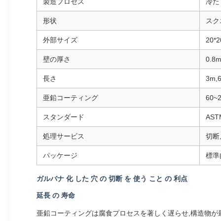
製造プロセス
冷た
形状
スク
外部サイズ
20*2
壁の厚さ
0.8
長さ
3m
亜鉛コーティング
60~
スタンダード
ASTM
処理サービス
切断
パッケージ
標準
ガルバナ 化 した 穴 の 切断 を 使う こと の 利点
延長 の 寿命
亜鉛コーティングは腐食プロセスを著しく遅らせ,構造物が