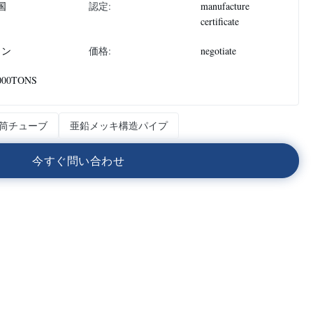
国
認定:
manufacture
certificate
トン
価格:
negotiate
000TONS
筒チューブ
亜鉛メッキ構造パイプ
今
す
ぐ
問
い
合
わ
せ