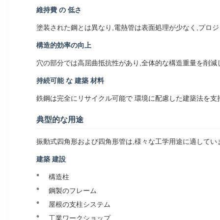
維持費 の 低さ
塗装された鋼とは異なり,電熱管は表面処理が少なく,プロジ
構造的効率の向上
穴の部分では高屈曲抵抗性があり,全体的な構造重量を削減
持続可能 な 建築 材料
鉄鋼は完全にリサイクル可能で 環境に配慮した建築法を支
典型的な用途
振動式四角形および四角形管は,様々な工学用途に適していま
建築 建設
構造柱
鋼製のフレーム
屋根の支柱システム
工業ワークショップ