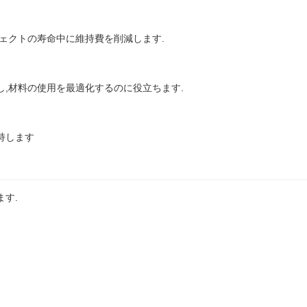
ェクトの寿命中に維持費を削減します.
し,材料の使用を最適化するのに役立ちます.
持します
す.