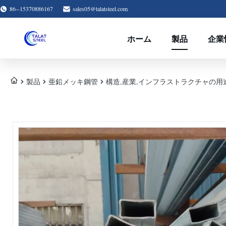
86--15370886167
sales05@talatsteel.com
ホーム
製品
企業
製品
亜鉛メッキ鋼管
構造,産業,インフラストラクチャの