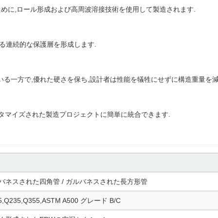
ために,ロール形成および高周波溶接技術を使用して製造されます.
る連続的な保護層を形成します.
いる一方で,優れた硬さを保ち,設計者は性能を犠牲にせずに構造重量を減
カスタマイズされた製造プロジェクトに簡単に統合できます.
バネスされた四角管 / ガルバネスされた長方形管
5,Q235,Q355,ASTM A500 グレード B/C