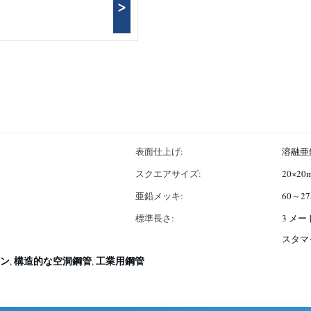
>
表面仕上げ:
溶融亜
スクエアサイズ:
20×20
亜鉛メッキ:
60～27
標準長さ:
3 メ
スタマ
ン
構造的な空洞鋼管
工業用鋼管
,
,