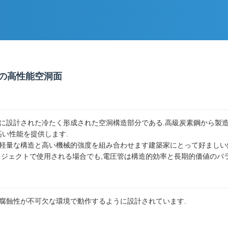
めの高性能空洞面
めに設計された冷たく形成された空洞構造部分である.高級炭素鋼から製造
い性能を提供します.
 軽量な構造と高い機械的強度を組み合わせます建築家にとって好ましい
ロジェクトで使用される場合でも,電圧管は構造的効率と長期的価値のバ
耐腐蝕性が不可欠な環境で動作するように設計されています.