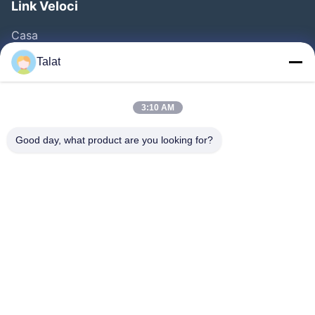
Link Veloci
Casa
Prodotti
Talat
Chi Siamo
Fatory Tour
3:10 AM
Controllo Di Qualità
Good day, what product are you looking for?
Contattaci
Richiedere Un Preventivo
Notizie
Tutti I Casi
Follow Us