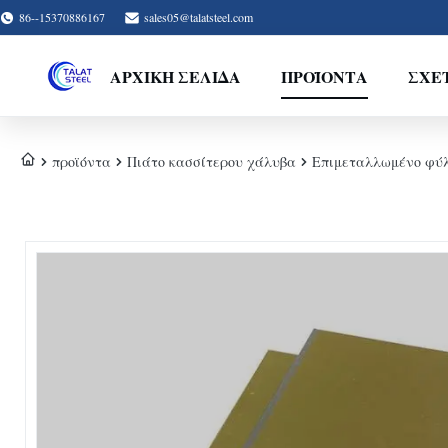
86--15370886167
sales05@talatsteel.com
ΑΡΧΙΚΉ ΣΕΛΊΔΑ
ΠΡΟΪΌΝΤΑ
ΣΧΕ
προϊόντα
Πιάτο κασσίτερου χάλυβα
Επιμεταλλωμένο φύλλ