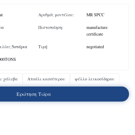
at
Αριθμός μοντέλου:
MR SPCC
να
Πιστοποίηση:
manufacture
certificate
ελίας:
5οτάρια
Τιμή:
negotiated
000TONS
ου χάλυβα
Ατσάλι κασσίτερου
φύλλο λευκοσίδηρου
Ε
ρ
ώ
τ
η
σ
η
Τ
ώ
ρ
α