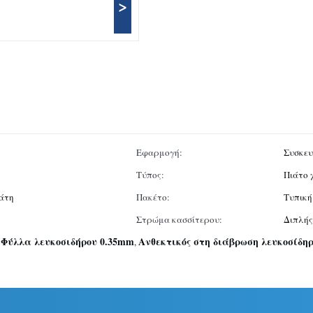
>
Εφαρμογή:
Συσκευ
Τύπος:
Πιάτο 
λάτη
Πακέτο:
Τυπική
Στρώμα κασσίτερου:
Διπλής
Φύλλα λευκοσιδήρου 0.35mm
Ανθεκτικός στη διάβρωση λευκοσίδηρ
,
,