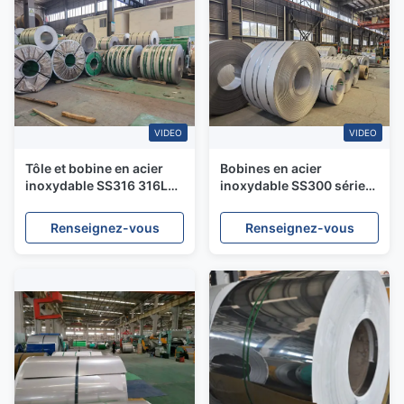
VIDEO
VIDEO
Tôle et bobine en acier
Bobines en acier
inoxydable SS316 316L
inoxydable SS300 série
310S 904L 201 304 321
SS400 série laminées à
chaud, surface n°1, 3mm
Renseignez-vous
Renseignez-vous
à 20mm