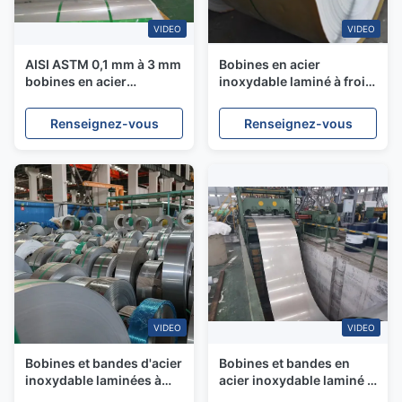
VIDEO
VIDEO
AISI ASTM 0,1 mm à 3 mm
Bobines en acier
bobines en acier
inoxydable laminé à froid,
inoxydable 304 309S
surface 2B, séries 200,
309Si2 pour la
300, 400
Renseignez-vous
Renseignez-vous
construction
VIDEO
VIDEO
Bobines et bandes d'acier
Bobines et bandes en
inoxydable laminées à
acier inoxydable laminé à
froid ASTM SS316Ti 317L,
froid 304 et 316 de la