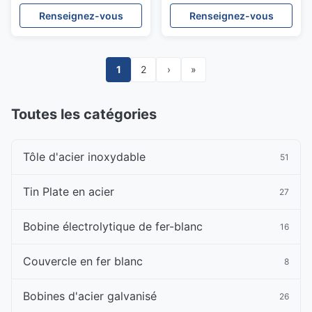
finition 2B BA
série 300 ASTM 316
Renseignez-vous
Renseignez-vous
1
2
›
»
Toutes les catégories
Tôle d'acier inoxydable
51
Tin Plate en acier
27
Bobine électrolytique de fer-blanc
16
Couvercle en fer blanc
8
Bobines d'acier galvanisé
26