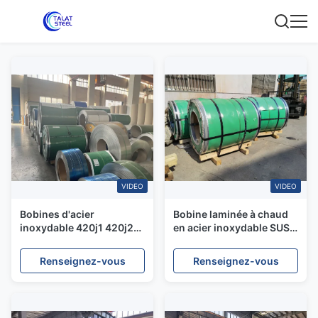
VIDEO
VIDEO
Bobines d'acier
Bobine laminée à chaud
inoxydable 420j1 420j2
en acier inoxydable SUS
430 431 434 436L 439
304 316L 310S 310Si2
SUS310S laminé à froid
Renseignez-vous
Renseignez-vous
409L 420