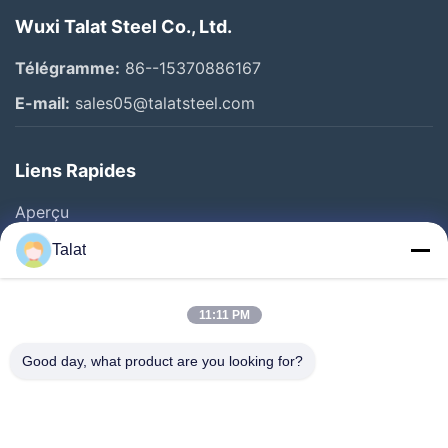
Wuxi Talat Steel Co., Ltd.
Télégramme:
86--15370886167
E-mail:
sales05@talatsteel.com
Liens Rapides
Aperçu
Produits
Talat
A Propos De Nous
Visite D'usine
11:11 PM
Contrôle De La Qualité
Good day, what product are you looking for?
Contact
Demande De Soumission