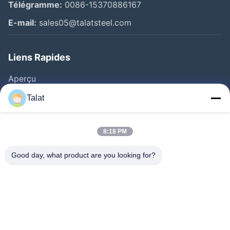
Télégramme:
0086-15370886167
E-mail:
sales05@talatsteel.com
Liens Rapides
Aperçu
Produits
Talat
A Propos De Nous
Visite D'usine
8:18 PM
Contrôle De La Qualité
Good day, what product are you looking for?
Contact
Demande De Soumission
Nouvelles
Tous Les Cas