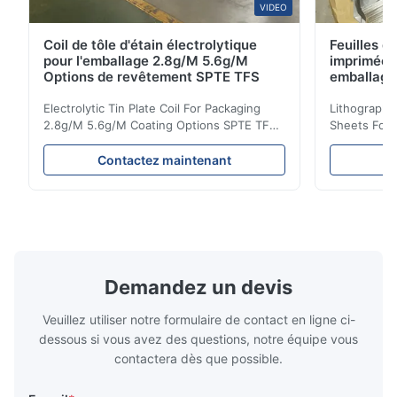
VIDEO
Coil de tôle d'étain électrolytique
Feuilles d
pour l'emballage 2.8g/M 5.6g/M
imprimées 
Options de revêtement SPTE TFS
emballage
660mm 9
Electrolytic Tin Plate Coil For Packaging
Lithographic
2.8g/M 5.6g/M Coating Options SPTE TFS
Sheets For
Electrolytic Tin Plate Coil for Packaging -
929mm Produ
2.8/2.8 & 5.6/5.6g/m Coating Options SPTE
Plate (ETP)
Contactez maintenant
C
TFS Electrolytic Tin Plate (ETP) represents
packaging s
the industry standard for creating secure,
corrosion re
long-lasting metal packaging. This material
demanding a
consists of a cold-rolled steel substrate
tinplate she
electrolytically coated with a pure tin layer,
options of
forming an exceptional barrier that is both
providing m
robust and adaptable. Engineered
solutions fo
Demandez un devis
specifically for
requiremen
temper
Veuillez utiliser notre formulaire de contact en ligne ci-
dessous si vous avez des questions, notre équipe vous
contactera dès que possible.