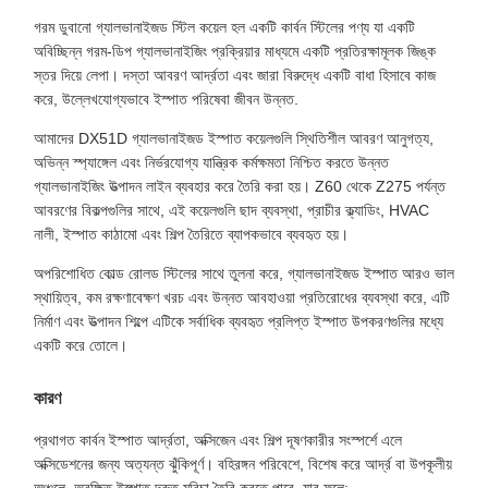
গরম ডুবানো গ্যালভানাইজড স্টিল কয়েল হল একটি কার্বন স্টিলের পণ্য যা একটি
অবিচ্ছিন্ন গরম-ডিপ গ্যালভানাইজিং প্রক্রিয়ার মাধ্যমে একটি প্রতিরক্ষামূলক জিঙ্ক
স্তর দিয়ে লেপা। দস্তা আবরণ আর্দ্রতা এবং জারা বিরুদ্ধে একটি বাধা হিসাবে কাজ
করে, উল্লেখযোগ্যভাবে ইস্পাত পরিষেবা জীবন উন্নত.
আমাদের DX51D গ্যালভানাইজড ইস্পাত কয়েলগুলি স্থিতিশীল আবরণ আনুগত্য,
অভিন্ন স্প্যাঙ্গেল এবং নির্ভরযোগ্য যান্ত্রিক কর্মক্ষমতা নিশ্চিত করতে উন্নত
গ্যালভানাইজিং উত্পাদন লাইন ব্যবহার করে তৈরি করা হয়। Z60 থেকে Z275 পর্যন্ত
আবরণের বিকল্পগুলির সাথে, এই কয়েলগুলি ছাদ ব্যবস্থা, প্রাচীর ক্ল্যাডিং, HVAC
নালী, ইস্পাত কাঠামো এবং শিল্প তৈরিতে ব্যাপকভাবে ব্যবহৃত হয়।
অপরিশোধিত কোল্ড রোলড স্টিলের সাথে তুলনা করে, গ্যালভানাইজড ইস্পাত আরও ভাল
স্থায়িত্ব, কম রক্ষণাবেক্ষণ খরচ এবং উন্নত আবহাওয়া প্রতিরোধের ব্যবস্থা করে, এটি
নির্মাণ এবং উত্পাদন শিল্পে এটিকে সর্বাধিক ব্যবহৃত প্রলিপ্ত ইস্পাত উপকরণগুলির মধ্যে
একটি করে তোলে।
কারণ
প্রথাগত কার্বন ইস্পাত আর্দ্রতা, অক্সিজেন এবং শিল্প দূষণকারীর সংস্পর্শে এলে
অক্সিডেশনের জন্য অত্যন্ত ঝুঁকিপূর্ণ। বহিরঙ্গন পরিবেশে, বিশেষ করে আর্দ্র বা উপকূলীয়