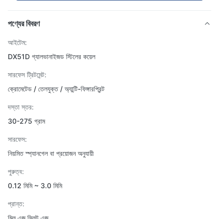
পণ্যের বিবরণ
আইটেম:
DX51D গ্যালভানাইজড স্টিলের কয়েল
সারফেস ট্রিটমেন্ট:
ক্রোমেটেড / তেলযুক্ত / অ্যান্টি-ফিঙ্গারপ্রিন্ট
দস্তা স্তর:
30-275 গ্রাম
সারফেস:
নিয়মিত স্প্যানগেল বা প্রয়োজন অনুযায়ী
পুরুত্ব:
0.12 মিমি ~ 3.0 মিমি
প্রান্ত:
মিল এজ স্লিট এজ