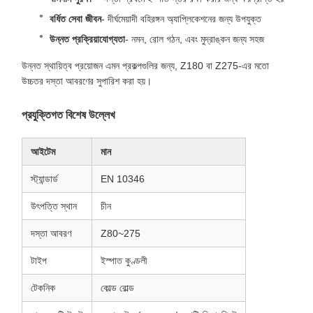
বর্ধিত সেবা জীবন
- দীর্ঘমেয়াদী বহিরঙ্গন অ্যাপ্লিকেশনের জন্য উপযুক্ত
উন্নত প্রক্রিয়াযোগ্যতা
- নমন, রোল গঠন, এবং মুদ্রাঙ্কন জন্য সহজ
উন্নত স্থায়িত্ব প্রয়োজন এমন প্রকল্পগুলির জন্য, Z180 বা Z275-এর মতো
উচ্চতর দস্তা আবরণের সুপারিশ করা হয়।
প্রযুক্তিগত বিশেষ উল্লেখ
আইটেম
মান
স্ট্যান্ডার্ড
EN 10346
উৎপত্তি স্থান
চীন
দস্তা আবরণ
Z80~275
টাইপ
ইস্পাত কুণ্ডলী
টেকনিক
কোল্ড রোল্ড