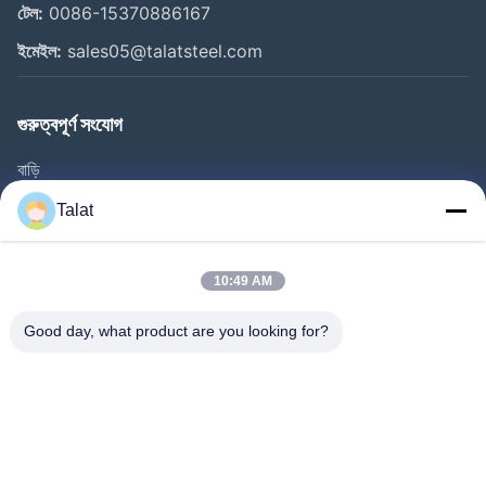
টেল:
0086-15370886167
ইমেইল:
sales05@talatsteel.com
গুরুত্বপূর্ণ সংযোগ
বাড়ি
পণ্য
Talat
আমাদের সম্পর্কে
কারখানা ভ্রমণ
10:49 AM
মান নিয়ন্ত্রণ
Good day, what product are you looking for?
আমাদের সাথে যোগাযোগ করুন
উদ্ধৃতির জন্য আবেদন
খবর
সব ক্ষেত্রেই