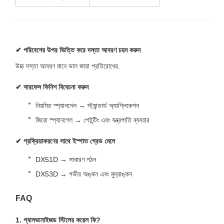
✔ পরিবেশের উপর ভিত্তি করে দস্তা আবরণ চয়ন করুন
উচ্চ দস্তা আবরণ মানে ভাল জারা প্রতিরোধের.
✔ সারফেস ফিনিশ বিবেচনা করুন
নিয়মিত স্প্যানগেল → স্ট্যান্ডার্ড অ্যাপ্লিকেশন
জিরো স্প্যানগেল → পেইন্টিং এবং যন্ত্রপাতি ব্যবহার
✔ প্রক্রিয়াকরণের সাথে ইস্পাত গ্রেড মেলে
DX51D → সাধারণ গঠন
DX53D → গভীর অঙ্কন এবং মুদ্রাঙ্কন
FAQ
1. গ্যালভানাইজড স্টিলের কয়েল কি?