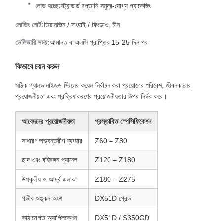
লোড হচ্ছে:
স্ট্যান্ডার্ড রপ্তানি সমুদ্র-যোগ্য প্যাকেজিং
লোডিং পোর্ট:
তিয়ানজিন / সাংহাই / কিংডাও, চীন
ডেলিভারি সময়:
আমানত বা এলসি প্রাপ্তির 15-25 দিন পর
কিভাবে চয়ন করুন
সঠিক গ্যালভানাইজড স্টিলের কয়েল নির্বাচন করা প্রয়োগের পরিবেশ, জীবনকালের
প্রয়োজনীয়তা এবং প্রক্রিয়াকরণের প্রয়োজনীয়তার উপর নির্ভর করে।
আবেদনের প্রয়োজনীয়তা
প্রস্তাবিত স্পেসিফিকেশন
সাধারণ অভ্যন্তরীণ ব্যবহার
Z60 – Z80
ছাদ এবং বহিরঙ্গন প্যানেল
Z120 – Z180
উপকূলীয় ও আর্দ্র এলাকা
Z180 – Z275
গভীর অঙ্কন অংশ
DX51D গ্রেড
কাঠামোগত অ্যাপ্লিকেশন
DX51D / S350GD