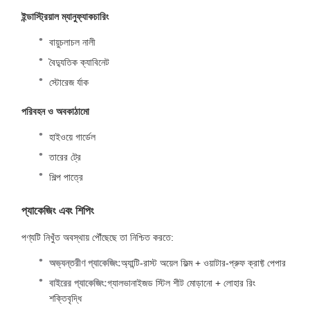
ইন্ডাস্ট্রিয়াল ম্যানুফ্যাকচারিং
বায়ুচলাচল নালী
বৈদ্যুতিক ক্যাবিনেট
স্টোরেজ র্যাক
পরিবহন ও অবকাঠামো
হাইওয়ে গার্ডেল
তারের ট্রে
শিল্প পাত্রে
প্যাকেজিং এবং শিপিং
পণ্যটি নিখুঁত অবস্থায় পৌঁছেছে তা নিশ্চিত করতে:
অভ্যন্তরীণ প্যাকেজিং:
অ্যান্টি-রাস্ট অয়েল ফিল্ম + ওয়াটার-প্রুফ ক্রাফ্ট পেপার
বাইরের প্যাকেজিং:
গ্যালভানাইজড স্টিল শীট মোড়ানো + লোহার রিং
শক্তিবৃদ্ধি