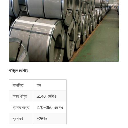
যান্ত্রিক বৈশিষ্ট্য
সম্পত্তি
মান
ফলন শক্তি
≥140 এমপিএ
প্রসার্য শক্তি
270~350 এমপিএ
প্রসারণ
≥26%