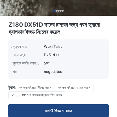
Z180 DX51D ছাদের চাদরের জন্য গরম ডুবানো
গ্যালভানাইজড স্টিলের কয়েল
ব্র্যান্ডের নাম:
Wuxi Talat
মডেল নম্বর:
Dx51d+z
ন্যূনতম অর্ডার পরিমাণ:
5টন
দাম:
negotiated
ট্যাগ:
গ্যালভানাইজড স্টিলের কয়েল
গ্যালভানাইজড আয়রন কয়েল
Z180 DX51D গ্যালভানাইজড স্টীল কয়েল
এখনই জিজ্ঞাসা করুন