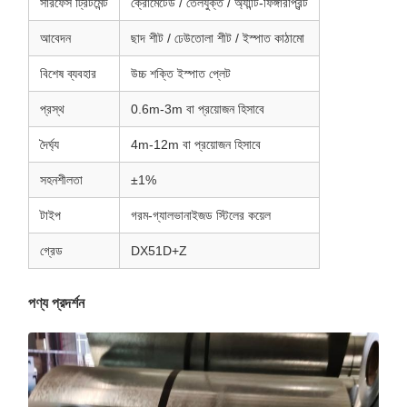
সারফেস ট্রিটমেন্ট
ক্রোমেটেড / তেলযুক্ত / অ্যান্টি-ফিঙ্গারপ্রিন্ট
আবেদন
ছাদ শীট / ঢেউতোলা শীট / ইস্পাত কাঠামো
বিশেষ ব্যবহার
উচ্চ শক্তি ইস্পাত প্লেট
প্রস্থ
0.6m-3m বা প্রয়োজন হিসাবে
দৈর্ঘ্য
4m-12m বা প্রয়োজন হিসাবে
সহনশীলতা
±1%
টাইপ
গরম-গ্যালভানাইজড স্টিলের কয়েল
গ্রেড
DX51D+Z
পণ্য প্রদর্শন