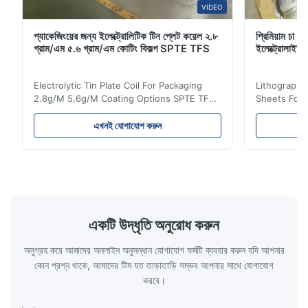
VIDEO
প্যাকেজিংয়ের জন্য ইলেক্ট্রোলিটিক টিন প্লেট কয়েল ২.৮
প্রিমিয়াম চা প্
গ্রাম/এম ৫.৬ গ্রাম/এম কোটিং বিকল্প SPTE TFS
ইলেক্ট্রোলা
Electrolytic Tin Plate Coil For Packaging
Lithographic
2.8g/M 5.6g/M Coating Options SPTE TFS
Sheets For
Electrolytic Tin Plate Coil for Packaging -
929mm Produ
2.8/2.8 & 5.6/5.6g/m Coating Options SPTE
Plate (ETP)
এখনই যোগাযোগ করুন
TFS Electrolytic Tin Plate (ETP) represents
packaging s
the industry standard for creating secure,
corrosion re
long-lasting metal packaging. This material
demanding a
consists of a cold-rolled steel substrate
tinplate she
electrolytically coated with a pure tin layer,
options of
forming an exceptional barrier that is both
providing m
robust and adaptable. Engineered
solutions fo
একটি উদ্ধৃতি অনুরোধ করুন
specifically for
requiremen
temper
অনুগ্রহ করে আমাদের অনলাইন অনুসন্ধান যোগাযোগ ফর্মটি ব্যবহার করুন যদি আপনার
কোন প্রশ্ন থাকে, আমাদের টিম যত তাড়াতাড়ি সম্ভব আপনার সাথে যোগাযোগ
করবে।