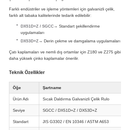
Farklı endüstriler ve işleme yöntemleri için galvanizli çelik,
farklı alt tabaka kalitelerinde tedarik edilebilir:
DX51D+Z / SGCC
→ Standart şekillendirme
uygulamaları
DX53D+Z
→ Derin çekme ve damgalama uygulamaları
Çatı kaplamaları ve nemli dış ortamlar için Z180 ve Z275 gibi
daha yüksek çinko kaplamalar önerilir.
Teknik Özellikler
Öğe
Şartname
Ürün Adı
Sıcak Daldırma Galvanizli Çelik Rulo
Seviye
SGCC / DX51D+Z / DX53D+Z
Standart
JIS G3302 / EN 10346 / ASTM A653