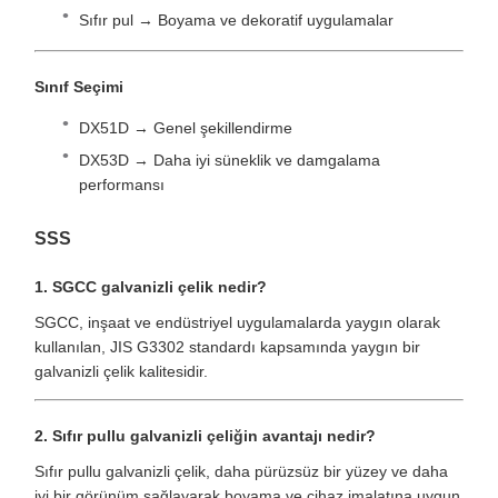
Sıfır pul → Boyama ve dekoratif uygulamalar
Sınıf Seçimi
DX51D → Genel şekillendirme
DX53D → Daha iyi süneklik ve damgalama
performansı
SSS
1. SGCC galvanizli çelik nedir?
SGCC, inşaat ve endüstriyel uygulamalarda yaygın olarak
kullanılan, JIS G3302 standardı kapsamında yaygın bir
galvanizli çelik kalitesidir.
2. Sıfır pullu galvanizli çeliğin avantajı nedir?
Sıfır pullu galvanizli çelik, daha pürüzsüz bir yüzey ve daha
iyi bir görünüm sağlayarak boyama ve cihaz imalatına uygun