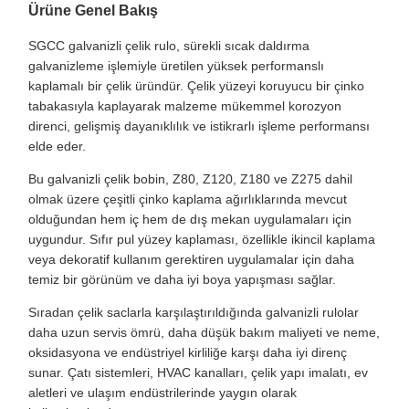
Ürüne Genel Bakış
SGCC galvanizli çelik rulo, sürekli sıcak daldırma
galvanizleme işlemiyle üretilen yüksek performanslı
kaplamalı bir çelik üründür. Çelik yüzeyi koruyucu bir çinko
tabakasıyla kaplayarak malzeme mükemmel korozyon
direnci, gelişmiş dayanıklılık ve istikrarlı işleme performansı
elde eder.
Bu galvanizli çelik bobin, Z80, Z120, Z180 ve Z275 dahil
olmak üzere çeşitli çinko kaplama ağırlıklarında mevcut
olduğundan hem iç hem de dış mekan uygulamaları için
uygundur. Sıfır pul yüzey kaplaması, özellikle ikincil kaplama
veya dekoratif kullanım gerektiren uygulamalar için daha
temiz bir görünüm ve daha iyi boya yapışması sağlar.
Sıradan çelik saclarla karşılaştırıldığında galvanizli rulolar
daha uzun servis ömrü, daha düşük bakım maliyeti ve neme,
oksidasyona ve endüstriyel kirliliğe karşı daha iyi direnç
sunar. Çatı sistemleri, HVAC kanalları, çelik yapı imalatı, ev
aletleri ve ulaşım endüstrilerinde yaygın olarak