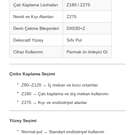
Çatı Kaplama Levhaları
Z180 / Z275
Nemli ve Kıyı Alanları
Z275
Derin Çekme Bileşenleri
DX53D+Z
Dekoratif Yüzey
Sıfır Pul
Cihaz Kullanımı
Parmak izi önleyici GI
Çinko Kaplama Seçimi
Z80–Z120 → İç mekan ve kuru ortamlar
Z180 → Çatı kaplama ve dış mekan kullanımı
Z275 → Kıyı ve endüstriyel alanlar
Yüzey Seçimi
Normal pul → Standart endüstriyel kullanım