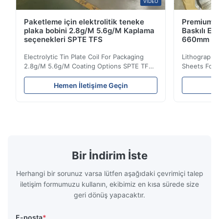
VIDEO
Paketleme için elektrolitik teneke
Premium Ça
plaka bobini 2.8g/M 5.6g/M Kaplama
Baskılı El
seçenekleri SPTE TFS
660mm 9
Electrolytic Tin Plate Coil For Packaging
Lithographic
2.8g/M 5.6g/M Coating Options SPTE TFS
Sheets For
Electrolytic Tin Plate Coil for Packaging -
929mm Produ
2.8/2.8 & 5.6/5.6g/m Coating Options SPTE
Plate (ETP)
Hemen İletişime Geçin
He
TFS Electrolytic Tin Plate (ETP) represents
packaging s
the industry standard for creating secure,
corrosion re
long-lasting metal packaging. This material
demanding a
consists of a cold-rolled steel substrate
tinplate she
electrolytically coated with a pure tin layer,
options of
forming an exceptional barrier that is both
providing m
robust and adaptable. Engineered
solutions fo
Bir İndirim İste
specifically for
requiremen
temper
Herhangi bir sorunuz varsa lütfen aşağıdaki çevrimiçi talep
iletişim formumuzu kullanın, ekibimiz en kısa sürede size
geri dönüş yapacaktır.
E-posta
*