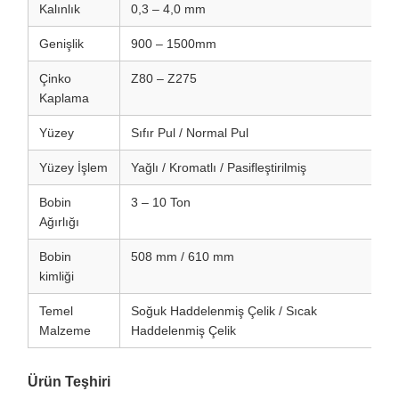
Kalınlık
0,3 – 4,0 mm
Genişlik
900 – 1500mm
Çinko
Z80 – Z275
Kaplama
Yüzey
Sıfır Pul / Normal Pul
Yüzey İşlem
Yağlı / Kromatlı / Pasifleştirilmiş
Bobin
3 – 10 Ton
Ağırlığı
Bobin
508 mm / 610 mm
kimliği
Temel
Soğuk Haddelenmiş Çelik / Sıcak
Malzeme
Haddelenmiş Çelik
Ürün Teşhiri