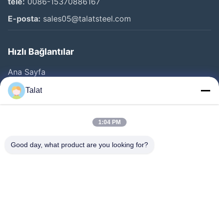
tele:
0086-15370886167
E-posta:
sales05@talatsteel.com
Hızlı Bağlantılar
Ana Sayfa
Ürünler
Talat
Hakkımızda
Fabrika Turu
1:04 PM
Kalite Kontrol
Good day, what product are you looking for?
Bize Ulaşın
Teklif Isteği
Haberler
Tüm Servis Talepleri