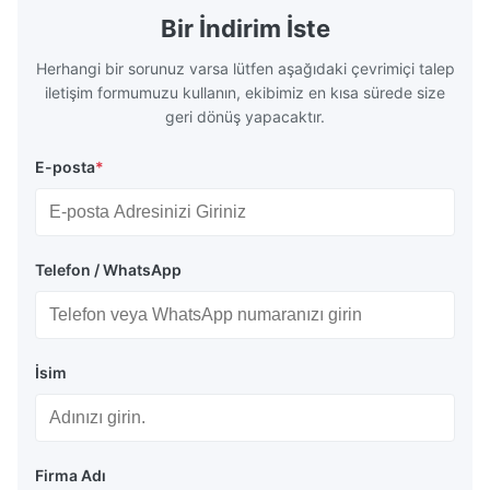
robust and adaptable. Engineered
solutions fo
Bir İndirim İste
specifically for
requiremen
temper
Herhangi bir sorunuz varsa lütfen aşağıdaki çevrimiçi talep
iletişim formumuzu kullanın, ekibimiz en kısa sürede size
geri dönüş yapacaktır.
E-posta
*
Telefon / WhatsApp
İsim
Firma Adı