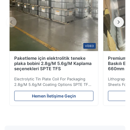
VIDEO
Paketleme için elektrolitik teneke
Premium Ça
plaka bobini 2.8g/M 5.6g/M Kaplama
Baskılı El
seçenekleri SPTE TFS
660mm 9
Electrolytic Tin Plate Coil For Packaging
Lithographic
2.8g/M 5.6g/M Coating Options SPTE TFS
Sheets For
Electrolytic Tin Plate Coil for Packaging -
929mm Produ
2.8/2.8 & 5.6/5.6g/m Coating Options SPTE
Plate (ETP)
Hemen İletişime Geçin
He
TFS Electrolytic Tin Plate (ETP) represents
packaging s
the industry standard for creating secure,
corrosion re
long-lasting metal packaging. This material
demanding a
consists of a cold-rolled steel substrate
tinplate she
electrolytically coated with a pure tin layer,
options of
forming an exceptional barrier that is both
providing m