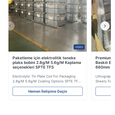
VIDEO
Paketleme için elektrolitik teneke
Premium Ça
plaka bobini 2.8g/M 5.6g/M Kaplama
Baskılı El
seçenekleri SPTE TFS
660mm 9
Electrolytic Tin Plate Coil For Packaging
Lithographic
2.8g/M 5.6g/M Coating Options SPTE TFS
Sheets For
Electrolytic Tin Plate Coil for Packaging -
929mm Produ
2.8/2.8 & 5.6/5.6g/m Coating Options SPTE
Plate (ETP)
Hemen İletişime Geçin
He
TFS Electrolytic Tin Plate (ETP) represents
packaging s
the industry standard for creating secure,
corrosion re
long-lasting metal packaging. This material
demanding a
consists of a cold-rolled steel substrate
tinplate she