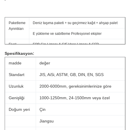
Paketleme
Deniz taşıma paketi + su geçirmez kağıt + ahşap palet
Ayrıntıları
E yükleme ve sabitleme Profesyonel ekipler
Fiyat
FOB Çin Limanı & CIF Varış Limanı & CFR
süresi
Spesifikasyon:
MIQ
1 ton veya ücretsiz örnekler
madde
değer
Teslimat
Depozitoyu aldıktan sonra 15-21 iş günü içinde veya
Standart
JIS, AiSi, ASTM, GB, DIN, EN, SGS
ayrıntıları
sipariş miktarınıza göre
Uzunluk
2000-6000mm, gereksinimlerinize göre
Genişliği
1000-1250mm, 24-1500mm veya özel
Doğum yeri
Çin
Jiangsu