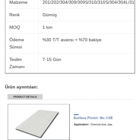
Malzeme
201/202/304/309/309S/310/310S/304/304L/316/3
Renk
Gümüş
MOQ
1 ton
Ödeme
%30 T/T avansı + %70 bakiye
Süresi
Teslim
7-15 Gün
Zamanı
Ürün ayrıntıları: