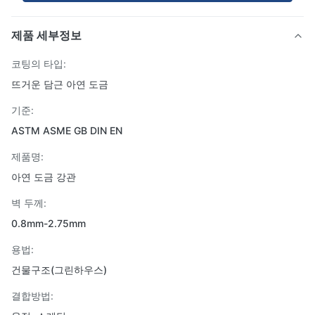
제품 세부정보
코팅의 타입:
뜨거운 담근 아연 도금
기준:
ASTM ASME GB DIN EN
제품명:
아연 도금 강관
벽 두께:
0.8mm-2.75mm
용법:
건물구조(그린하우스)
결합방법: