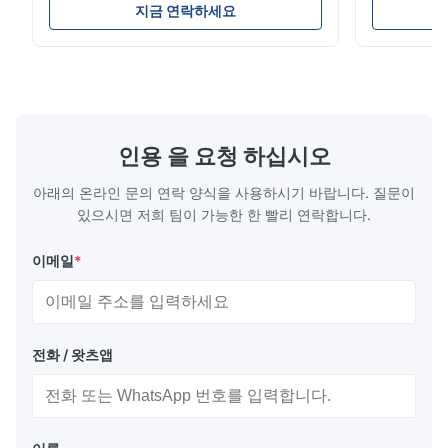
2.8/2.8 & 5.6/5.6g/m Coating Options SPTE
Plate (ETP)
지금 연락하세요
TFS Electrolytic Tin Plate (ETP) represents
packaging s
the industry standard for creating secure,
corrosion re
long-lasting metal packaging. This material
demanding a
consists of a cold-rolled steel substrate
tinplate she
electrolytically coated with a pure tin layer,
options of
forming an exceptional barrier that is both
providing m
robust and adaptable. Engineered
solutions fo
인용 을 요청 하십시오
specifically for
requiremen
temper
아래의 온라인 문의 연락 양식을 사용하시기 바랍니다. 질문이
있으시면 저희 팀이 가능한 한 빨리 연락합니다.
이메일
*
전화 / 왓츠앱