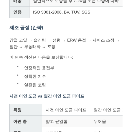
배송
일반적으로 보증금 후 7-20일 또는 수량에 따라
인증
ISO 9001-2008, BV, TUV, SGS
제조 공정 (간략)
강철 코일 → 슬리팅 → 성형 → ERW 용접 → 사이즈 조정 →
절단 → 부동태화 → 포장
이 연속 생산은 다음을 보장합니다:
안정적인 용접부
정확한 치수
일관된 코팅
사전 아연 도금 vs 열간 아연 도금 파이프
특징
사전 아연 도금 파이프
열간 아연 도금 파이
아연 층
얇고 균일함
두꺼움