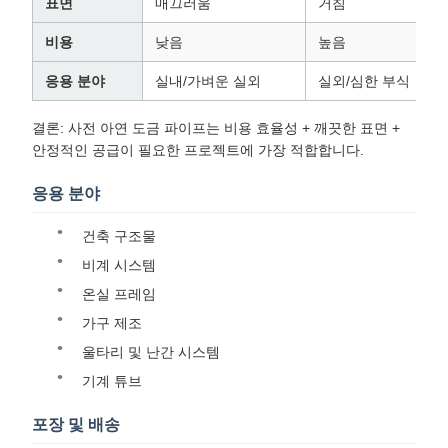
표면
매끄러움
거침
비용
낮음
높음
응용 분야
실내/가벼운 실외
실외/심한 부식
결론: 사전 아연 도금 파이프는 비용 효율성 + 깨끗한 표면 +
안정적인 공급이 필요한 프로젝트에 가장 적합합니다.
응용 분야
건축 구조물
비계 시스템
온실 프레임
가구 제조
울타리 및 난간 시스템
기계 튜브
포장 및 배송