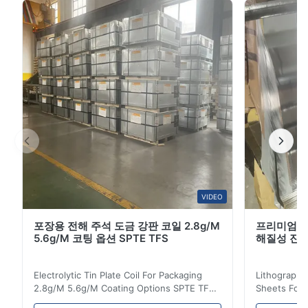
팅과 안정적인 기계적 성능을 갖춘 이 파이프는 건설, 비계,
온실 시스템 및 가구 제조에 널리 사용됩니다.주요 특징부
식 방지를 위한 균일한 아연 코팅추가 가공에 적합한 매끄
러운 표면직경 및 두께의 높은 정밀도ERW 기술을 이용한
강력한 용접부표준 및 맞춤형 사양으로 제공열간 아연 도
금 파이프의 비용 효율적인 대안제품 사양상품열간 아연
도금 및 사전 아연 도금 강관...
VIDEO
포장용 전해 주석 도금 강판 코일 2.8g/M
프리미엄 차
5.6g/M 코팅 옵션 SPTE TFS
해질성 진판
Electrolytic Tin Plate Coil For Packaging
Lithographic
2.8g/M 5.6g/M Coating Options SPTE TFS
Sheets For
Electrolytic Tin Plate Coil for Packaging -
929mm Produ