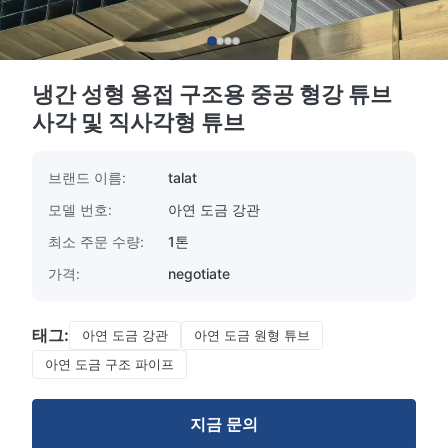
냉간 성형 용접 구조용 중공 형강 튜브
사각 및 직사각형 튜브
브랜드 이름:
talat
모델 번호:
아연 도금 강관
최소 주문 수량:
1톤
가격:
negotiate
태그:
아연 도금 강관
아연 도금 원형 튜브
아연 도금 구조 파이프
지금 문의