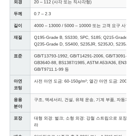
외경
20 – 112 (사각 또는 직사각형)
두께
0.7 – 2.3
길이
4000 – 13000 / 5000 – 10000 또는 고객 요구 사항
재질
Q195-Grade B, SS330, SPC, S185; Q215-Grade C, 
Q235-Grade D, SS400, S235JR, S235JO, S235J2; 
표준
GB/T13793-1992, GB/T14291-2006, GB/T3091-1993
GB3640-88, BS1387/1985, ASTM A53/A36, EN39/EN1
GB/T9711.1-99 등
아연
사전 아연 도금: 60-150g/m²; 열간 아연 도금: 200-400
코팅
응용
구조, 액세서리, 건설, 유체 운송, 기계 부품, 자동차 
분야
포장
대형 외경: 벌크; 소형 외경: 강철 스트립으로 포장; 비
라