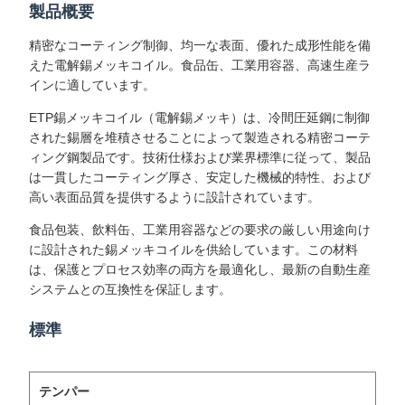
製品概要
精密なコーティング制御、均一な表面、優れた成形性能を備
えた電解錫メッキコイル。食品缶、工業用容器、高速生産ラ
インに適しています。
ETP錫メッキコイル（電解錫メッキ）は、冷間圧延鋼に制御
された錫層を堆積させることによって製造される精密コーテ
ィング鋼製品です。技術仕様および業界標準に従って、製品
は一貫したコーティング厚さ、安定した機械的特性、および
高い表面品質を提供するように設計されています。
食品包装、飲料缶、工業用容器などの要求の厳しい用途向け
に設計された錫メッキコイルを供給しています。この材料
は、保護とプロセス効率の両方を最適化し、最新の自動生産
システムとの互換性を保証します。
標準
テンパー