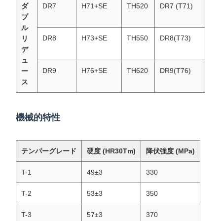
ダ
DR7
H71+SE
TH520
DR7 (T71)
ブ
ル
DR8
H73+SE
TH550
DR8(T73)
リ
デ
ュ
DR9
H76+SE
TH620
DR9(T76)
ー
ス
機械的特性
テンパーグレード
硬度 (HR30Tm)
降伏強度 (MPa)
T-1
49±3
330
T-2
53±3
350
T-3
57±3
370