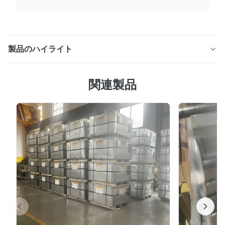
製品のハイライト
電解錫メッキ鋼コイル、安定したコーティングと精密制御
関連製品
製品概要 精密なコーティング制御、均一な表面、優れた
成形性能を備えた電解錫メッキコイル。食品缶、工業用容
器、高速生産ラインに適しています。 ETP錫メッキコイ
ル（電解錫メッキ）は、冷間圧延鋼に制御された錫層を堆
積させることによって製造される精密コーティング鋼製品
です。技術仕様および業界標準に従って、製品は一貫した
コーティング厚さ、安定した機械的特性、および高い表面
品質を提供するように設計されています。 食品包装、飲
料缶、工業用容器などの要求の厳しい用途向けに設計され
た錫メッキコイルを供給しています。この材料は、保護と
プロセス効率の両方を最適...