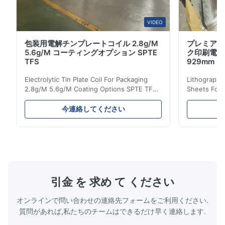
VIDEO
包装用電解チンプレートコイル 2.8g/M
プレミアム
5.6g/M コーティングオプション SPTE
ク印刷電解
TFS
929mm
Electrolytic Tin Plate Coil For Packaging
Lithographic
2.8g/M 5.6g/M Coating Options SPTE TFS
Sheets For
Electrolytic Tin Plate Coil for Packaging -
929mm Produ
2.8/2.8 & 5.6/5.6g/m Coating Options SPTE
Plate (ETP)
今連絡してください
TFS Electrolytic Tin Plate (ETP) represents
packaging s
the industry standard for creating secure,
corrosion re
long-lasting metal packaging. This material
demanding a
consists of a cold-rolled steel substrate
tinplate she
electrolytically coated with a pure tin layer,
options of
forming an exceptional barrier that is both
providing m
robust and adaptable. Engineered
solutions fo
引金 を 求め て ください
specifically for
requiremen
temper
オンラインで問い合わせの連絡先フォームをご利用ください.
質問があれば,私たちのチームはできるだけ早く連絡します.