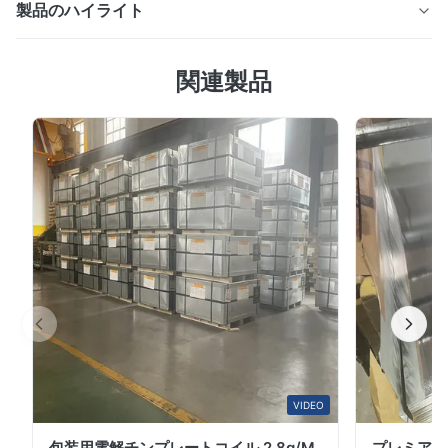
製品のハイライト
JIS G3444 黒鋼管 STK290 STK400 STK490 エンジニア
関連製品
リング・アーキテクチャー 建材 製品概要 黒鋼管 JIS
G3444 パイプ STK290 STK400 STK490 エンジニアリ
ング,建築,柱,建設に使用 製品仕様 メカニカル性能指
向:ASTM A500と同様に,機械的特性 (張力強度) を分類お
よび承認の主要な基礎として使用し,化学組成に関する要
求は比較的緩やかである.グレードは,直接その最小の張力
強さを反映しています. 主要なグレード:規格ではいくつか
のグレードを指定しており,最も一般的なの
は:STK400,STK490,STK540,STK500 (四角...
VIDEO
包装用電解チンプレートコイル 2.8g/M
プレミアム