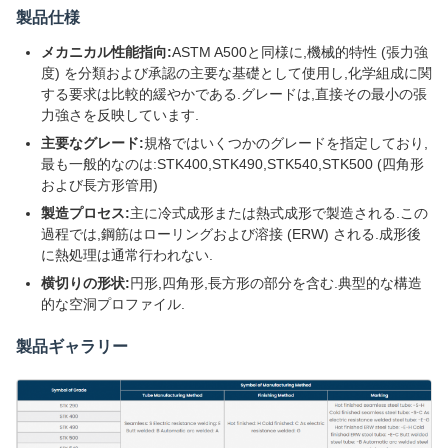
製品仕様
メカニカル性能指向:
ASTM A500と同様に,機械的特性 (張力強
度) を分類および承認の主要な基礎として使用し,化学組成に関
する要求は比較的緩やかである.グレードは,直接その最小の張
力強さを反映しています.
主要なグレード:
規格ではいくつかのグレードを指定しており,
最も一般的なのは:STK400,STK490,STK540,STK500 (四角形
および長方形管用)
製造プロセス:
主に冷式成形または熱式成形で製造される.この
過程では,鋼筋はローリングおよび溶接 (ERW) される.成形後
に熱処理は通常行われない.
横切りの形状:
円形,四角形,長方形の部分を含む.典型的な構造
的な空洞プロファイル.
製品ギャラリー