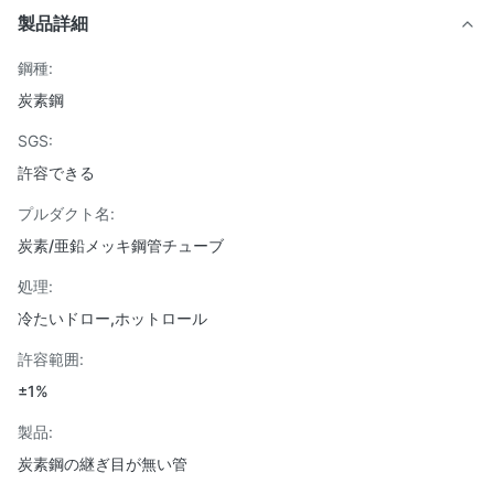
製品詳細
鋼種:
炭素鋼
SGS:
許容できる
プルダクト名:
炭素/亜鉛メッキ鋼管チューブ
処理:
冷たいドロー,ホットロール
許容範囲:
±1%
製品:
炭素鋼の継ぎ目が無い管