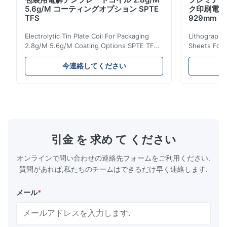
5.6g/M コーティングオプション SPTE
ク印刷電解
TFS
929mm
Electrolytic Tin Plate Coil For Packaging
Lithographic
2.8g/M 5.6g/M Coating Options SPTE TFS
Sheets For
Electrolytic Tin Plate Coil for Packaging -
929mm Produ
2.8/2.8 & 5.6/5.6g/m Coating Options SPTE
Plate (ETP)
今連絡してください
TFS Electrolytic Tin Plate (ETP) represents
packaging s
the industry standard for creating secure,
corrosion re
long-lasting metal packaging. This material
demanding a
consists of a cold-rolled steel substrate
tinplate she
electrolytically coated with a pure tin layer,
options of
forming an exceptional barrier that is both
providing m
robust and adaptable. Engineered
solutions fo
引金 を 求め て ください
specifically for
requiremen
temper
オンラインで問い合わせの連絡先フォームをご利用ください.
質問があれば,私たちのチームはできるだけ早く連絡します.
メール
*