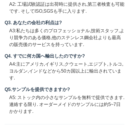
A2: 工場試験認証は出荷時に提供され,第三者検査も可能
です. そしてISO,SGSも手に入ります.
Q3. あなたの会社の利点は?
A3:私たちは多くのプロフェッショナル,技術スタッフ,よ
り競争力のある価格,他のステンレス鋼会社よりも最高
の販売後のサービスを持っています.
Q4. すでに何カ国へ輸出したのですか?
A4:主にアメリカ,イギリス,クウェート,エジプト,トルコ,
ヨルダン,インドなどから50カ国以上に輸出されていま
す.
Q5.サンプルを提供できますか?
A5: ストック内の小さなサンプルを無料で提供できます.
連絡する限り. オーダーメイドのサンプルには約5~7日
かかります.