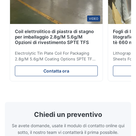
VIDEO
Coil elettrolitico di piastra di stagno
Fogli di la
per imballaggio 2.8g/M 5.6g/M
litografic
Opzioni di rivestimento SPTE TFS
tè 660 m
Electrolytic Tin Plate Coil For Packaging
Lithographic
2.8g/M 5.6g/M Coating Options SPTE TFS
Sheets For
Electrolytic Tin Plate Coil for Packaging -
929mm Produ
2.8/2.8 & 5.6/5.6g/m Coating Options SPTE
Plate (ETP)
Contatta ora
TFS Electrolytic Tin Plate (ETP) represents
packaging s
the industry standard for creating secure,
corrosion re
long-lasting metal packaging. This material
demanding a
consists of a cold-rolled steel substrate
tinplate she
electrolytically coated with a pure tin layer,
options of
forming an exceptional barrier that is both
providing m
robust and adaptable. Engineered
solutions fo
Chiedi un preventivo
specifically for
requiremen
temper
Se avete domande, usate il modulo di contatto online qui
sotto, il nostro team vi contatterà il prima possibile.