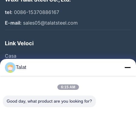
tel:
0086-15370886167
E-mail:
sales05@talatsteel.com
Link Veloci
Casa
Prodotti
Talat
Chi Siamo
Fatory Tour
6:15 AM
Controllo Di Qualità
Good day, what product are you looking for?
Contattaci
Richiedere Un Preventivo
Notizie