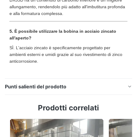
DX53D ha un contenuto di carbonio inferiore e un migliore
allungamento, rendendolo più adatto all'imbutitura profonda
e alla formatura complessa.
5. È possibile utilizzare la bobina in acciaio zincato
all'aperto?
SÌ. L'acciaio zincato è specificamente progettato per
ambienti esterni e umidi grazie al suo rivestimento di zinco
anticorrosione.
Punti salienti del prodotto
Bobina in acciaio zincato SGCC Z180 per condotti
Prodotti correlati
HVAC e strutture in acciaio Panoramica del prodotto
La bobina in acciaio zincato SGCC è un prodotto in
acciaio rivestito ad alte prestazioni realizzato
attraverso un processo continuo di zincatura a caldo.