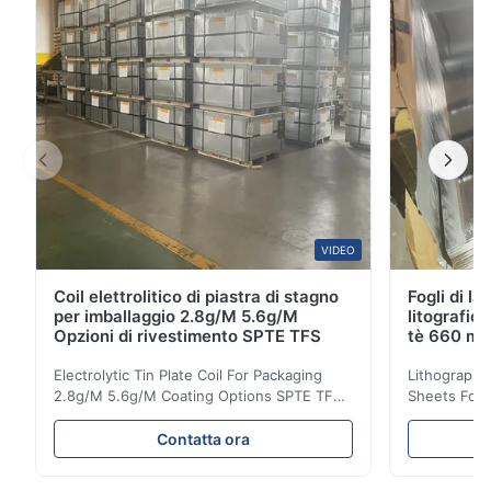
Rivestindo la superficie dell'acciaio con uno ...
VIDEO
Coil elettrolitico di piastra di stagno
Fogli di la
per imballaggio 2.8g/M 5.6g/M
litografic
Opzioni di rivestimento SPTE TFS
tè 660 m
Electrolytic Tin Plate Coil For Packaging
Lithographic
2.8g/M 5.6g/M Coating Options SPTE TFS
Sheets For
Electrolytic Tin Plate Coil for Packaging -
929mm Produ
2.8/2.8 & 5.6/5.6g/m Coating Options SPTE
Plate (ETP)
Contatta ora
TFS Electrolytic Tin Plate (ETP) represents
packaging s
the industry standard for creating secure,
corrosion re