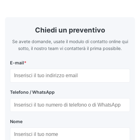
long-lasting metal packaging. This material
demanding a
consists of a cold-rolled steel substrate
tinplate she
electrolytically coated with a pure tin layer,
options of
forming an exceptional barrier that is both
providing m
robust and adaptable. Engineered
solutions fo
Chiedi un preventivo
specifically for
requiremen
temper
Se avete domande, usate il modulo di contatto online qui
sotto, il nostro team vi contatterà il prima possibile.
E-mail
*
Telefono / WhatsApp
Nome