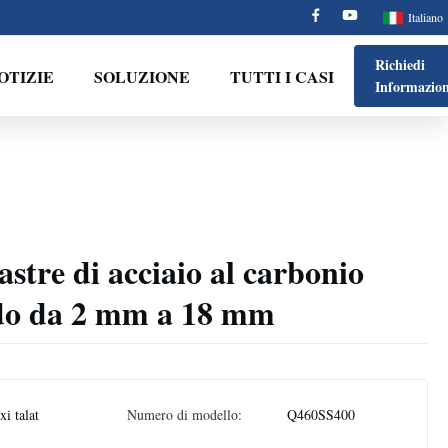
Italiano
Richiedi
OTIZIE
SOLUZIONE
TUTTI I CASI
Informazion
stre di acciaio al carbonio
ldo da 2 mm a 18 mm
i talat
Numero di modello:
Q460SS400