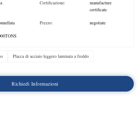
na
Certificazione:
manufacture
certificate
onnellata
Prezzo:
negotiate
000TONS
io
Placca di acciaio leggero laminata a freddo
R
i
c
h
i
e
d
i
I
n
f
o
r
m
a
z
i
o
n
i