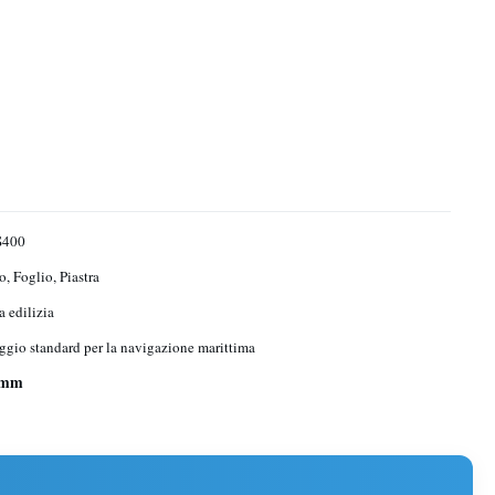
S400
o, Foglio, Piastra
a edilizia
ggio standard per la navigazione marittima
2 mm