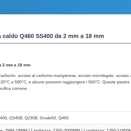
e a caldo Q460 SS400 da 2 mm a 18 mm
da 2 mm a 18 mm
l carbonio, acciaio al carbonio-manganese, acciaio microlegato, acciaio
20°C a 500°C, e alcune possono raggiungere i 560°C. Queste piastre so
ecifica comune.
S400, Q345B, Q235B, Grade50, Q460
re: 2MM-18MM | Larghezza: 1250-2000MM | Lunghezza: 1250-1180