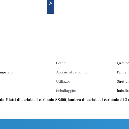
>
Grado:
Q460S
temperato
Acciaio al carbonio:
Pannell
Utilizzo:
Struttur
imballaggio:
Imballa
nio
Piatti di acciaio al carbonio SS400
lamiera di acciaio al carbonio di 
,
,