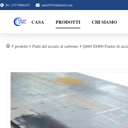
86--15370886167
sales05@talatsteel.com
CASA
PRODOTTI
CHI SIAMO
prodotti
Piatti del acciaio al carbonio
Q460 SS400 Piastre di acci