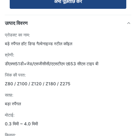
अभी पूछताछ करें
उत्पाद विवरण
प्रोडक्ट का नाम:
बड़े स्पैंगल हॉट डिप्ड गैल्वेनाइज्ड स्टील कॉइल
श्रेणी:
डीएक्स51डी+जेड/एसजीसीसी/एएसटीएम ए653 सीएस टाइप बी
जिंक की परत:
Z80 / Z100 / Z120 / Z180 / Z275
सतह:
बड़ा स्पैंगल
मोटाई:
0.3 मिमी ~ 4.0 मिमी
किनारा: