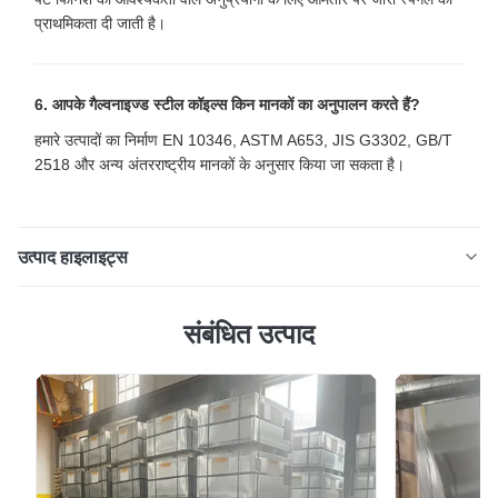
प्राथमिकता दी जाती है।
6. आपके गैल्वनाइज्ड स्टील कॉइल्स किन मानकों का अनुपालन करते हैं?
हमारे उत्पादों का निर्माण EN 10346, ASTM A653, JIS G3302, GB/T
2518 और अन्य अंतरराष्ट्रीय मानकों के अनुसार किया जा सकता है।
उत्पाद हाइलाइट्स
छत, डक्टिंग और औद्योगिक निर्माण के लिए बड़े स्पैंगल हॉट डिप्ड
संबंधित उत्पाद
गैल्वनाइज्ड स्टील कॉइल Z120 Z180 Z275 उत्पाद अवलोकन लार्ज
स्पैंगल हॉट डिप्ड गैल्वनाइज्ड स्टील कॉइल का निर्माण एक सतत हॉट-डिप
गैल्वनाइजिंग प्रक्रिया के माध्यम से किया जाता है, जहां स्टील स्ट्रिप को
पिघले हुए जस्ता के साथ लेपित किया जाता है ...