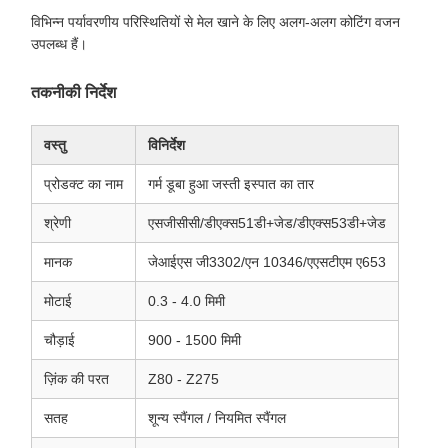
विभिन्न पर्यावरणीय परिस्थितियों से मेल खाने के लिए अलग-अलग कोटिंग वजन
उपलब्ध हैं।
तकनीकी निर्देश
वस्तु
विनिर्देश
प्रोडक्ट का नाम
गर्म डूबा हुआ जस्ती इस्पात का तार
श्रेणी
एसजीसीसी/डीएक्स51डी+जेड/डीएक्स53डी+जेड
मानक
जेआईएस जी3302/एन 10346/एएसटीएम ए653
मोटाई
0.3 - 4.0 मिमी
चौड़ाई
900 - 1500 मिमी
ज़िंक की परत
Z80 - Z275
सतह
शून्य स्पैंगल / नियमित स्पैंगल