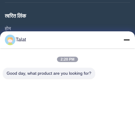
त्वरित लिंक
होम
उत्पाद
Talat
हमारे बारे में
फैक्टरी यात्रा
2:20 PM
गुणवत्ता नियंत्रण
Good day, what product are you looking for?
हमसे संपर्क करें
एक बोली का अनुरोध
समाचार
सभी मामलों
Follow Us