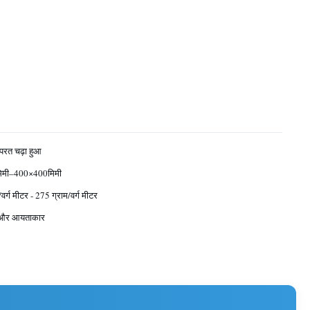
परत चढ़ा हुआ
िमी–400×400मिमी
वर्ग मीटर - 275 ग्राम/वर्ग मीटर
र और आयताकार