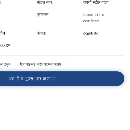
at
मॉडल नंबर:
जस्ती स्टील पाइप
न
प्रमाणन:
manufacture
certificate
दिन
कीमत:
negotiate
000 टन
ल ट्यूब
गैल्वनाइज्ड संरचनात्मक पाइप
अ
भ
ी
प
ू
छ
त
ा
छ
क
र
े
ं