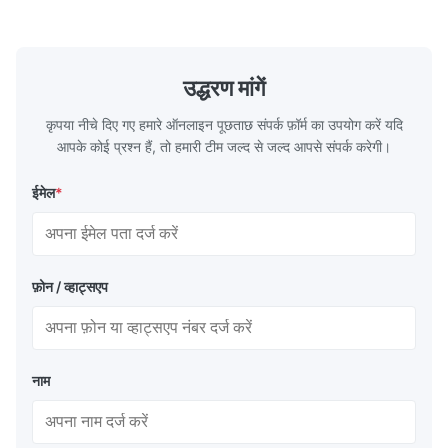
consists of a cold-rolled steel substrate
tinplate she
electrolytically coated with a pure tin layer,
options of
forming an exceptional barrier that is both
providing m
robust and adaptable. Engineered
solutions fo
उद्धरण मांगें
specifically for
requiremen
temper
कृपया नीचे दिए गए हमारे ऑनलाइन पूछताछ संपर्क फ़ॉर्म का उपयोग करें यदि
आपके कोई प्रश्न हैं, तो हमारी टीम जल्द से जल्द आपसे संपर्क करेगी।
ईमेल
*
फ़ोन / व्हाट्सएप
नाम