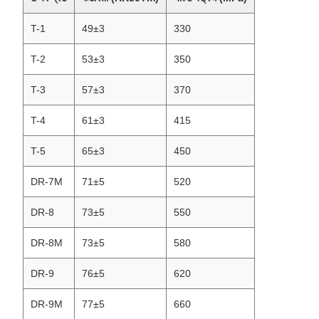
T-1
49±3
330
T-2
53±3
350
T-3
57±3
370
T-4
61±3
415
T-5
65±3
450
DR-7M
71±5
520
DR-8
73±5
550
DR-8M
73±5
580
DR-9
76±5
620
DR-9M
77±5
660