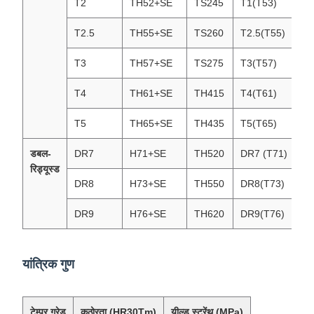
T2
TH52+SE
TS245
T1(T53)
T2.5
TH55+SE
TS260
T2.5(T55)
T3
TH57+SE
TS275
T3(T57)
T4
TH61+SE
TH415
T4(T61)
T5
TH65+SE
TH435
T5(T65)
डबल-
DR7
H71+SE
TH520
DR7 (T71)
रिड्यूस्ड
DR8
H73+SE
TH550
DR8(T73)
DR9
H76+SE
TH620
DR9(T76)
यांत्रिक गुण
टेम्पर ग्रेड
कठोरता (HR30Tm)
यील्ड स्ट्रेंथ (MPa)