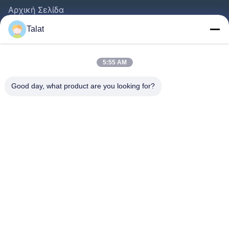
Αρχική Σελίδα
Προϊόντα
Talat
Σχετικά Με Εμάς
Γύρος Εργοστασίων
5:55 AM
Ποιοτικός Έλεγχος
Good day, what product are you looking for?
Επαφή
Ζητήστε Ένα Απόσπασμα
Νέα
Όλες Οι Περιπτώσεις
Follow Us