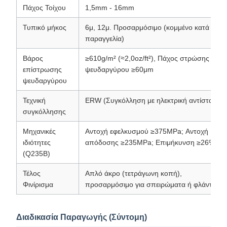
Πάχος Τοίχου
1,5mm - 16mm
Τυπικό μήκος
6μ, 12μ. Προσαρμόσιμο (κομμένο κατά
παραγγελία)
Βάρος
≥610g/m² (≈2,0oz/ft²), Πάχος στρώσης
επίστρωσης
ψευδαργύρου ≥60μm
ψευδαργύρου
Τεχνική
ERW (Συγκόλληση με ηλεκτρική αντίσταση)
συγκόλλησης
Μηχανικές
Αντοχή εφελκυσμού ≥375MPa; Αντοχή
ιδιότητες
απόδοσης ≥235MPa; Επιμήκυνση ≥26%
(Q235B)
Τέλος
Απλό άκρο (τετράγωνη κοπή),
Φινίρισμα
προσαρμόσιμο για σπειρώματα ή φλάντζα
Διαδικασία Παραγωγής (Σύντομη)