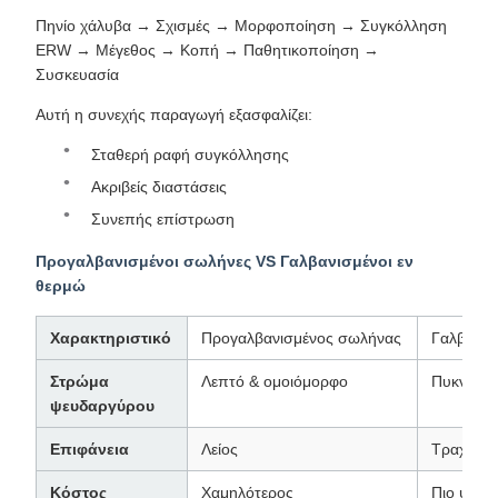
Πηνίο χάλυβα → Σχισμές → Μορφοποίηση → Συγκόλληση
ERW → Μέγεθος → Κοπή → Παθητικοποίηση →
Συσκευασία
Αυτή η συνεχής παραγωγή εξασφαλίζει:
Σταθερή ραφή συγκόλλησης
Ακριβείς διαστάσεις
Συνεπής επίστρωση
Προγαλβανισμένοι σωλήνες VS Γαλβανισμένοι εν
θερμώ
Χαρακτηριστικό
Προγαλβανισμένος σωλήνας
Γαλβανισ
Στρώμα
Λεπτό & ομοιόμορφο
Πυκνός
ψευδαργύρου
Επιφάνεια
Λείος
Τραχύς
Κόστος
Χαμηλότερος
Πιο ψηλά