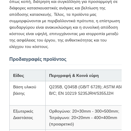
όπως κοπή, διάτρηση και συγκόλληση για προσαρμογή σε
διάφορες κατασκευαστικές ανάγκες και βελτίωση της
απόδοσης κατασκευής. Τέλος, τα προϊόντα μας
συμμορφώνονται με περιβαλλοντικά πρότυπα, η επίστρωση
ψευδαργύρου είναι ανακυκλώσιμη και η συνολική απόδοση
κόστους είναι υψηλή, επιτυγχάνοντας μια ισορροπία μεταξύ
της ασφάλειας του έργου, της ανθεκτικότητας και του
ελέγχου του κόστους.
Προδιαγραφές προϊόντος
Είδος
Περιγραφή & Κοινά εύρη
Βάση υλικού
Q235B, Q345B (GB/T 6728); ASTM A500 G
βάσης
B/C; EN 10219 S235JRH/S355J2H
Εξωτερικές
Ορθογώνιο: 20×30mm - 300×500mm;
Διαστάσεις
Τετράγωνο: 20×20mm - 400×400mm
(προαιρετικό)