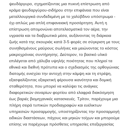
ψευδάργυρο, σχηματίζοντας μια πυκνή επίστρωση από
κράμα ψευδαργύρου-σιδήρου στην επιφάνεια που είναι
μεταλλουργικά συνδεδεμένη με το χαλύβδινο υπόστρωμα -
όχι απλώς μια απλή επιφανειακή προσάρτηση. Αυτή η
επίστρωση απομονώνει αποτελεσματικά τον αέρα, την
υγρασία και τα διαβρωτικά μέσα, αυξάνοντας τη διάρκεια
ζωής κατά της σκουριάς κατά 3-5 φορές σε σύγκριση με τους
συνηθισμένους μαύρους σωλήνες και μειώνοντας το κόστος
μακροχρόνιας συντήρησης. Δεύτερον, το βασικό υλικό
επιλέγεται από χάλυβα υψηλής ποιότητας που πληροί τα
εθνικά και διεθνή πρότυπα και ο σχεδιασμός της ορθογώνιας
διατομής ενισχύει την αντοχή στην κάμψη και τη στρέψη,
εξασφαλίζοντας εξαιρετική φέρουσα ικανότητα και δομική
σταθερότητα, που μπορεί να καλύψει τις ανάγκες
διαφορετικών σεναρίων φορτίου από ελαφριά διακόσμηση
έως βαριές βιομηχανικές κατασκευές. Τρίτον, παρέχουμε μια
πλήρη σειρά τυπικών προδιαγραφών και ευέλικτων
υπηρεσιών προσαρμογής, υποστηρίζοντας την προσαρμογή
ειδικών διαστάσεων, πάχους και μηκών τοίχων και μπορούμε
επίσης να παρέχουμε πρόσθετες υπηρεσίες επεξεργασίας