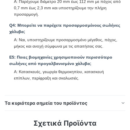
Α: Παρέχουμε διάμετρο 20 mm έως 112 mm με πάχος από
0,7 mm έως 2,3 mm και υποστηρίζουμε την πλήρη
προσαρμογή.
Q4: Μπορείτε να παρέχετε προσαρμοσμένους σωλήνες
χάλυβα;
Α: Ναι, υποστηρίζουμε προσαρμοσμένο μέγεθος, πάχος,
μήκος και ανοχή σύμφωνα με τις απαιτήσεις σας.
Ε5: Ποιες βιομηχανίες χρησιμοποιούν περισσότερο
σωλήνες από προγαλβανισμένο χάλυβα;
Α: Κατασκευές, γεωργία θερμοκηπίου, κατασκευή
επίπλων, περίφραξη και σκαλωσιές.
Τα κυριότερα σημεία του προϊόντος
Γαλβανισμένος ορθογώνιος σωλήνας ASTM A500 για
Σχετικά Προϊόντα
χρήση κατασκευών, μηχανημάτων και δημοτικών