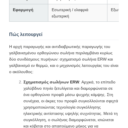
Εφαρμογή
Εσωτερική / ελαφριά
Εξωτερικ
εξωτερική
Πώς λειτουργεί
Η αρχή παραγωγής και αντιδιαβρωτικής παραγωγής του
γαλβανισμένου ορθογώνιου σωλήνα περιλαμβάνει κυρίως
δύο συνδέσμους πυρήνων: σχηματισμό σωλήνα ERW και
γαλβανισμό εν θερμώ, και ο μηχανισμός λειτουργίας του είναι
ο ακόλουθος:
Σχηματισμός σωλήνων ERW
: Αρχικά, το επίπεδο
χαλύβδινο πηνίο ξετυλίγεται και διαμορφώνεται σε
ένα ορθογώνιο προφίλ μέσω ψυχρής κάμψης. Στη
συνέχεια, οι άκρες του προφίλ συγκολλούνται σφιχτά
χρησιμοποιώντας τεχνολογία συγκόλλησης
ηλεκτρικής αντίστασης υψηλής συχνότητας. Μετά τη
συγκόλληση, ο σωλήνας διαμορφώνεται, ισιώνεται
και κόβεται στο απαιτούμενο μήκος για να