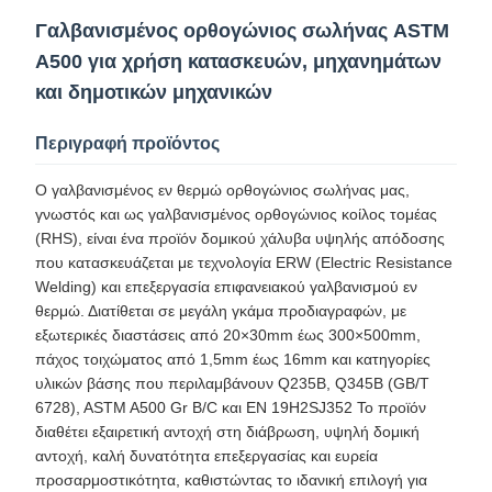
Γαλβανισμένος ορθογώνιος σωλήνας ASTM
A500 για χρήση κατασκευών, μηχανημάτων
και δημοτικών μηχανικών
Περιγραφή προϊόντος
Ο γαλβανισμένος εν θερμώ ορθογώνιος σωλήνας μας,
γνωστός και ως γαλβανισμένος ορθογώνιος κοίλος τομέας
(RHS), είναι ένα προϊόν δομικού χάλυβα υψηλής απόδοσης
που κατασκευάζεται με τεχνολογία ERW (Electric Resistance
Welding) και επεξεργασία επιφανειακού γαλβανισμού εν
θερμώ. Διατίθεται σε μεγάλη γκάμα προδιαγραφών, με
εξωτερικές διαστάσεις από 20×30mm έως 300×500mm,
πάχος τοιχώματος από 1,5mm έως 16mm και κατηγορίες
υλικών βάσης που περιλαμβάνουν Q235B, Q345B (GB/T
6728), ASTM A500 Gr B/C και EN 19H2SJ352 Το προϊόν
διαθέτει εξαιρετική αντοχή στη διάβρωση, υψηλή δομική
αντοχή, καλή δυνατότητα επεξεργασίας και ευρεία
προσαρμοστικότητα, καθιστώντας το ιδανική επιλογή για