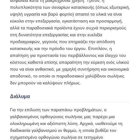
ασφάλεια κατά τη μακροχρόνια χρήση. Τρίτον, η
πολυπλοκότητα των σεναρίων κατασκευής (όπως εξωτερική,
υψηλή υγρασία και βαρύ φορτίο) απαιτεί τα υλικά να είναι
εύκολα στην επεξεργασία, εγκατάσταση και προσαρμογή,
αλλά τα παραδοσιακά προϊόντα έχουν συχνά περιορισμούς
στη δυνατότητα επεξεργασίας και στην ευελιξία
προδιαγραφών, γεγονός που επηρεάζει την απόδοση
κατασκευής και την πρόοδο του έργου. Επιπλέον, η
απαίτηση για προστασία του περιβάλλοντος και έλεγχο του
κόστους καθιστά επίσης απαραίτητη την εύρεση ενός υλικού
που να είναι ανθεκτικό, με χαμηλή συντήρηση και οικονομικά
αποδοτικό, το οποίο οι παραδοσιακοί χαλύβδινοι σωλήνες
δεν μπορούν να καλύψουν πλήρως.
Διάλυμα
Για την επίλυση των παραπάνω προβλημάτων, ο
γαλβανισμένος ορθογώνιος σωλήνας μας παρέχει μια
ολοκληρωμένη και αξιόπιστη λύση. Αρχικά, υιοθετούμε τη
διαδικασία γαλβανισμού εν θερμώ, η οποία βυθίζει τον
σχηματισμένο ορθογώνιο σωλήνα σε τετηγμένο