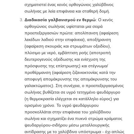
σχηματιστεί ένας κενός ορθογώνιος χαλύβδινος
σωλήνας με λεία επιφάνεια και σταθερή δομή.
Διαδικασία γαλβανισμού εν θερμώ
: Ο κενός
ορθογώνιος σωλήνας υφίσταται μια σειρά
προεπεξεργασιών πρώτα: απολίπανση (αφαίρεση
λεκέδων λαδιού στην επιφάνεια), αποξήρανση
(αφαίρεση σκουριάς και στρωμάτων οξειδίου),
πλύσιμο με νερό, εμβάπτιση ροής (αποτροπή
δευτερογενούς οξείδωσης και ενίσχυση της
πρόσφυσης της επίστρωσης) και στέγνωμα/
προθέρμανση (αφαίρεση ζιζανιοκτονίας κατά την
αποφυγή απομάκρυνσης της απομάκρυνσης του
γαλακτώματος). Στη συνέχεια, ο προεπεξεργασμένος
σωλήνας βυθίζεται σε υγρό τετηγμένο ψευδάργυρο
(η θερμοκρασία ελέγχεται σε κατάλληλο εύρος) για
ορισμένο χρόνο. Το υγρό ψευδάργυρου
προσκολλάται στην επιφάνεια του χαλύβδινου
σωλήνα και σχηματίζει ένα πυκνό στρώμα κράματος
ψευδαργύρου-σιδήρου μέσω μεταλλουργικής
αντίδρασης με το χαλύβδινο υπόστρωμα - όχι απλώς