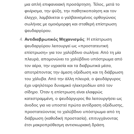
μια απλή επιφανειακή προσάρτηση. Τέλος, μετά το
φινίρισμα, την ψύξη, την παθητικοποίηση και τον
έλεγχο, λαμβάνεται ο γαλβανισμένος ορθογώνιος
σωλήνας με ομοιόμορφη και σταθερή επίστρωση
ψευδαργύρου.
Αντιδιαβρωτικός Μηχανισμός
: Η επίστρωση
ψευδαργύρου λειτουργεί ως «προστατευτική
επίστρωση» για τον χαλύβδινο σωλήνα. Από τη μία
πλευρά, απομονώνει το χαλύβδινο υπόστρωμα από
τον αέρα, την υγρασία και τα διαβρωτικά μέσα,
αποτρέποντας την άμεση οξείδωση και τη διάβρωση
του χάλυβα. Από την άλλη πλευρά, ο ψευδάργυρος
έχει υψηλότερο δυναμικό ηλεκτροδίων από τον
σίδηρο. Όταν η επίστρωση είναι ελαφρώς
κατεστραμμένη, ο ψευδάργυρος θα λειτουργήσει ως
άνοδος για να υποστεί πρώτα αντίδραση οξείδωσης,
προστατεύοντας το χαλύβδινο υπόστρωμα από τη
διάβρωση (καθοδική προστασία), επιτυγχάνοντας
έτσι μακροπρόθεσμη αντισκωριακή δράση.