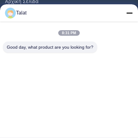
Αρχική Σελίδα
Προϊόντα
Talat
Σχετικά Με Εμάς
Γύρος Εργοστασίων
8:31 PM
Ποιοτικός Έλεγχος
Good day, what product are you looking for?
Επαφή
Ζητήστε Ένα Απόσπασμα
Νέα
Όλες Οι Περιπτώσεις
Follow Us