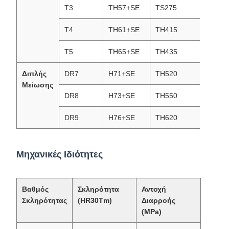
T3
TH57+SE
TS275
T3(T5
T4
TH61+SE
TH415
T4(T6
T5
TH65+SE
TH435
T5(T6
Διπλής
DR7
H71+SE
TH520
DR7 (
Μείωσης
DR8
H73+SE
TH550
DR8(T
DR9
H76+SE
TH620
DR9(T
Μηχανικές Ιδιότητες
Βαθμός
Σκληρότητα
Αντοχή
Σκληρότητας
(HR30Tm)
Διαρροής
(MPa)