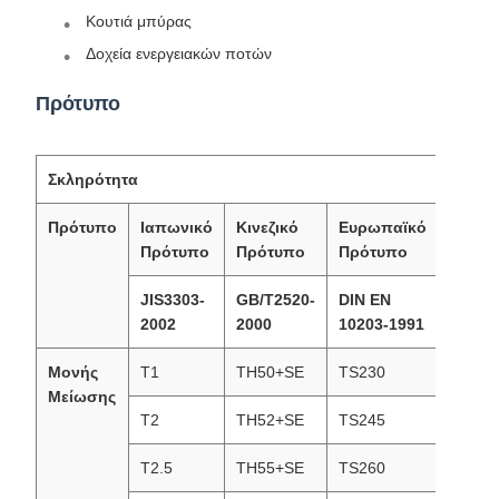
Κουτιά μπύρας
Δοχεία ενεργειακών ποτών
Πρότυπο
Σκληρότητα
Πρότυπο
Ιαπωνικό
Κινεζικό
Ευρωπαϊκό
Αμερι
Πρότυπο
Πρότυπο
Πρότυπο
Πρότ
JIS3303-
GB/T2520-
DIN EN
ASTM
2002
2000
10203-1991
2002
Μονής
T1
TH50+SE
TS230
T1(T4
Μείωσης
T2
TH52+SE
TS245
T1(T5
T2.5
TH55+SE
TS260
T2.5(T