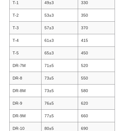
T-1
49±3
330
T-2
53±3
350
T-3
57±3
370
T-4
61±3
415
T-5
65±3
450
DR-7M
71±5
520
DR-8
73±5
550
DR-8M
73±5
580
DR-9
76±5
620
DR-9M
77±5
660
DR-10
80±5
690