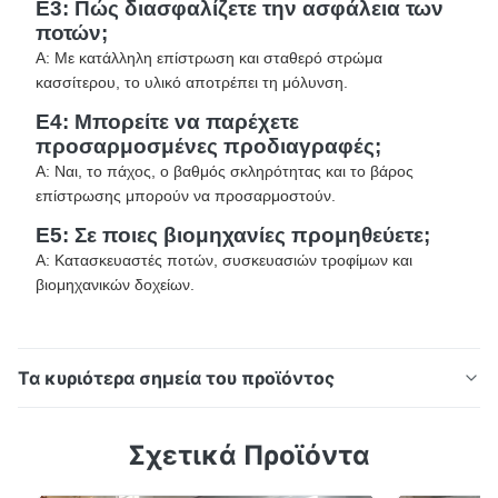
Ε3: Πώς διασφαλίζετε την ασφάλεια των
ποτών;
Α: Με κατάλληλη επίστρωση και σταθερό στρώμα
κασσίτερου, το υλικό αποτρέπει τη μόλυνση.
Ε4: Μπορείτε να παρέχετε
προσαρμοσμένες προδιαγραφές;
Α: Ναι, το πάχος, ο βαθμός σκληρότητας και το βάρος
επίστρωσης μπορούν να προσαρμοστούν.
Ε5: Σε ποιες βιομηχανίες προμηθεύετε;
Α: Κατασκευαστές ποτών, συσκευασιών τροφίμων και
βιομηχανικών δοχείων.
Τα κυριότερα σημεία του προϊόντος
Υλικό Λύση για Κουτιά Ποτών Λαμαρίνα DR8 DR9 για
Σχετικά Προϊόντα
Κουτιά Μπύρας & Αναψυκτικών Επισκόπηση
Προϊόντος Ολοκληρωμένη λύση υλικών για κουτιά