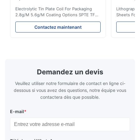
660mm 9
Electrolytic Tin Plate Coil For Packaging
Lithographic
2.8g/M 5.6g/M Coating Options SPTE TFS
Sheets For
Electrolytic Tin Plate Coil for Packaging -
929mm Produ
2.8/2.8 & 5.6/5.6g/m Coating Options SPTE
Plate (ETP)
Contactez maintenant
C
TFS Electrolytic Tin Plate (ETP) represents
packaging s
the industry standard for creating secure,
corrosion re
long-lasting metal packaging. This material
demanding a
consists of a cold-rolled steel substrate
tinplate she
electrolytically coated with a pure tin layer,
options of
forming an exceptional barrier that is both
providing m
robust and adaptable. Engineered
solutions fo
Demandez un devis
specifically for
requiremen
temper
Veuillez utiliser notre formulaire de contact en ligne ci-
dessous si vous avez des questions, notre équipe vous
contactera dès que possible.
E-mail
*