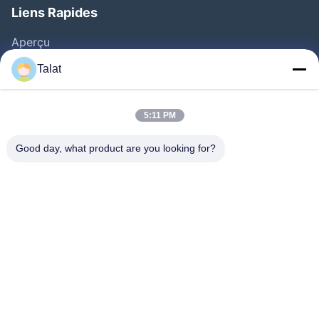
Liens Rapides
Aperçu
Produits
Talat
A Propos De Nous
Visite D'usine
5:11 PM
Contrôle De La Qualité
Good day, what product are you looking for?
Contact
Demande De Soumission
Nouvelles
Tous Les Cas
Follow Us