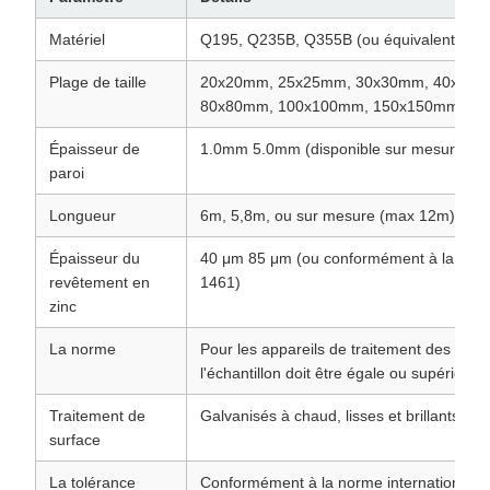
Matériel
Q195, Q235B, Q355B (ou équivalent)
Plage de taille
20x20mm, 25x25mm, 30x30mm, 40x40m
80x80mm, 100x100mm, 150x150mm, 2
Épaisseur de
1.0mm 5.0mm (disponible sur mesure)
paroi
Longueur
6m, 5,8m, ou sur mesure (max 12m)
Épaisseur du
40 μm 85 μm (ou conformément à la nor
revêtement en
1461)
zinc
La norme
Pour les appareils de traitement des eaux
l'échantillon doit être égale ou supérieure 
Traitement de
Galvanisés à chaud, lisses et brillants
surface
La tolérance
Conformément à la norme internationale