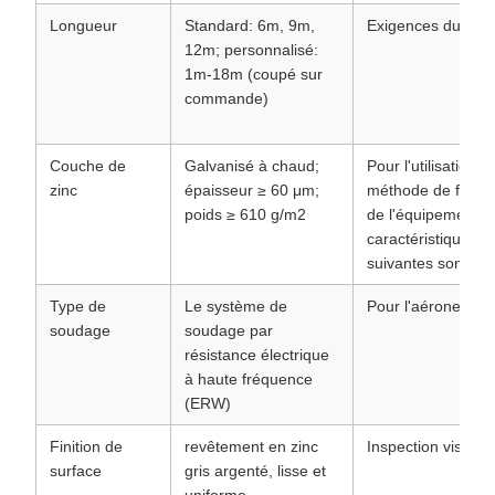
Longueur
Standard: 6m, 9m,
Exigences du clien
12m; personnalisé:
1m-18m (coupé sur
commande)
Couche de
Galvanisé à chaud;
Pour l'utilisation d
zinc
épaisseur ≥ 60 μm;
méthode de fabric
poids ≥ 610 g/m2
de l'équipement, l
caractéristiques
suivantes sont util
Type de
Le système de
Pour l'aéronef
soudage
soudage par
résistance électrique
à haute fréquence
(ERW)
Finition de
revêtement en zinc
Inspection visuelle
surface
gris argenté, lisse et