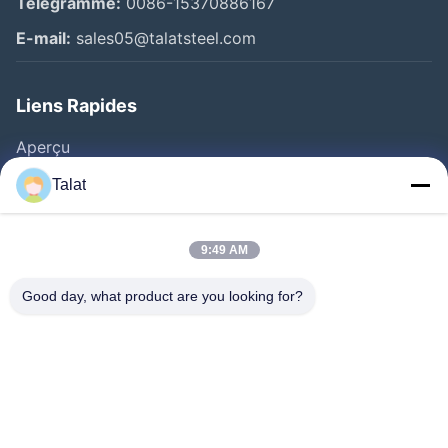
Télégramme:
0086-15370886167
E-mail:
sales05@talatsteel.com
Liens Rapides
Aperçu
Produits
Talat
A Propos De Nous
Visite D'usine
9:49 AM
Contrôle De La Qualité
Good day, what product are you looking for?
Contact
Demande De Soumission
Nouvelles
Tous Les Cas