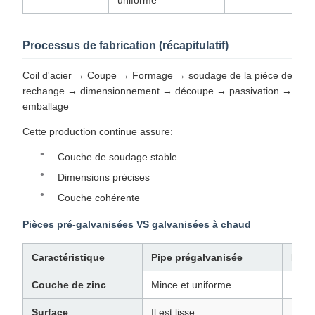
uniforme
Processus de fabrication (récapitulatif)
Coil d'acier → Coupe → Formage → soudage de la pièce de
rechange → dimensionnement → découpe → passivation →
emballage
Cette production continue assure:
Couche de soudage stable
Dimensions précises
Couche cohérente
Pièces pré-galvanisées VS galvanisées à chaud
Caractéristique
Pipe prégalvanisée
Pipe
Couche de zinc
Mince et uniforme
Épai
Surface
Il est lisse.
Il est