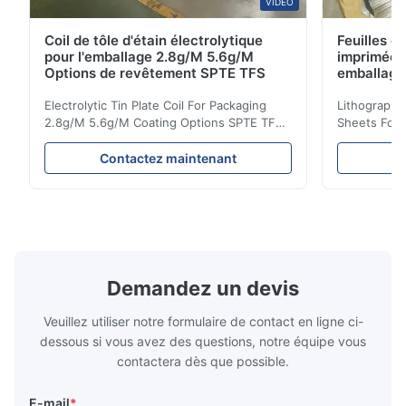
VIDEO
Coil de tôle d'étain électrolytique
Feuilles d
pour l'emballage 2.8g/M 5.6g/M
imprimées 
Options de revêtement SPTE TFS
emballage
660mm 9
Electrolytic Tin Plate Coil For Packaging
Lithographic
2.8g/M 5.6g/M Coating Options SPTE TFS
Sheets For
Electrolytic Tin Plate Coil for Packaging -
929mm Produ
2.8/2.8 & 5.6/5.6g/m Coating Options SPTE
Plate (ETP)
Contactez maintenant
C
TFS Electrolytic Tin Plate (ETP) represents
packaging s
the industry standard for creating secure,
corrosion re
long-lasting metal packaging. This material
demanding a
consists of a cold-rolled steel substrate
tinplate she
electrolytically coated with a pure tin layer,
options of
forming an exceptional barrier that is both
providing m
robust and adaptable. Engineered
solutions fo
Demandez un devis
specifically for
requiremen
temper
Veuillez utiliser notre formulaire de contact en ligne ci-
dessous si vous avez des questions, notre équipe vous
contactera dès que possible.
E-mail
*