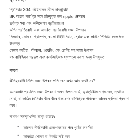
প্রিমিয়াম 304 স্টেইনলেস স্টীল সাবস্ট্র্যাট
8K আয়না সমাপ্তি সঙ্গে ছাঁচযুক্ত জল ripple টেক্সচার
দুর্দান্ত ক্ষয় এবং অক্সিডেশন প্রতিরোধের
অগ্নি প্রতিরোধী এবং আর্দ্রতা প্রতিরোধী সজ্জা উপাদান
সিলভার, সোনার, শ্যাম্পেন, কালো টাইটানিয়াম, ব্রোঞ্জ এবং কাস্টম পিভিডি রঙগুলিতে
উপলব্ধ
লেজার কাটিয়া, বাঁকানো, ওয়েল্ডিং এবং রোলিং সহ সহজ উত্পাদন
বড় বাণিজ্যিক প্রকল্প এবং কাস্টমাইজড স্থাপত্য নকশা জন্য উপযুক্ত
কারণ
ঐতিহ্যবাহী সিলিং সজ্জা উপকরণগুলি কেন এখন আর যথেষ্ট নয়?
অনেকগুলি প্রচলিত সজ্জা উপকরণ যেমন জিপস বোর্ড, অ্যালুমিনিয়াম প্যানেল, স্তরিত
বোর্ড, বা কাঠের ভিনিয়ার ধীরে ধীরে উচ্চ-শেষ বাণিজ্যিক পরিবেশে তাদের দুর্বলতা প্রকাশ
করে।
সাধারণ সমস্যাগুলির মধ্যে রয়েছেঃ
আলোর দীর্ঘমেয়াদী এক্সপোজারের পরে পৃষ্ঠের বিবর্ণতা
আর্দ্রতা শোষণ যা বিকৃতি সৃষ্টি করে