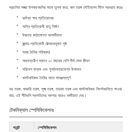
প্রচলিত সজ্জা উপকরণগুলির সাথে তুলনা করে, জল তরঙ্গ স্টেইনলেস স্টিল সরবরাহ করেঃ
দুর্দান্ত ক্ষয় প্রতিরোধের
অগ্নি প্রতিরোধী ধাতু নির্মাণ
উচ্চতর কাঠামোগত অনমনীয়তা
স্ক্র্যাচ-প্রতিরোধী টেক্সচারযুক্ত পৃষ্ঠ
সহজ দৈনিক পরিষ্কার
অভ্যন্তরীণ স্থানে ২০ বছরের বেশি দীর্ঘ সেবা জীবন
পরিবেশ বান্ধব এবং পুনর্ব্যবহারযোগ্য উপাদান
কাস্টমাইজড তৈরির সাথে সামঞ্জস্যপূর্ণ
বড় তরঙ্গ, মাঝারি তরঙ্গ, সূক্ষ্ম তরঙ্গ, তারকা তরঙ্গ এবং কাস্টমাইজড নিদর্শনগুলিতে পাওয়া
যায়, এই শীটগুলি স্থপতিদের নকশার আরও নমনীয়তা দেয়।
টেকনিক্যাল স্পেসিফিকেশনঃ
পয়েন্ট
স্পেসিফিকেশন