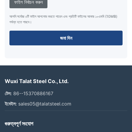
ফাইল নির্বাচন করুন
আপনি সর্বোচ্চ ৫টি ফাইল আপলোড করতে পারেন এবং প্রতিটি ফাইলের আকার ১০এমবি (10MB)
পর্যন্ত হতে পারবে।
জমা দিন
Wuxi Talat Steel Co., Ltd.
টেল:
86--15370886167
ইমেইল:
sales05@talatsteel.com
গুরুত্বপূর্ণ সংযোগ