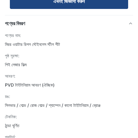
এখনই জিজ্ঞাসা করুন
পণ্যের বিবরণ
পণ্যের নাম:
মিরর ওয়াটার রিপল স্টেইনলেস স্টীল শীট
পৃষ্ঠ সুরক্ষা:
পিই লেজার ফিল্ম
আবরণ:
PVD টাইটানিয়াম আবরণ (ঐচ্ছিক)
রঙ:
সিলভার / গোল্ড / রোজ গোল্ড / শ্যাম্পেন / কালো টাইটানিয়াম / ব্রোঞ্জ
টেকনিক:
ঠান্ডা ঘূর্ণিত
প্যাটার্ন: