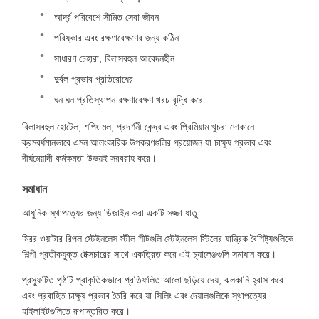
আর্দ্র পরিবেশে সীমিত সেবা জীবন
পরিষ্কার এবং রক্ষণাবেক্ষণের জন্য কঠিন
সাধারণ চেহারা, বিলাসবহুল আবেদনহীন
দুর্বল প্রভাব প্রতিরোধের
ঘন ঘন প্রতিস্থাপন রক্ষণাবেক্ষণ খরচ বৃদ্ধি করে
বিলাসবহুল হোটেল, শপিং মল, প্রদর্শনী কেন্দ্র এবং প্রিমিয়াম খুচরা দোকানে
ক্রমবর্ধমানভাবে এমন আলংকারিক উপকরণগুলির প্রয়োজন যা চাক্ষুষ প্রভাব এবং
দীর্ঘমেয়াদী কর্মক্ষমতা উভয়ই সরবরাহ করে।
সমাধান
আধুনিক স্থাপত্যের জন্য ডিজাইন করা একটি সজ্জা ধাতু
মিরর ওয়াটার রিপল স্টেইনলেস স্টীল শীটগুলি স্টেইনলেস স্টিলের যান্ত্রিক বৈশিষ্ট্যগুলিকে
শিল্পী প্রতীকযুক্ত টেক্সচারের সাথে একত্রিত করে এই চ্যালেঞ্জগুলি সমাধান করে।
প্রস্ফুটিত পৃষ্ঠটি প্রাকৃতিকভাবে প্রতিফলিত আলো ছড়িয়ে দেয়, ঝলকানি হ্রাস করে
এবং প্রবাহিত চাক্ষুষ প্রভাব তৈরি করে যা সিলিং এবং দেয়ালগুলিকে স্থাপত্যের
হাইলাইটগুলিতে রূপান্তরিত করে।