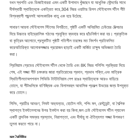
যখন স্থপতি এবং ডিজাইনাররা এমন একটি উপাদান খুঁজছেন যা আধুনিক সৌন্দর্যের সাথে
দীর্ঘস্থায়ী স্থায়িত্বকে একত্রিত করে,304 মিরর ওয়াটার রিপল স্টেইনলেস স্টীল শীট
বিশ্বব্যাপী পছন্দসই আলংকারিক ধাতু এক হয়ে উঠেছে.
সাধারণ আয়না স্টেইনলেস স্টিলের বিপরীতে, পৃষ্ঠটি একটি অনিয়মিত ঢেউয়ের টেক্সচার
দিয়ে উচ্চতর হাইড্রোলিক গঠনের প্রযুক্তি ব্যবহার করে ছাঁচনির্মাণ করা হয়। প্রাকৃতিক
বা কৃত্রিম আলোতে,প্রস্ফুটিত পৃষ্ঠটি গতিশীল তরঙ্গের মত নিদর্শন প্রতিফলিত
করেঅতিরিক্ত আলোকসজ্জার প্রয়োজন ছাড়াই একটি মার্জিত চাক্ষুষ অভিজ্ঞতা তৈরি
করা।
প্রিমিয়াম গ্রেডের স্টেইনলেস স্টীল থেকে তৈরি এবং 8K মিরর পলিশিং প্রক্রিয়া দিয়ে
শেষ, এই সজ্জা শীট চমৎকার জারা প্রতিরোধের প্রদান, প্রভাব শক্তি,এবং মাত্রিক
স্থিতিশীলতাঅপশনাল পিভিডি টাইটানিয়াম লেপ রঙের স্থায়িত্বকে আরও বাড়িয়ে
তোলে, যা শীটগুলিকে বাণিজ্যিক এবং বিলাসবহুল আবাসিক প্রকল্প উভয়ের জন্য উপযুক্ত
করে তোলে।
সিলিং, প্রাচীর আবরণ, লিফট অভ্যন্তর, হোটেল লবি, শপিং মল, রেস্টুরেন্ট, বা শৈল্পিক
স্থাপত্য ইনস্টলেশনের উপর ইনস্টল করা হয় কিনা,জল ঢেউ স্টেইনলেস স্টীল প্যানেল
একটি নান্দনিক সমন্বয় প্রস্তাব, নিরাপত্তা, এবং দীর্ঘায়ু যা ঐতিহ্যগত সজ্জা উপকরণ
তুলনা করতে পারে না।
মূল বৈশিষ্ট্য