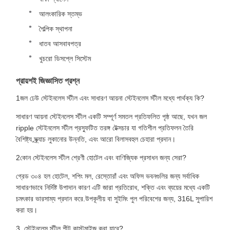
আলংকারিক স্তম্ভ
শৈল্পিক স্থাপনা
ধাতব আসবাবপত্র
খুচরো ডিসপ্লে সিস্টেম
প্রায়শই জিজ্ঞাসিত প্রশ্ন
1জল ঢেউ স্টেইনলেস স্টীল এবং সাধারণ আয়না স্টেইনলেস স্টীল মধ্যে পার্থক্য কি?
সাধারণ আয়না স্টেইনলেস স্টীল একটি সম্পূর্ণ সমতল প্রতিফলিত পৃষ্ঠ আছে, যখন জল
ripple স্টেইনলেস স্টীল প্রস্ফুটিত তরঙ্গ টেক্সচার যা গতিশীল প্রতিফলন তৈরি
বৈশিষ্ট্য,স্ক্র্যাচ লুকানোর উন্নতি, এবং আরো বিলাসবহুল চেহারা প্রদান।
2কোন স্টেইনলেস স্টীল শ্রেণী হোটেল এবং বাণিজ্যিক প্রসাধন জন্য সেরা?
গ্রেড ৩০৪ হল হোটেল, শপিং মল, রেস্তোরাঁ এবং অফিস ভবনগুলির জন্য সর্বাধিক
সাধারণভাবে নির্দিষ্ট উপাদান কারণ এটি জারা প্রতিরোধ, শক্তি এবং ব্যয়ের মধ্যে একটি
চমৎকার ভারসাম্য প্রদান করে.উপকূলীয় বা সুইমিং পুল পরিবেশের জন্য, 316L সুপারিশ
করা হয়।
3. স্টেইনলেস স্টীল শীট কাস্টমাইজ করা যাবে?