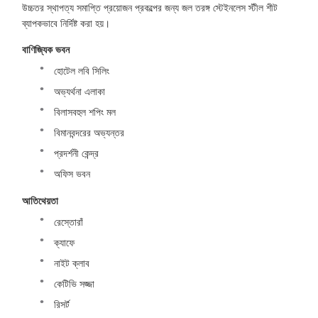
উচ্চতর স্থাপত্য সমাপ্তি প্রয়োজন প্রকল্পের জন্য জল তরঙ্গ স্টেইনলেস স্টীল শীট
ব্যাপকভাবে নির্দিষ্ট করা হয়।
বাণিজ্যিক ভবন
হোটেল লবি সিলিং
অভ্যর্থনা এলাকা
বিলাসবহুল শপিং মল
বিমানবন্দরের অভ্যন্তর
প্রদর্শনী কেন্দ্র
অফিস ভবন
আতিথেয়তা
রেস্তোরাঁ
ক্যাফে
নাইট ক্লাব
কেটিভি সজ্জা
রিসর্ট