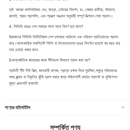
হ্যাঁ. আমরা কাস্টমাইজড বেধ, মাত্রা, ঢেউয়ের নিদর্শন, রং, লেজার কাটিয়া, বাঁকানো,
ঝালাই, গ্রুভ প্রসেসিং, এবং প্রকল্প অঙ্কন অনুযায়ী সম্পূর্ণ উত্পাদন সেবা প্রদান।
4. পিভিডি রঙের লেপ সময়ের সাথে সাথে বিবর্ণ হয়ে যাবে?
উচ্চমানের পিভিডি টাইটানিয়াম লেপ চমৎকার আঠালো এবং পরিধান প্রতিরোধের প্রদান
করে।আলংকারিক সমাপ্তিটি পিলিং বা উল্লেখযোগ্য রঙের বিবর্ণতা ছাড়াই বহু বছর ধরে
তার চেহারা বজায় রাখে.
5আন্তর্জাতিক জাহাজের জন্য শীটগুলো কিভাবে প্যাক করা হয়?
প্রতিটি শীট পিই ফিল্ম, জলরোধী কাগজ, প্রান্ত রক্ষক দিয়ে সুরক্ষিত,সমুদ্র পরিবহনের
সময় স্ক্র্যাচ বা বিকৃতির ঝুঁকি হ্রাস করার জন্য শক্তিশালী কাঠের প্যালেট বা ফুমিগেশন
মুক্ত এক্সপোর্ট ক্যাসেট.
পণ্যের হাইলাইটস
304 মিরর ওয়াটার রিপল স্টেইনলেস স্টীল শীট বিলাসবহুল সিলিং এবং আলংকারিক
সম্পর্কিত পণ্য
দেয়াল প্যানেলের জন্য পণ্যের বর্ণনাঃ উচ্চ-শেষ অভ্যন্তরীণ প্রসাধন জন্য