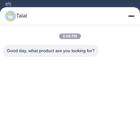
বাড়ি
পণ্য
Talat
আমাদের সম্পর্কে
কারখানা ভ্রমণ
8:08 PM
মান নিয়ন্ত্রণ
Good day, what product are you looking for?
আমাদের সাথে যোগাযোগ করুন
উদ্ধৃতির জন্য আবেদন
খবর
সব ক্ষেত্রেই
Follow Us