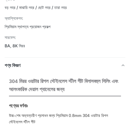
বড় লহর / মাঝারি লহর / ছোট লহর / তারা লহর
অ্যাপ্লিকেশন:
প্রিমিয়াম স্থাপত্য প্রয়োজন প্রকল্প
সারফেস:
BA, 8K মিরর
পণ্য বিবরণ
304 মিরর ওয়াটার রিপল স্টেইনলেস স্টীল শীট বিলাসবহুল সিলিং এবং
আলংকারিক দেয়াল প্যানেলের জন্য
পণ্যের বর্ণনাঃ
উচ্চ-শেষ অভ্যন্তরীণ প্রসাধন জন্য প্রিমিয়াম 0.8mm 304 ওয়াটার রিপল
স্টেইনলেস স্টীল শীট