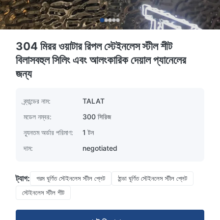
304 মিরর ওয়াটার রিপল স্টেইনলেস স্টীল শীট
বিলাসবহুল সিলিং এবং আলংকারিক দেয়াল প্যানেলের
জন্য
ব্র্যান্ডের নাম:
TALAT
মডেল নম্বর:
300 সিরিজ
ন্যূনতম অর্ডার পরিমাণ:
1 টন
দাম:
negotiated
ট্যাগ:
গরম ঘূর্ণিত স্টেইনলেস স্টীল প্লেট
ঠান্ডা ঘূর্ণিত স্টেইনলেস স্টীল প্লেট
স্টেইনলেস স্টীল শীট