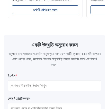
5.6g/M লেপ বিকল্প SPTE TFS প্যাকেজিংয়ের জন্য
ইলেক্ট্রোলাইটিক 
ইলেক্ট্রোলাইটিক টিন প্লেট কয়েল - 2.8/2.8 &
ইলেক্ট্রোলাইটিক 
5.6/5.6g/m লেপ বিকল্প SPTE TFS ইলেক্ট্রোলাইটিক টিন
সমাধান যা উন্নত 
এখনই যোগাযোগ করুন
প্লেট (ইটিপি) নিরাপদ, দীর্ঘস্থায়ী ধাতব প্যাকেজিং তৈরির জন্য
অ্যাপ্লিকেশনগুলি
শিল্পের মানকে উপস্থাপন করে।এই উপাদানটি এ...
বিশেষ টিনপ্লেট শি
একটি উদ্ধৃতি অনুরোধ করুন
অনুগ্রহ করে আমাদের অনলাইন অনুসন্ধান যোগাযোগ ফর্মটি ব্যবহার করুন যদি আপনার
কোন প্রশ্ন থাকে, আমাদের টিম যত তাড়াতাড়ি সম্ভব আপনার সাথে যোগাযোগ
করবে।
ইমেইল
*
ফোন / হোয়াটসঅ্যাপ