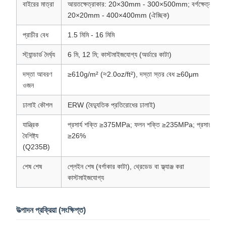
বাইরের মাত্রা
আয়তক্ষেত্রাকার: 20×30mm - 300×500mm; বর্গক্ষেত্র:
20×20mm - 400×400mm (ঐচ্ছিক)
প্রাচীর বেধ
1.5 মিমি - 16 মিমি
স্ট্যান্ডার্ড দৈর্ঘ্য
6 মি, 12 মি; কাস্টমাইজযোগ্য (অর্ডারে কাটা)
দস্তা আবরণ
≥610g/m² (≈2.0oz/ft²), দস্তা স্তর বেধ ≥60μm
ওজন
ঢালাই কৌশল
ERW (বৈদ্যুতিক প্রতিরোধের ঢালাই)
যান্ত্রিক
প্রসার্য শক্তি ≥375MPa; ফলন শক্তি ≥235MPa; প্রসারণ
বৈশিষ্ট্য
≥26%
(Q235B)
শেষ শেষ
প্লেইন শেষ (বর্গাকার কাটা), থ্রেডেড বা ফ্ল্যাঞ্জ করা
কাস্টমাইজযোগ্য
উত্পাদন প্রক্রিয়া (সংক্ষিপ্ত)