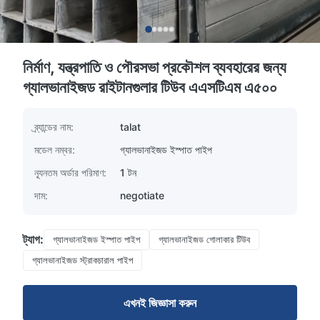
নির্মাণ, যন্ত্রপাতি ও পৌরসভা প্রকৌশল ব্যবহারের জন্য
গ্যালভানাইজড রাইটানগুলার টিউব এএসটিএম এ৫০০
ব্র্যান্ডের নাম:
talat
মডেল নম্বর:
গ্যালভানাইজড ইস্পাত পাইপ
ন্যূনতম অর্ডার পরিমাণ:
1 টন
দাম:
negotiate
ট্যাগ:
গ্যালভানাইজড ইস্পাত পাইপ
গ্যালভানাইজড গোলাকার টিউব
গ্যালভানাইজড স্ট্রাকচারাল পাইপ
এখনই জিজ্ঞাসা করুন