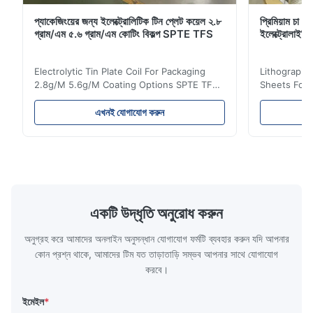
প্যাকেজিংয়ের জন্য ইলেক্ট্রোলিটিক টিন প্লেট কয়েল ২.৮
প্রিমিয়াম চা প্
গ্রাম/এম ৫.৬ গ্রাম/এম কোটিং বিকল্প SPTE TFS
ইলেক্ট্রোলা
Electrolytic Tin Plate Coil For Packaging
Lithographic
2.8g/M 5.6g/M Coating Options SPTE TFS
Sheets For
Electrolytic Tin Plate Coil for Packaging -
929mm Produ
2.8/2.8 & 5.6/5.6g/m Coating Options SPTE
Plate (ETP)
এখনই যোগাযোগ করুন
TFS Electrolytic Tin Plate (ETP) represents
packaging s
the industry standard for creating secure,
corrosion re
long-lasting metal packaging. This material
demanding a
consists of a cold-rolled steel substrate
tinplate she
electrolytically coated with a pure tin layer,
options of
forming an exceptional barrier that is both
providing m
robust and adaptable. Engineered
solutions fo
একটি উদ্ধৃতি অনুরোধ করুন
specifically for
requiremen
temper
অনুগ্রহ করে আমাদের অনলাইন অনুসন্ধান যোগাযোগ ফর্মটি ব্যবহার করুন যদি আপনার
কোন প্রশ্ন থাকে, আমাদের টিম যত তাড়াতাড়ি সম্ভব আপনার সাথে যোগাযোগ
করবে।
ইমেইল
*