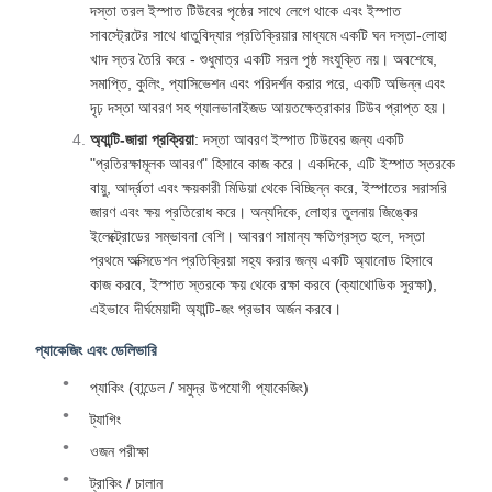
দস্তা তরল ইস্পাত টিউবের পৃষ্ঠের সাথে লেগে থাকে এবং ইস্পাত
সাবস্ট্রেটের সাথে ধাতুবিদ্যার প্রতিক্রিয়ার মাধ্যমে একটি ঘন দস্তা-লোহা
খাদ স্তর তৈরি করে - শুধুমাত্র একটি সরল পৃষ্ঠ সংযুক্তি নয়। অবশেষে,
সমাপ্তি, কুলিং, প্যাসিভেশন এবং পরিদর্শন করার পরে, একটি অভিন্ন এবং
দৃঢ় দস্তা আবরণ সহ গ্যালভানাইজড আয়তক্ষেত্রাকার টিউব প্রাপ্ত হয়।
অ্যান্টি-জারা প্রক্রিয়া
: দস্তা আবরণ ইস্পাত টিউবের জন্য একটি
"প্রতিরক্ষামূলক আবরণ" হিসাবে কাজ করে। একদিকে, এটি ইস্পাত স্তরকে
বায়ু, আর্দ্রতা এবং ক্ষয়কারী মিডিয়া থেকে বিচ্ছিন্ন করে, ইস্পাতের সরাসরি
জারণ এবং ক্ষয় প্রতিরোধ করে। অন্যদিকে, লোহার তুলনায় জিঙ্কের
ইলেক্ট্রোডের সম্ভাবনা বেশি। আবরণ সামান্য ক্ষতিগ্রস্ত হলে, দস্তা
প্রথমে অক্সিডেশন প্রতিক্রিয়া সহ্য করার জন্য একটি অ্যানোড হিসাবে
কাজ করবে, ইস্পাত স্তরকে ক্ষয় থেকে রক্ষা করবে (ক্যাথোডিক সুরক্ষা),
এইভাবে দীর্ঘমেয়াদী অ্যান্টি-জং প্রভাব অর্জন করবে।
প্যাকেজিং এবং ডেলিভারি
প্যাকিং (বান্ডেল / সমুদ্র উপযোগী প্যাকেজিং)
ট্যাগিং
ওজন পরীক্ষা
ট্রাকিং / চালান