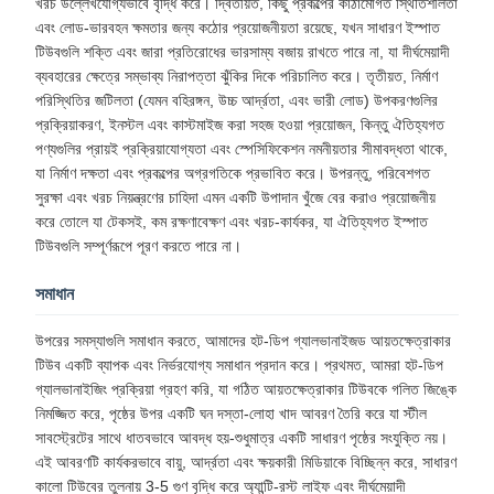
খরচ উল্লেখযোগ্যভাবে বৃদ্ধি করে। দ্বিতীয়ত, কিছু প্রকল্পের কাঠামোগত স্থিতিশীলতা
এবং লোড-ভারবহন ক্ষমতার জন্য কঠোর প্রয়োজনীয়তা রয়েছে, যখন সাধারণ ইস্পাত
টিউবগুলি শক্তি এবং জারা প্রতিরোধের ভারসাম্য বজায় রাখতে পারে না, যা দীর্ঘমেয়াদী
ব্যবহারের ক্ষেত্রে সম্ভাব্য নিরাপত্তা ঝুঁকির দিকে পরিচালিত করে। তৃতীয়ত, নির্মাণ
পরিস্থিতির জটিলতা (যেমন বহিরঙ্গন, উচ্চ আর্দ্রতা, এবং ভারী লোড) উপকরণগুলির
প্রক্রিয়াকরণ, ইনস্টল এবং কাস্টমাইজ করা সহজ হওয়া প্রয়োজন, কিন্তু ঐতিহ্যগত
পণ্যগুলির প্রায়ই প্রক্রিয়াযোগ্যতা এবং স্পেসিফিকেশন নমনীয়তার সীমাবদ্ধতা থাকে,
যা নির্মাণ দক্ষতা এবং প্রকল্পের অগ্রগতিকে প্রভাবিত করে। উপরন্তু, পরিবেশগত
সুরক্ষা এবং খরচ নিয়ন্ত্রণের চাহিদা এমন একটি উপাদান খুঁজে বের করাও প্রয়োজনীয়
করে তোলে যা টেকসই, কম রক্ষণাবেক্ষণ এবং খরচ-কার্যকর, যা ঐতিহ্যগত ইস্পাত
টিউবগুলি সম্পূর্ণরূপে পূরণ করতে পারে না।
সমাধান
উপরের সমস্যাগুলি সমাধান করতে, আমাদের হট-ডিপ গ্যালভানাইজড আয়তক্ষেত্রাকার
টিউব একটি ব্যাপক এবং নির্ভরযোগ্য সমাধান প্রদান করে। প্রথমত, আমরা হট-ডিপ
গ্যালভানাইজিং প্রক্রিয়া গ্রহণ করি, যা গঠিত আয়তক্ষেত্রাকার টিউবকে গলিত জিঙ্কে
নিমজ্জিত করে, পৃষ্ঠের উপর একটি ঘন দস্তা-লোহা খাদ আবরণ তৈরি করে যা স্টীল
সাবস্ট্রেটের সাথে ধাতবভাবে আবদ্ধ হয়-শুধুমাত্র একটি সাধারণ পৃষ্ঠের সংযুক্তি নয়।
এই আবরণটি কার্যকরভাবে বায়ু, আর্দ্রতা এবং ক্ষয়কারী মিডিয়াকে বিচ্ছিন্ন করে, সাধারণ
কালো টিউবের তুলনায় 3-5 গুণ বৃদ্ধি করে অ্যান্টি-রস্ট লাইফ এবং দীর্ঘমেয়াদী