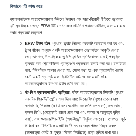
কিভাবে এটা কাজ করে
গ্যালভানাইজড আয়তক্ষেত্রাকার টিউবের উত্পাদন এবং জারা-বিরোধী নীতিতে প্রধানত
দুটি মূল লিঙ্ক রয়েছে: ERW টিউব গঠন এবং হট-ডিপ গ্যালভানাইজিং, এবং এর কাজ
করার পদ্ধতিটি নিম্নরূপ:
ERW টিউব গঠন
: প্রথমে, ফ্ল্যাট স্টিলের কয়েলটি আনরোল করা হয় এবং
ঠান্ডা বাঁকের মাধ্যমে একটি আয়তক্ষেত্রাকার প্রোফাইলে আকৃতি দেওয়া
হয়। তারপরে, উচ্চ-ফ্রিকোয়েন্সি বৈদ্যুতিক প্রতিরোধের ঢালাই প্রযুক্তি
ব্যবহার করে প্রোফাইলের প্রান্তগুলি শক্তভাবে ঢালাই করা হয়। ঢালাইয়ের
পরে, টিউবটিকে আকার দেওয়া হয়, সোজা করা হয় এবং প্রয়োজনীয় দৈর্ঘ্যে
কেটে একটি মসৃণ পৃষ্ঠ এবং স্থিতিশীল কাঠামো সহ একটি ফাঁকা
আয়তক্ষেত্রাকার ইস্পাত টিউব তৈরি করা হয়।
হট-ডিপ গ্যালভানাইজিং প্রক্রিয়া
: ফাঁকা আয়তক্ষেত্রাকার টিউবটি প্রথমে
একাধিক প্রি-ট্রিটমেন্টের মধ্য দিয়ে যায়: ডিগ্রেসিং (পৃষ্ঠের তেলের দাগ
অপসারণ), পিকলিং (মরিচা এবং অক্সাইড স্তরগুলি অপসারণ), জল ধোয়া,
ফ্লাক্স ডিপিং (সেকেন্ডারি জারণ রোধ করা এবং আবরণের আনুগত্য বৃদ্ধি
করা), এবং শুকানো/প্রি-হিটিং (অ্যাক্সিডেন্ট রিমুভিং এড়ানো)। তারপরে, পূর্ব-
চিকিত্সা করা টিউবটিকে একটি নির্দিষ্ট সময়ের জন্য গলিত জিঙ্ক তরলে
(তাপমাত্রা একটি উপযুক্ত পরিসরে নিয়ন্ত্রিত) মধ্যে ডুবিয়ে রাখা হয়।