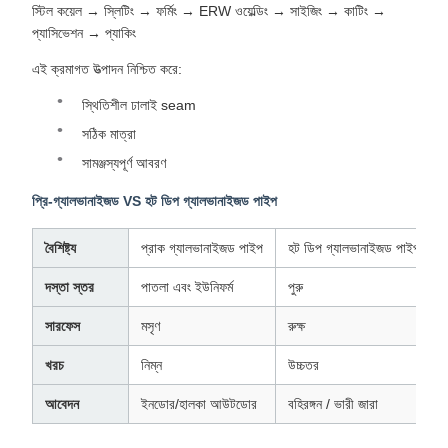
স্টিল কয়েল → স্লিটিং → ফর্মিং → ERW ওয়েল্ডিং → সাইজিং → কাটিং →
প্যাসিভেশন → প্যাকিং
এই ক্রমাগত উত্পাদন নিশ্চিত করে:
স্থিতিশীল ঢালাই seam
সঠিক মাত্রা
সামঞ্জস্যপূর্ণ আবরণ
প্রি-গ্যালভানাইজড VS হট ডিপ গ্যালভানাইজড পাইপ
বৈশিষ্ট্য
প্রাক গ্যালভানাইজড পাইপ
হট ডিপ গ্যালভানাইজড পাইপ
দস্তা স্তর
পাতলা এবং ইউনিফর্ম
পুরু
সারফেস
মসৃণ
রুক্ষ
খরচ
নিম্ন
উচ্চতর
আবেদন
ইনডোর/হালকা আউটডোর
বহিরঙ্গন / ভারী জারা