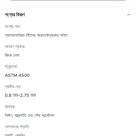
পণ্যের বিবরণ
পণ্যের নাম:
গ্যালভানাইজড স্টিলের আয়তক্ষেত্রাকার পাইপ
আবরণ প্রকার:
জিংক লেপা
স্ট্যান্ডার্ড:
ASTM A500
প্রাচীর বেধ:
0.8 মিমি-2.75 মিমি
ব্যবহার:
নির্মাণ, যন্ত্রপাতি এবং পৌর প্রকৌশল
যোগদানের পদ্ধতি:
ঢালাই, থ্রেডিং