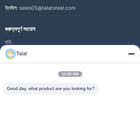
ইমেইল:
sales05@talatsteel.com
গুরুত্বপূর্ণ সংযোগ
বাড়ি
পণ্য
Talat
আমাদের সম্পর্কে
কারখানা ভ্রমণ
11:59 AM
মান নিয়ন্ত্রণ
Good day, what product are you looking for?
আমাদের সাথে যোগাযোগ করুন
উদ্ধৃতির জন্য আবেদন
খবর
সব ক্ষেত্রেই