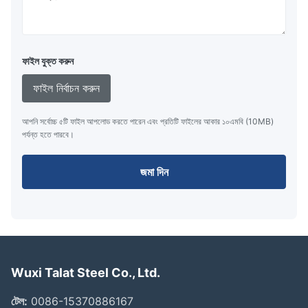
ফাইল যুক্ত করুন
ফাইল নির্বাচন করুন
আপনি সর্বোচ্চ ৫টি ফাইল আপলোড করতে পারেন এবং প্রতিটি ফাইলের আকার ১০এমবি (10MB)
পর্যন্ত হতে পারবে।
জমা দিন
Wuxi Talat Steel Co., Ltd.
টেল:
0086-15370886167