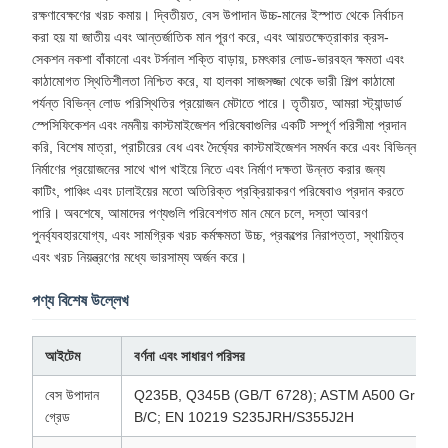
রক্ষণাবেক্ষণের খরচ কমায়। দ্বিতীয়ত, বেস উপাদান উচ্চ-মানের ইস্পাত থেকে নির্বাচন
করা হয় যা জাতীয় এবং আন্তর্জাতিক মান পূরণ করে, এবং আয়তক্ষেত্রাকার ক্রস-
সেকশন নকশা বাঁকানো এবং টর্সনাল শক্তি বাড়ায়, চমৎকার লোড-ভারবহন ক্ষমতা এবং
কাঠামোগত স্থিতিশীলতা নিশ্চিত করে, যা হালকা সাজসজ্জা থেকে ভারী শিল্প কাঠামো
পর্যন্ত বিভিন্ন লোড পরিস্থিতির প্রয়োজন মেটাতে পারে। তৃতীয়ত, আমরা স্ট্যান্ডার্ড
স্পেসিফিকেশন এবং নমনীয় কাস্টমাইজেশন পরিষেবাগুলির একটি সম্পূর্ণ পরিসীমা প্রদান
করি, বিশেষ মাত্রা, প্রাচীরের বেধ এবং দৈর্ঘ্যের কাস্টমাইজেশন সমর্থন করে এবং বিভিন্ন
নির্মাণের প্রয়োজনের সাথে খাপ খাইয়ে নিতে এবং নির্মাণ দক্ষতা উন্নত করার জন্য
কাটিং, পাঞ্চিং এবং ঢালাইয়ের মতো অতিরিক্ত প্রক্রিয়াকরণ পরিষেবাও প্রদান করতে
পারি। অবশেষে, আমাদের পণ্যগুলি পরিবেশগত মান মেনে চলে, দস্তা আবরণ
পুনর্ব্যবহারযোগ্য, এবং সামগ্রিক খরচ কর্মক্ষমতা উচ্চ, প্রকল্পের নিরাপত্তা, স্থায়িত্ব
এবং খরচ নিয়ন্ত্রণের মধ্যে ভারসাম্য অর্জন করে।
পণ্য বিশেষ উল্লেখ
আইটেম
বর্ণনা এবং সাধারণ পরিসর
বেস উপাদান
Q235B, Q345B (GB/T 6728); ASTM A500 Gr
গ্রেড
B/C; EN 10219 S235JRH/S355J2H