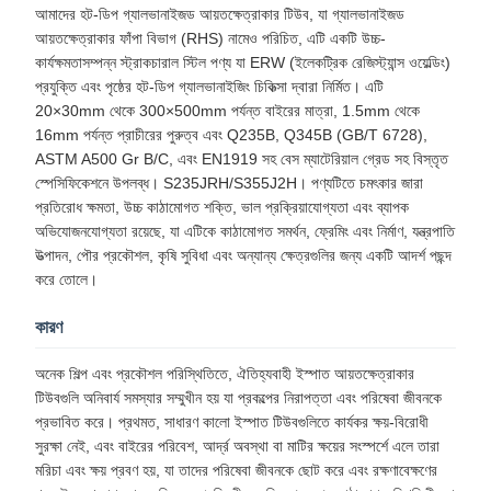
আমাদের হট-ডিপ গ্যালভানাইজড আয়তক্ষেত্রাকার টিউব, যা গ্যালভানাইজড
আয়তক্ষেত্রাকার ফাঁপা বিভাগ (RHS) নামেও পরিচিত, এটি একটি উচ্চ-
কার্যক্ষমতাসম্পন্ন স্ট্রাকচারাল স্টিল পণ্য যা ERW (ইলেকট্রিক রেজিস্ট্যান্স ওয়েল্ডিং)
প্রযুক্তি এবং পৃষ্ঠের হট-ডিপ গ্যালভানাইজিং চিকিত্সা দ্বারা নির্মিত। এটি
20×30mm থেকে 300×500mm পর্যন্ত বাইরের মাত্রা, 1.5mm থেকে
16mm পর্যন্ত প্রাচীরের পুরুত্ব এবং Q235B, Q345B (GB/T 6728),
ASTM A500 Gr B/C, এবং EN1919 সহ বেস ম্যাটেরিয়াল গ্রেড সহ বিস্তৃত
স্পেসিফিকেশনে উপলব্ধ। S235JRH/S355J2H। পণ্যটিতে চমৎকার জারা
প্রতিরোধ ক্ষমতা, উচ্চ কাঠামোগত শক্তি, ভাল প্রক্রিয়াযোগ্যতা এবং ব্যাপক
অভিযোজনযোগ্যতা রয়েছে, যা এটিকে কাঠামোগত সমর্থন, ফ্রেমিং এবং নির্মাণ, যন্ত্রপাতি
উত্পাদন, পৌর প্রকৌশল, কৃষি সুবিধা এবং অন্যান্য ক্ষেত্রগুলির জন্য একটি আদর্শ পছন্দ
করে তোলে।
কারণ
অনেক শিল্প এবং প্রকৌশল পরিস্থিতিতে, ঐতিহ্যবাহী ইস্পাত আয়তক্ষেত্রাকার
টিউবগুলি অনিবার্য সমস্যার সম্মুখীন হয় যা প্রকল্পের নিরাপত্তা এবং পরিষেবা জীবনকে
প্রভাবিত করে। প্রথমত, সাধারণ কালো ইস্পাত টিউবগুলিতে কার্যকর ক্ষয়-বিরোধী
সুরক্ষা নেই, এবং বাইরের পরিবেশ, আর্দ্র অবস্থা বা মাটির ক্ষয়ের সংস্পর্শে এলে তারা
মরিচা এবং ক্ষয় প্রবণ হয়, যা তাদের পরিষেবা জীবনকে ছোট করে এবং রক্ষণাবেক্ষণের