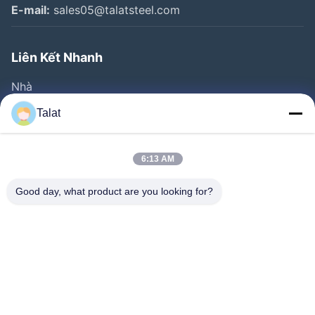
E-mail:
sales05@talatsteel.com
Liên Kết Nhanh
Nhà
Sản Phẩm
Talat
Về Chúng Tôi
Tham Quan Nhà Máy
6:13 AM
Kiểm Soát Chất Lượng
Good day, what product are you looking for?
Liên Hệ Chúng Tôi
Yêu Cầu Báo Giá
Tin Tức
Tất Cả Các Trường Hợp