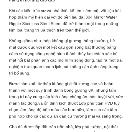
trang trí nội thất cao cấp
Khi các kiến trúc sư và nhà thiết kế tìm kiếm một vật liệu kết
hợp thẩm mỹ hiện đại với độ bền lâu dài,304 Mirror Water
Ripple Stainless Steel Sheet đã trở thành một trong những
kim loại trang trí ưa thích trên toàn thế giới.
Không giống như thép không gỉ gương thông thường, bề
mặt được đúc với một kết cấu gợn sóng bất thường bằng
cách sử dụng công nghệ hình thành thủy lực chính xác.bề
mặt nổi bật phản ánh các mô hình sóng động, tạo ra một trải
nghiệm trực quan thanh lịch mà không cần ánh sáng trang
trí bổ sung.
Được sản xuất từ thép không gỉ chất lượng cao và hoàn
thành với một quy trình đánh bóng gương 8K, những tấm
trang trí này cung cấp khả năng chống ăn mòn tuyệt vời, sức
mạnh tác động,và ổn định kích thướcLớp phủ titan PVD tùy
chọn làm tăng độ bền màu sắc hơn nữa, làm cho các tấm
phù hợp cho cả các dự án dân cư thương mại và sang trọng.
Cho dù được lắp đặt trên trần nhà, lớp phủ tường, nội thất