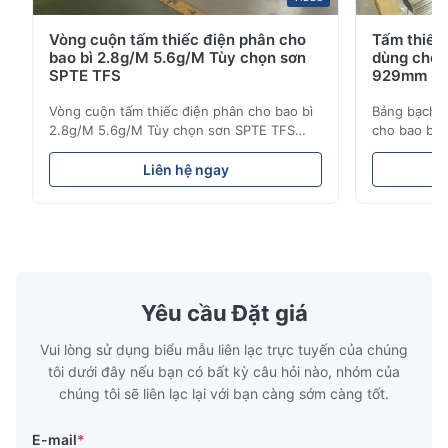
Vòng cuộn tấm thiếc điện phân cho
Tấm thiếc 
bao bì 2.8g/M 5.6g/M Tùy chọn sơn
dùng cho 
SPTE TFS
929mm
Vòng cuộn tấm thiếc điện phân cho bao bì
Bảng bạch k
2.8g/M 5.6g/M Tùy chọn sơn SPTE TFS
cho bao bì
Vòng cuộn tấm thiếc điện phân cho bao bì
tả sản phẩm
- 2.8/2.8 & 5.6/5.6g/m Tùy chọn sơn SPTE
diện cho mộ
Liên hệ ngay
TFS Bảng thiếc điện phân (ETP) đại diện
được thiết 
cho tiêu chuẩn công nghiệp để tạo ra bao
bền trong c
bì kim loại an toàn, bền lâu.Vật liệu này bao
thiếc đặc b
gồm một chất n...
xác của 0...
Yêu cầu Đặt giá
Vui lòng sử dụng biểu mẫu liên lạc trực tuyến của chúng
tôi dưới đây nếu bạn có bất kỳ câu hỏi nào, nhóm của
chúng tôi sẽ liên lạc lại với bạn càng sớm càng tốt.
E-mail
*