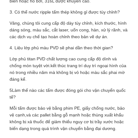
biển hoặc hồ bơi, 316L được khuyến cáo.
3. Có thể nước ripple tấm thép không gỉ được tùy chỉnh?
Vâng, chúng tôi cung cấp độ dày tùy chỉnh, kích thước, hình
dáng sóng, màu sắc, cắt laser, uốn cong, hàn, xử lý rãnh, và
các dịch vụ chế tạo hoàn chỉnh theo bản vẽ dự án.
4. Liệu lớp phủ màu PVD sẽ phai dần theo thời gian?
Lớp phủ titan PVD chất lượng cao cung cấp độ dính và
chống mòn tuyệt vời.kết thúc trang trí duy trì ngoại hình của
nó trong nhiều năm mà không bị vỏ hoặc màu sắc phai mờ
đáng kể.
5Làm thế nào các tấm được đóng gói cho vận chuyển quốc
tế?
Mỗi tấm được bảo vệ bằng phim PE, giấy chống nước, bảo
vệ cạnh,và các pallet bằng gỗ mạnh hoặc thùng xuất khẩu
không bị xả thuốc để giảm thiểu nguy cơ bị trầy xước hoặc
biến dạng trong quá trình vận chuyển bằng đại dương.