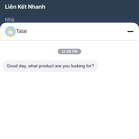
Liên Kết Nhanh
Nhà
Sản Phẩm
Talat
Về Chúng Tôi
Tham Quan Nhà Máy
11:48 PM
Kiểm Soát Chất Lượng
Good day, what product are you looking for?
Liên Hệ Chúng Tôi
Yêu Cầu Báo Giá
Tin Tức
Tất Cả Các Trường Hợp
Follow Us