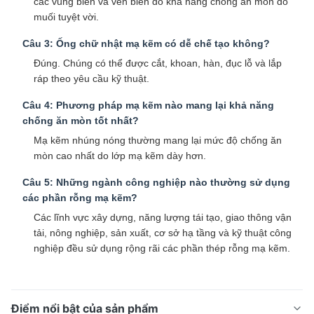
các vùng biển và ven biển do khả năng chống ăn mòn do
muối tuyệt vời.
Câu 3: Ống chữ nhật mạ kẽm có dễ chế tạo không?
Đúng. Chúng có thể được cắt, khoan, hàn, đục lỗ và lắp
ráp theo yêu cầu kỹ thuật.
Câu 4: Phương pháp mạ kẽm nào mang lại khả năng
chống ăn mòn tốt nhất?
Mạ kẽm nhúng nóng thường mang lại mức độ chống ăn
mòn cao nhất do lớp mạ kẽm dày hơn.
Câu 5: Những ngành công nghiệp nào thường sử dụng
các phần rỗng mạ kẽm?
Các lĩnh vực xây dựng, năng lượng tái tạo, giao thông vận
tải, nông nghiệp, sản xuất, cơ sở hạ tầng và kỹ thuật công
nghiệp đều sử dụng rộng rãi các phần thép rỗng mạ kẽm.
Điểm nổi bật của sản phẩm