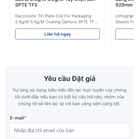
SPTE TFS
929mm
Electrolytic Tin Plate Coil For Packaging
Lithographic
2.8g/M 5.6g/M Coating Options SPTE TFS
Sheets For
Electrolytic Tin Plate Coil for Packaging -
929mm Produ
2.8/2.8 & 5.6/5.6g/m Coating Options SPTE
Plate (ETP)
Liên hệ ngay
TFS Electrolytic Tin Plate (ETP) represents
packaging s
the industry standard for creating secure,
corrosion re
long-lasting metal packaging. This material
demanding a
consists of a cold-rolled steel substrate
tinplate she
electrolytically coated with a pure tin layer,
options of
forming an exceptional barrier that is both
providing m
robust and adaptable. Engineered
solutions fo
Yêu cầu Đặt giá
specifically for
requiremen
temper
Vui lòng sử dụng biểu mẫu liên lạc trực tuyến của chúng
tôi dưới đây nếu bạn có bất kỳ câu hỏi nào, nhóm của
chúng tôi sẽ liên lạc lại với bạn càng sớm càng tốt.
E-mail
*