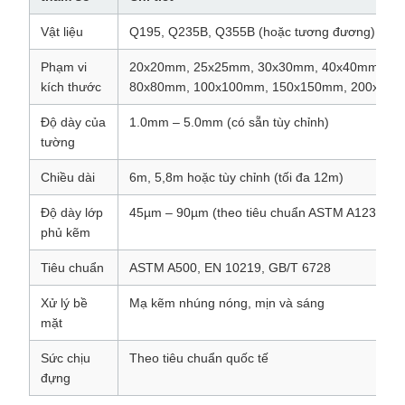
Vật liệu
Q195, Q235B, Q355B (hoặc tương đương)
Phạm vi
20x20mm, 25x25mm, 30x30mm, 40x40mm, 50
kích thước
80x80mm, 100x100mm, 150x150mm, 200x20
Độ dày của
1.0mm – 5.0mm (có sẵn tùy chỉnh)
tường
Chiều dài
6m, 5,8m hoặc tùy chỉnh (tối đa 12m)
Độ dày lớp
45µm – 90µm (theo tiêu chuẩn ASTM A123 / EN
phủ kẽm
Tiêu chuẩn
ASTM A500, EN 10219, GB/T 6728
Xử lý bề
Mạ kẽm nhúng nóng, mịn và sáng
mặt
Sức chịu
Theo tiêu chuẩn quốc tế
đựng