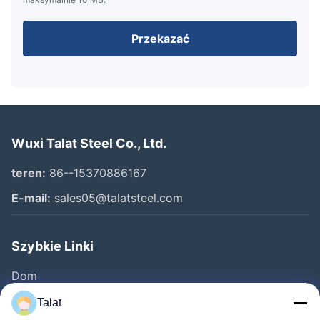
Przekazać
Wuxi Talat Steel Co., Ltd.
teren:
86--15370886167
E-mail:
sales05@talatsteel.com
Szybkie Linki
Dom
Produkty
Talat