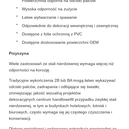
Powierzchnia odporna na odciski palców
Wysoka odporność na zużycie
Łatwe wytwarzanie i spawanie
Odpowiednie do dekoracji wewnętrznej i zewnętrznej
Dostępne z folie ochronną z PVC
Dostępne dostosowanie powierzchni OEM
Przyczyna
Wiele zastosowań ze stali nierdzewnej wymaga więcej niż
odporności na korozję.
Tradycyjne wykończenia 2B lub BA mogą łatwo wykazywać
odciski palców, zadrapania i odbijające się światło,
zmniejszając jakość wizualną projektów
dekoracyjnych.centrum handloweW przypadku zwykłej stali
nierdzewnej, w tym w budynkach hotelowych, lotnisk i
biurowych, często wymaga się jej częstego czyszczenia i
konserwacji.
Dlatego projektanci i wykonawcy potrzebują powierzchni ze