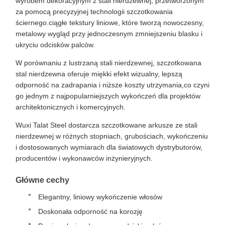
wyrobem dekoracyjnym z stali nierdzewnej, przetworzonym
za pomocą precyzyjnej technologii szczotkowania
ściernego.ciągłe tekstury liniowe, które tworzą nowoczesny,
metalowy wygląd przy jednoczesnym zmniejszeniu blasku i
ukryciu odcisków palców.
W porównaniu z lustrzaną stali nierdzewnej, szczotkowana
stal nierdzewna oferuje miękki efekt wizualny, lepszą
odporność na zadrapania i niższe koszty utrzymania,co czyni
go jednym z najpopularniejszych wykończeń dla projektów
architektonicznych i komercyjnych.
Wuxi Talat Steel dostarcza szczotkowane arkusze ze stali
nierdzewnej w różnych stopniach, grubościach, wykończeniu
i dostosowanych wymiarach dla światowych dystrybutorów,
producentów i wykonawców inżynieryjnych.
Główne cechy
Elegantny, liniowy wykończenie włosów
Doskonała odporność na korozję