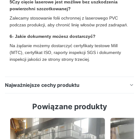
5Czy cięcie laserowe jest możliwe bez uszkodzenia
powierzchni szczotkowanej?
Zalecamy stosowanie folii ochronnej z laserowego PVC
podczas produkcji, aby chronić linię włosów przed zadrapań.
6- Jakie dokumenty możesz dostarczyć?
Na żądanie możemy dostarczyć certyfikaty testowe Mill
(MTC), certyfikat ISO, raporty inspekcji SGS i dokumenty
inspekcji jakości ze strony strony trzeciej.
Najważniejsze cechy produktu
304 316 Płytka ze stali nierdzewnej do dekoracji
Powiązane produkty
architektonicznej i paneli wind Opis produktu: Strzała
ze stali nierdzewnej do szczotkowania włosów jest
wyrobem dekoracyjnym z stali nierdzewnej,
przetworzonym za pomocą precyzyjnej technologii