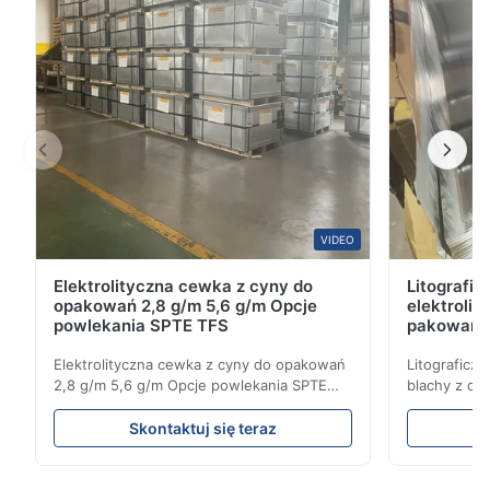
szczotkowania ściernego.ciągłe tekstury liniowe, które
...
VIDEO
Elektrolityczna cewka z cyny do
Litografi
opakowań 2,8 g/m 5,6 g/m Opcje
elektrolit
powlekania SPTE TFS
pakowani
Elektrolityczna cewka z cyny do opakowań
Litograficzn
2,8 g/m 5,6 g/m Opcje powlekania SPTE
blachy z cy
TFS Elektrolityczne cewki z cyny do
mm 929 mm O
opakowań - 2,8/2,8 i 5,6/5,6 g/m Opcje
płyty cynow
Skontaktuj się teraz
powlekania SPTE TFS Elektrolityczna płytka
opakowanio
cynowa (ETP) jest standardem
zaprojektow
przemysłowym w zakresie tworzenia
wyższej odp