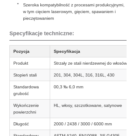
Szeroka kompatybilność z procesami produkcyjnymi,
w tym cięciem laserowym, gięciem, spawaniem i
pieczętowaniem
Specyfikacje techniczne:
Pozycja
Specyfikacja
Produkt
Strzały ze stali nierdzewnej do włosów
Stopień stali
201, 304, 304L, 316, 316L, 430
Standardowa
00,3 ‰ 6,0 mm
grubość
Wykończenie
HL, włosy, szczotkowane, satynowe
powierzchni
Długość
2000 / 2438 / 3000 / 6000 mm
Standardowy
ASTM A240, EN10088, JIS G4305,