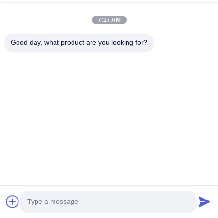
O Nas
Wycieczka Po Fabryce
7:17 AM
Kontrola Jakości
Good day, what product are you looking for?
Skontaktuj Się Z Nami
Poprosić O Wycenę
Aktualności
Wszystkie Przypadki
Follow Us
©2026- Wuxi Talat Steel Co., Ltd.. Wszystkie. Prawa zastrzeżone.