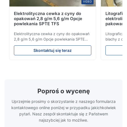
VIDEO
Elektrolityczna cewka z cyny do
Litografi
opakowań 2,8 g/m 5,6 g/m Opcje
elektrolit
powlekania SPTE TFS
pakowani
Elektrolityczna cewka z cyny do opakowań
Litograficzn
2,8 g/m 5,6 g/m Opcje powlekania SPTE
blachy z cy
TFS Elektrolityczne cewki z cyny do
mm 929 mm O
opakowań - 2,8/2,8 i 5,6/5,6 g/m Opcje
płyty cynow
Skontaktuj się teraz
powlekania SPTE TFS Elektrolityczna płytka
opakowanio
cynowa (ETP) jest standardem
zaprojektow
przemysłowym w zakresie tworzenia
wyższej odp
bezpiecznych, trwałych opakowań ...
w wymagając
Poproś o wycenę
Uprzejmie prosimy o skorzystanie z naszego formularza
kontaktowego online poniżej w przypadku jakichkolwiek
pytań. Nasz zespół skontaktuje się z Państwem
najszybciej jak to możliwe.