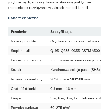
przybrzeżnych, rury ocynkowane stanowią praktyczne i
ekonomiczne rozwiązanie w zakresie kontroli korozji.
Dane techniczne
Przedmiot
Specyfikacja
Nazwa produktu
Ocynkowana rura kwadratowa / ocynk
Stopień stali
Q195, Q235, Q355, ASTM A500 klasa
Proces produkcyjny
Formowana na zimno sekcja pusta 
Kształt
Kwadratowa sekcja pusta (SHS)
Rozmiar zewnętrzny
20*20 mm – 500*500 mm
Grubość ścianki
0,8 mm – 16 mm
Długość
3 m, 6 m, 9 m, 12 m lub niestandard
Powłoka cynkowa
60–275 g/m²