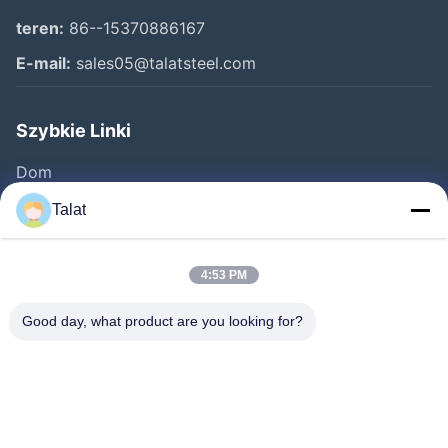
teren:
86--15370886167
E-mail:
sales05@talatsteel.com
Szybkie Linki
Dom
Produkty
Talat
O Nas
Wycieczka Po Fabryce
4:53 PM
Kontrola Jakości
Good day, what product are you looking for?
Skontaktuj Się Z Nami
Poprosić O Wycenę
Aktualności