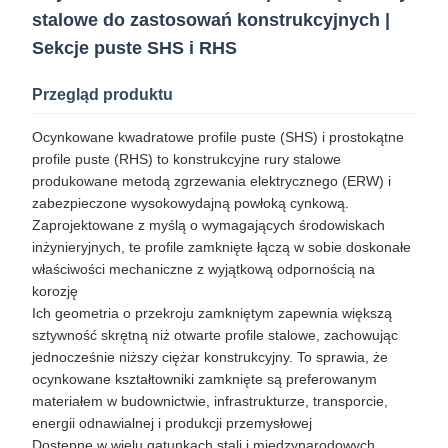
stalowe do zastosowań konstrukcyjnych |
Sekcje puste SHS i RHS
Przegląd produktu
Ocynkowane kwadratowe profile puste (SHS) i prostokątne
profile puste (RHS) to konstrukcyjne rury stalowe
produkowane metodą zgrzewania elektrycznego (ERW) i
zabezpieczone wysokowydajną powłoką cynkową.
Zaprojektowane z myślą o wymagających środowiskach
inżynieryjnych, te profile zamknięte łączą w sobie doskonałe
właściwości mechaniczne z wyjątkową odpornością na
korozję
Ich geometria o przekroju zamkniętym zapewnia większą
sztywność skrętną niż otwarte profile stalowe, zachowując
jednocześnie niższy ciężar konstrukcyjny. To sprawia, że ​​
ocynkowane kształtowniki zamknięte są preferowanym
materiałem w budownictwie, infrastrukturze, transporcie,
energii odnawialnej i produkcji przemysłowej
Dostępne w wielu gatunkach stali i międzynarodowych