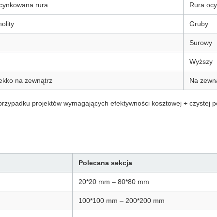
cynkowana rura
Rura oc
nolity
Gruby
Surowy
Wyższy
ekko na zewnątrz
Na zewną
rzypadku projektów wymagających efektywności kosztowej + czystej po
Polecana sekcja
20*20 mm – 80*80 mm
100*100 mm – 200*200 mm