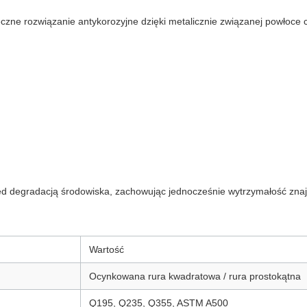
zne rozwiązanie antykorozyjne dzięki metalicznie związanej powłoce c
d degradacją środowiska, zachowując jednocześnie wytrzymałość znajdu
Wartość
Ocynkowana rura kwadratowa / rura prostokątna
Q195, Q235, Q355, ASTM A500