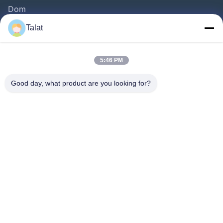
Dom
Produkty
Talat
O Nas
Wycieczka Po Fabryce
5:46 PM
Kontrola Jakości
Good day, what product are you looking for?
Skontaktuj Się Z Nami
Poprosić O Wycenę
Aktualności
Wszystkie Przypadki
Follow Us