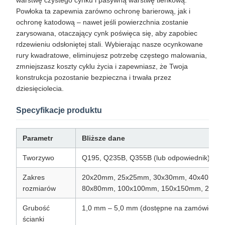
warstwę czystego cynku i pasywną warstwę tlenkową.
Powłoka ta zapewnia zarówno ochronę barierową, jak i
ochronę katodową – nawet jeśli powierzchnia zostanie
zarysowana, otaczający cynk poświęca się, aby zapobiec
rdzewieniu odsłoniętej stali. Wybierając nasze ocynkowane
rury kwadratowe, eliminujesz potrzebę częstego malowania,
zmniejszasz koszty cyklu życia i zapewniasz, że Twoja
konstrukcja pozostanie bezpieczna i trwała przez
dziesięciolecia.
Specyfikacje produktu
Parametr
Bliższe dane
Tworzywo
Q195, Q235B, Q355B (lub odpowiednik)
Zakres
20x20mm, 25x25mm, 30x30mm, 40x40mm,
rozmiarów
80x80mm, 100x100mm, 150x150mm, 200x
Grubość
1,0 mm – 5,0 mm (dostępne na zamówienie)
ścianki