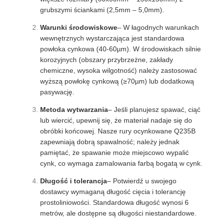
grubszymi ściankami (2,5mm – 5,0mm).
Warunki środowiskowe
– W łagodnych warunkach
wewnętrznych wystarczająca jest standardowa
powłoka cynkowa (40-60µm). W środowiskach silnie
korozyjnych (obszary przybrzeżne, zakłady
chemiczne, wysoka wilgotność) należy zastosować
wyższą powłokę cynkową (≥70µm) lub dodatkową
pasywację.
Metoda wytwarzania
– Jeśli planujesz spawać, ciąć
lub wiercić, upewnij się, że materiał nadaje się do
obróbki końcowej. Nasze rury ocynkowane Q235B
zapewniają dobrą spawalność; należy jednak
pamiętać, że spawanie może miejscowo wypalić
cynk, co wymaga zamalowania farbą bogatą w cynk.
Długość i tolerancja
– Potwierdź u swojego
dostawcy wymaganą długość cięcia i tolerancję
prostoliniowości. Standardowa długość wynosi 6
metrów, ale dostępne są długości niestandardowe.