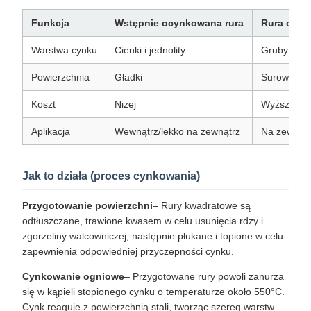
Funkcja
Wstępnie ocynkowana rura
Rura ocy
Warstwa cynku
Cienki i jednolity
Gruby
Powierzchnia
Gładki
Surowy
Koszt
Niżej
Wyższy
Aplikacja
Wewnątrz/lekko na zewnątrz
Na zewnątrz
Jak to działa (proces cynkowania)
Przygotowanie powierzchni
– Rury kwadratowe są
odtłuszczane, trawione kwasem w celu usunięcia rdzy i
zgorzeliny walcowniczej, następnie płukane i topione w celu
zapewnienia odpowiedniej przyczepności cynku.
Cynkowanie ogniowe
– Przygotowane rury powoli zanurza
się w kąpieli stopionego cynku o temperaturze około 550°C.
Cynk reaguje z powierzchnią stali, tworząc szereg warstw