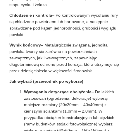
stopu cynku i żelaza.
Chłodzenie i kontrola
– Po kontrolowanym wycofaniu rury
są chłodzone powietrzem lub hartowane, a następnie
sprawdzane pod kątem jednorodności, grubości i wyglądu
powłoki.
Wynik końcowy
– Metalurgicznie związana, jednolita
powłoka tworzy się zarówno na powierzchniach
zewnętrznych, jak i wewnętrznych, zapewniając
długoterminową ochronę przed korozją, która utrzymuje się
przez dziesięciolecia w większości środowisk.
Jak wybrać (przewodnik po wyborze)
Wymagania dotyczące obciążenia
– Do lekkich
zastosowań (ogrodzenia, dekoracje) wybieraj
mniejsze rozmiary (20x20mm – 40x40mm) z
cieńszymi ściankami (1,0mm – 2,0mm). W
przypadku obciążeń konstrukcyjnych lub ciężkich
(ramy budynków, stojaki fotowoltaiczne) wybierz
większe rozmiary (60x60mm – 150x150mm) z