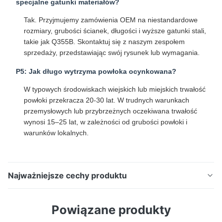
specjalne gatunki materiałów?
Tak. Przyjmujemy zamówienia OEM na niestandardowe
rozmiary, grubości ścianek, długości i wyższe gatunki stali,
takie jak Q355B. Skontaktuj się z naszym zespołem
sprzedaży, przedstawiając swój rysunek lub wymagania.
P5: Jak długo wytrzyma powłoka ocynkowana?
W typowych środowiskach wiejskich lub miejskich trwałość
powłoki przekracza 20-30 lat. W trudnych warunkach
przemysłowych lub przybrzeżnych oczekiwana trwałość
wynosi 15–25 lat, w zależności od grubości powłoki i
warunków lokalnych.
Najważniejsze cechy produktu
Rura kwadratowa ocynkowana ogniowo 20x20mm-
Powiązane produkty
200x200mm do budowy i ogrodzeń Opis produktu
Nasze kwadratowe rury stalowe ocynkowane