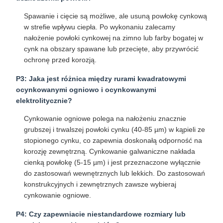
Spawanie i cięcie są możliwe, ale usuną powłokę cynkową
w strefie wpływu ciepła. Po wykonaniu zalecamy
nałożenie powłoki cynkowej na zimno lub farby bogatej w
cynk na obszary spawane lub przecięte, aby przywrócić
ochronę przed korozją.
P3: Jaka jest różnica między rurami kwadratowymi
ocynkowanymi ogniowo i ocynkowanymi
elektrolitycznie?
Cynkowanie ogniowe polega na nałożeniu znacznie
grubszej i trwalszej powłoki cynku (40-85 µm) w kąpieli ze
stopionego cynku, co zapewnia doskonałą odporność na
korozję zewnętrzną. Cynkowanie galwaniczne nakłada
cienką powłokę (5-15 µm) i jest przeznaczone wyłącznie
do zastosowań wewnętrznych lub lekkich. Do zastosowań
konstrukcyjnych i zewnętrznych zawsze wybieraj
cynkowanie ogniowe.
P4: Czy zapewniacie niestandardowe rozmiary lub