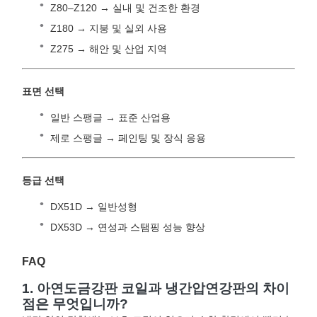
Z80–Z120 → 실내 및 건조한 환경
Z180 → 지붕 및 실외 사용
Z275 → 해안 및 산업 지역
표면 선택
일반 스팽글 → 표준 산업용
제로 스팽글 → 페인팅 및 장식 응용
등급 선택
DX51D → 일반성형
DX53D → 연성과 스탬핑 성능 향상
FAQ
1. 아연도금강판 코일과 냉간압연강판의 차이
점은 무엇입니까?