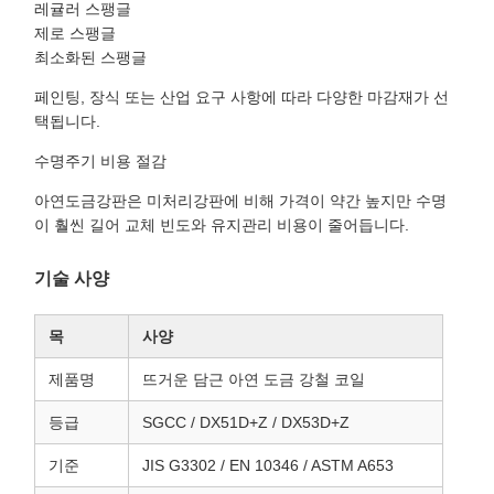
레귤러 스팽글
제로 스팽글
최소화된 스팽글
페인팅, 장식 또는 산업 요구 사항에 따라 다양한 마감재가 선
택됩니다.
수명주기 비용 절감
아연도금강판은 미처리강판에 비해 가격이 약간 높지만 수명
이 훨씬 길어 교체 빈도와 유지관리 비용이 줄어듭니다.
기술 사양
목
사양
제품명
뜨거운 담근 아연 도금 강철 코일
등급
SGCC / DX51D+Z / DX53D+Z
기준
JIS G3302 / EN 10346 / ASTM A653