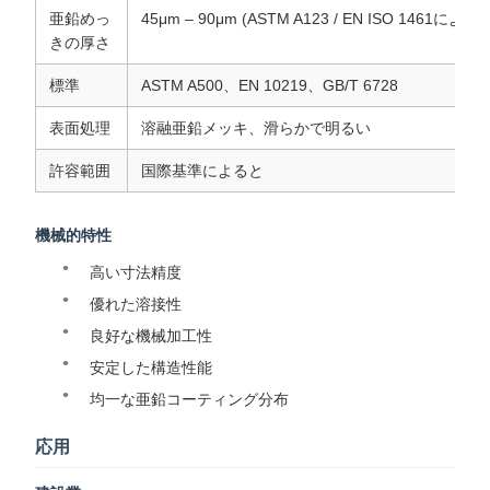
亜鉛めっ
45μm – 90μm (ASTM A123 / EN ISO 1461による)
きの厚さ
標準
ASTM A500、EN 10219、GB/T 6728
表面処理
溶融亜鉛メッキ、滑らかで明るい
許容範囲
国際基準によると
機械的特性
高い寸法精度
優れた溶接性
良好な機械加工性
安定した構造性能
均一な亜鉛コーティング分布
応用