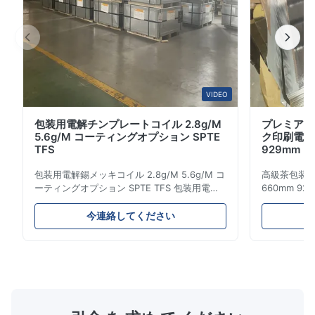
性と溶接性により、標準用途とカスタマイズ用途の両方に
適しています。 商業建設、太陽光発電システム、農業施
設、産業用フレームワークのい...
VIDEO
包装用電解チンプレートコイル 2.8g/M
プレミアム
5.6g/M コーティングオプション SPTE
ク印刷電解
TFS
929mm
包装用電解錫メッキコイル 2.8g/M 5.6g/M コ
高級茶包装用
ーティングオプション SPTE TFS 包装用電解
660mm 9
錫メッキコイル - 2.8/2.8 & 5.6/5.6g/m コー
ク・チン・プレ
ティングオプション SPTE TFS 電解錫メッキ
リケーショ
今連絡してください
（ETP）は、安全で長持ちする金属包装を作成
に設計され
するための業界標準です。この素材は、冷間圧
ーションです
延鋼基材に純錫層を電解メッキしたもので、堅
えています..3
牢で適応性の高い優れたバリアを形成します。
者に様々な
製品の完全性を維持することが重要な用途に特
的なソリュー
化して設計されており、優れたシーリング能力
T5-CA 
と保存特性を提供します。酸素、湿気、光、外
度特性を保証し