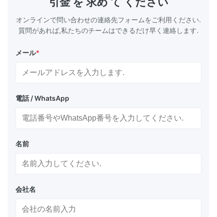
引金 を 求め て ください
部汚染物質を効果的に遮断することで、敏感な
のチンコーテ
内容物の鮮度、風味、安全性を確保します。...
は,優れた溶
オンラインで問い合わせの連絡先フォームをご利用ください.
食...
質問があれば,私たちのチームはできるだけ早く連絡します.
メール
*
電話 / WhatsApp
名前
会社名