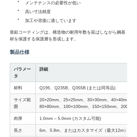
メンテナンスの必要性が低い
高い寸法精度
加工や溶接に適しています
亜鉛コーティングは、構造物の耐用年数を延ばしながら鋼基
材を保護する保護層を形成します。
製品仕様
パラメー
詳細
タ
材料
Q195、Q235B、Q355B (または同等品)
サイズ範
20×20mm、25×25mm、30×30mm、40×40mm、
囲
80×80mm、100×100mm、150×150mm、200×20
肉厚
1.0mm – 5.0mm (カスタム可能)
長さ
6m、5.8m、またはカスタマイズ（最大12m）