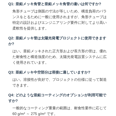
Q1: 亜鉛メッキ角管と亜鉛メッキ角管の違いは何ですか?
角形チューブは側面の寸法が等しいため、構造負荷のバラ
ンスをとるために一般に使用されますが、角形チューブは
特定の設計およびエンジニアリング要件に対してより高い
柔軟性を提供します。
Q2: 亜鉛メッキ管は太陽光発電プロジェクトに使用できます
か?
はい。亜鉛メッキされた正方形および長方形の管は、優れ
た耐食性と構造強度のため、太陽光発電設置システムに広
く使用されています。
Q3: 亜鉛メッキ中空部分は溶接に適していますか?
はい。溶接性が良好で、プロジェクトの仕様に従って製造
できます。
Q4: どのような亜鉛コーティングのオプションが利用可能で
すか?
一般的なコーティング重量の範囲は、耐食性要件に応じて
60 g/m² ～ 275 g/m² です。