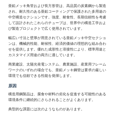
亜鉛メッキ角管および長方形管は、高品質の炭素鋼から製造
され、耐久性のある亜鉛コーティングで保護された多用途の
中空構造セクションです。強度、耐食性、長期信頼性を考慮
して設計されたこれらのチューブは、世界中の構造工学およ
び製造プロジェクトで広く使用されています。
幅広い寸法と壁厚が用意されている亜鉛メッキ中空セクショ
ンは、機械的性能、耐候性、経済的価値の理想的な組み合わ
せを提供します。優れた成形性と溶接性により、標準用途と
カスタマイズ用途の両方に適しています。
商業建設、太陽光発電システム、農業施設、産業用フレーム
ワークのいずれの場合でも、亜鉛メッキ鋼管は要求の厳しい
環境でも信頼できる性能を発揮します。
原因
構造用鋼製品は、腐食や材料の劣化を促進する可能性のある
環境条件に継続的にさらされることがよくあります。
典型的な課題には次のようなものがあります。