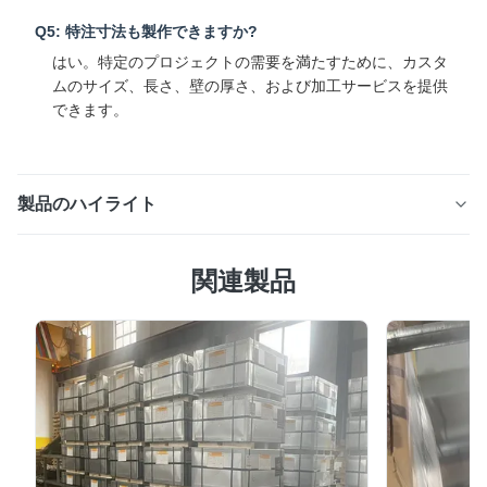
Q5: 特注寸法も製作できますか?
はい。特定のプロジェクトの需要を満たすために、カスタ
ムのサイズ、長さ、壁の厚さ、および加工サービスを提供
できます。
製品のハイライト
屋外サポートシステム用の頑丈な亜鉛メッキ正方形および
関連製品
長方形鋼管 製品説明 亜鉛メッキ角管および長方形管は、
高品質の炭素鋼から製造され、耐久性のある亜鉛コーティ
ングで保護された多用途の中空構造セクションです。強
度、耐食性、長期信頼性を考慮して設計されたこれらのチ
ューブは、世界中の構造工学および製造プロジェクトで広
く使用されています。 幅広い寸法と壁厚が用意されてい
る亜鉛メッキ中空セクションは、機械的性能、耐候性、経
済的価値の理想的な組み合わせを提供します。優れた成形