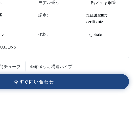
at
モデル番号:
亜鉛メッキ鋼管
国
認定:
manufacture
certificate
トン
価格:
negotiate
000TONS
筒チューブ
亜鉛メッキ構造パイプ
今
す
ぐ
問
い
合
わ
せ