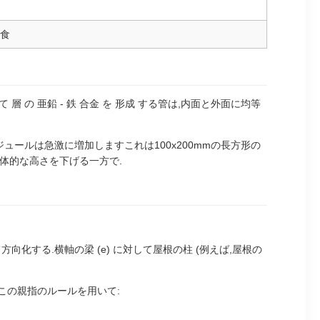
腐食
て 層 の 亜鉛 - 鉄 合金 を 形成 する管は,内面と外面に均等
ュールは急激に増加しますこれは100x200mmの長方形の
体的な高さを下げる一方で.
する.横軸の梁 (e) に対して屋根の柱 (例えば,屋根の
.この親指のルールを用いて: