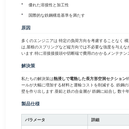
優れた溶接性と加工性
国際的な鉄鋼構造基準を満たす
原因
多くのエンジニアは 特定の負荷方向を考慮することなく 
は,屋根のスプリングなど縦方向では不必要な強度を与えなが
います.特に溶接接接頭や切断端で費用のかかるメンテナンス
解決策
私たちの解決策は
熱浸しで電熱した長方形空洞セクション
ールが大幅に増加する材料と運輸コストを削減する. 鉄鋼の
壁を作り出します.亜鉛と鉄の合金層が 鉄鋼に結合し 数十
製品仕様
パラメータ
詳細