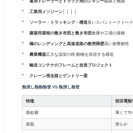
重用トレーラーとトラック用のシャシー
線路と横線
工業用メソジーン
│ │ │ │
ソーラー・トラッキング・構造
長いスパントークトー
建築用屋根の敷き布団と敷き布団
倉庫や工場の屋根
橋のレンディングと高速道路の衝突障壁
高い衝撃耐性
農業機器
広大な温室の枠,動物を収容する構造
輸送コンテナのフレームと改造プロジェクト
クレーン滑走路とゲントリー梁
熱浸し熱熱熱管 VS 熱浸し熱管
特徴
前回電熱
亜鉛層
薄くて均
表面
滑らか