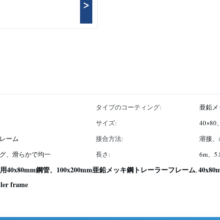
>
タイプのコーティング:
亜鉛メ
サイズ:
40×80
レーム
接合方法:
溶接、
グ、滑らかで均一
長さ:
6m、
0x80mm鋼管、100x200mm亜鉛メッキ鋼トレーラーフレーム
40x80m
,
iler frame