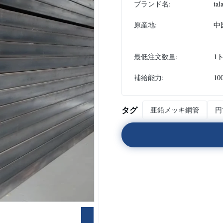
ブランド名:
tal
原産地:
中
最低注文数量:
1
補給能力:
10
タグ
亜鉛メッキ鋼管
円