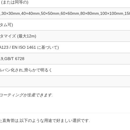
5B (または同等の)
,30×30mm,40×40mm,50×50mm,60×60mm,80×80mm,100×100mm,1
スタム可)
スタマイズ (最大12m)
A123 / EN ISO 1461 に基づいて)
9,GB/T 6728
ルバン化され,滑らかで明るく
鉛コーティングが生産できます.
た直角管は,以下のような用途で好ましい選択です.