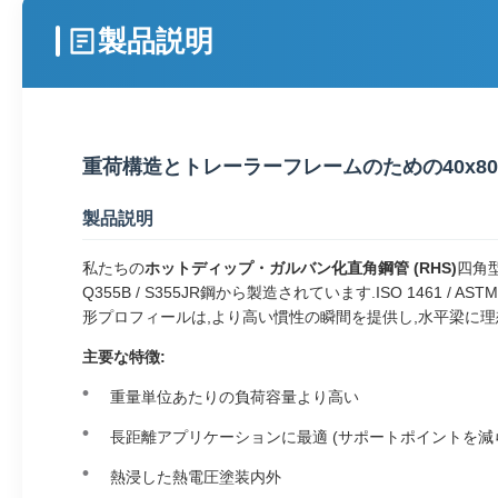
製品説明
重荷構造とトレーラーフレームのための40x80
製品説明
私たちの
ホットディップ・ガルバン化直角鋼管 (RHS)
四角
Q355B / S355JR鋼から製造されています.ISO 14
形プロフィールは,より高い慣性の瞬間を提供し,水平梁に理想的で
主要な特徴:
重量単位あたりの負荷容量より高い
長距離アプリケーションに最適 (サポートポイントを減
熱浸した熱電圧塗装内外