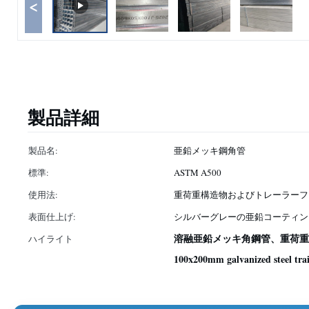
<
製品詳細
製品名:
亜鉛メッキ鋼角管
標準:
ASTM A500
使用法:
重荷重構造物およびトレーラーフ
表面仕上げ:
シルバーグレーの亜鉛コーティン
溶融亜鉛メッキ角鋼管、重荷重用4
ハイライト
100x200mm galvanized steel tra