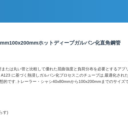
mm100x200mmホットディープガルバン化直角鋼管
型または丸い管と比較して優れた屈曲強度と負荷分布を必要とするアプリケ
61 / ASTM A123 に基づく熱浸しガルバン化プロセスこのチューブは,
す.トレーラー・シャシ40x80mmから100x200mmまでのサイズで,
らす)