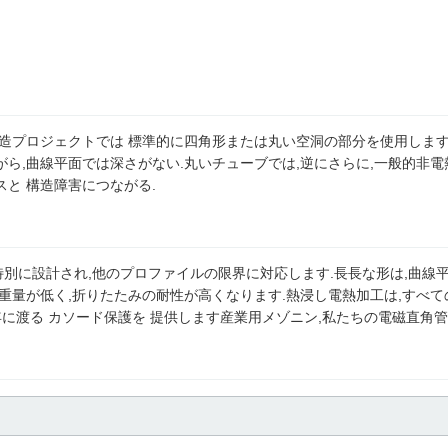
構造プロジェクトでは 標準的に四角形または丸い空洞の部分を使用しま
ら,曲線平面では深さがない.丸いチューブでは,逆にさらに,一般的非
と 構造障害につながる.
特別に設計され,他のプロファイルの限界に対応します.長長な形は,曲線
重量が低く,折りたたみの耐性が高くなります.熱浸し電熱加工は,すべて
年に渡る カソード保護を 提供します産業用メゾニン,私たちの電磁直角