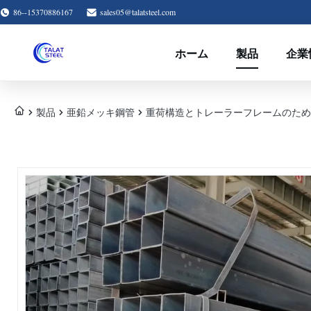
86--15370886167
sales05@talatsteel.com
ホーム
製品
企業
製品
亜鉛メッキ鋼管
重荷構造とトレーラーフレームのための4