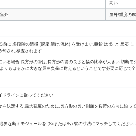
高い
明室外
屋外/重度の
前に,多段階の清掃 (脱脂,漬け,流体) を受けます.亜鉛 は 鉄 と 反応 し 
却され,検査されます.
いている場合,長方形の管は,長方形の管の長さと幅の比率が大きい.切断モジ
ーブよりもはるかに大きな屈曲負荷に耐えるということです必要に応じて全
イドラインに従ってください.
決定する.最大強度のために,長方形の長い側面を負荷の方向に沿って方向化
要な断面モジュールを (SxまたはSy) 管の寸法にマッチしてください