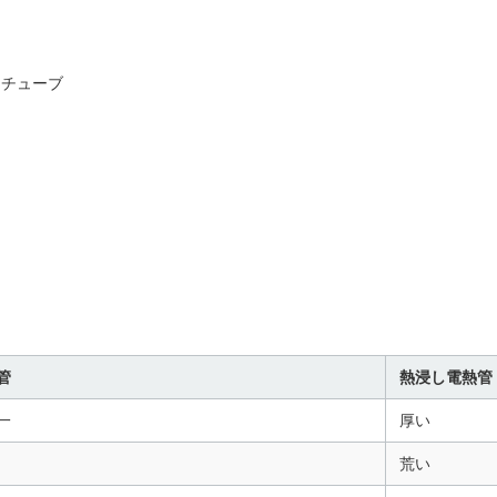
クチューブ
管
熱浸し電熱管
一
厚い
荒い