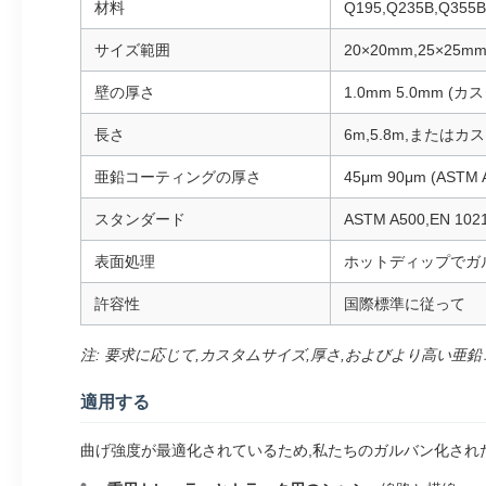
材料
Q195,Q235B,Q35
サイズ範囲
20×20mm,25×25mm
壁の厚さ
1.0mm 5.0mm (カ
長さ
6m,5.8m,またはカ
亜鉛コーティングの厚さ
45μm 90μm (ASTM 
スタンダード
ASTM A500,EN 1021
表面処理
ホットディップでガ
許容性
国際標準に従って
注: 要求に応じて,カスタムサイズ,厚さ,およびより高い亜
適用する
曲げ強度が最適化されているため,私たちのガルバン化され