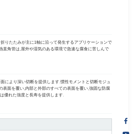
す折りたたみが主に1軸に沿って発生するアプリケーションで
電熱直角管は,屋外や湿気のある環境で急速な腐食に苦しんで
平面により深い切断を提供します.慣性モメントと切断モジュ
の表面を覆い,内部と外部のすべての表面を覆い,強固な防腐
管は優れた強度と長寿を提供します.