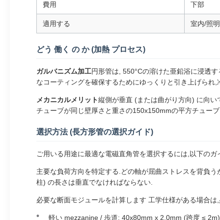
費用
下部
適用する
室内/照
どう 働く の か (加熱 プロセス)
ガルバニズム加工
円形管は, 550°Cの溶けた亜鉛浴に浸透する
なコーティングを確保するためにゆっくりと引き上げられ,冷
メカニカルメリット
縦側が垂直 (または曲がり方向) に向
チューブが同じ壁厚さと重さの150x150mmの平方チュ
選択方法 (長方形管の選択ガイド)
ご用いる用途に最適な電磁直角管を選択するには,以下のガ
主要な負荷方向を特定する.どの軸が屈曲ストレスを背負うかを
柱) の長さは垂直でなければならない.
必要な断面モジュールを計算します 工学仕様がある場合は,必
軽い mezzanine / 歩道: 40x80mm x 2.0mm (跨度 ≤ 2m)