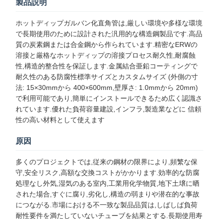
製品説明
ホットディップガルバン化直角管は,厳しい環境や多様な環境
で長期使用のために設計された汎用的な構造鋼製品です.高品
質の炭素鋼または合金鋼から作られています.精密なERWの
溶接と厳格なホットディップの溶接プロセス耐久性,耐腐蝕
性,構造的整合性を保証します.金属結合亜鉛コーティングで
耐久性のある防腐性標準サイズとカスタムサイズ (外側の寸
法: 15×30mmから 400×600mm,壁厚さ: 1.0mmから 20mm)
で利用可能であり,簡単にインストールできるため広く認識さ
れています.優れた負荷容量建設,インフラ,製造業などに 信頼
性の高い材料として使えます
原因
多くのプロジェクトでは,従来の鋼材の限界により,頻繁な保
守,安全リスク,高額な交換コストがかかります.効率的な防腐
処理なし外気,湿気のある室内,工業用化学物質,地下土壌に晒
された場合,すぐに腐り,劣化し,構造の弱まりや潜在的な事故
につながる.市場における不一致な製品品質は,しばしば負荷
耐性要件を満たしていないチューブを結果とする.長期使用寿