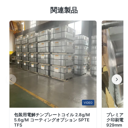
亜鉛で覆われた長方形の鋼管 - 高腐食耐性,工業および建
関連製品
設のためのカスタムサイズ 製品説明 ホットディップガル
バン化直角管は,厳しい環境や多様な環境で長期使用のた
めに設計された汎用的な構造鋼製品です.高品質の炭素鋼
または合金鋼から作られています.精密なERWの溶接と厳
格なホットディップの溶接プロセス耐久性,耐腐蝕性,構造
的整合性を保証します.金属結合亜鉛コーティングで耐久
性のある防腐性標準サイズとカスタムサイズ (外側の寸法:
15×30mmから 400×600mm,壁厚さ: 1.0mmから 20mm)
で利用可能であり,簡単にインストールできるため広く認
識されています.優れた負荷容量建設,イ...
VIDEO
包装用電解チンプレートコイル 2.8g/M
プレミアム
5.6g/M コーティングオプション SPTE
ク印刷電解
TFS
929mm