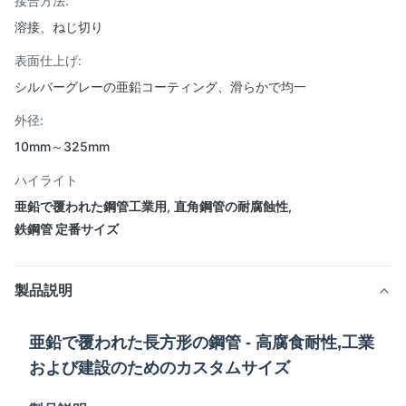
接合方法:
溶接、ねじ切り
表面仕上げ:
シルバーグレーの亜鉛コーティング、滑らかで均一
外径:
10mm～325mm
ハイライト
亜鉛で覆われた鋼管工業用
,
直角鋼管の耐腐蝕性
,
鉄鋼管 定番サイズ
製品説明
亜鉛で覆われた長方形の鋼管 - 高腐食耐性,工業
および建設のためのカスタムサイズ