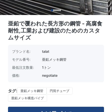
亜鉛で覆われた長方形の鋼管 - 高腐食
耐性,工業および建設のためのカスタ
ムサイズ
ブランド名:
talat
モデル番号:
亜鉛メッキ鋼管
最低注文数量:
1トン
価格:
negotiate
タグ:
亜鉛メッキ鋼管
円筒チューブ
亜鉛メッキ構造パイプ