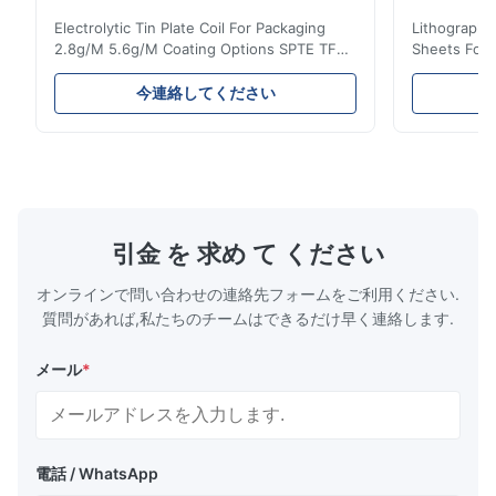
Electrolytic Tin Plate Coil For Packaging
Lithographic
2.8g/M 5.6g/M Coating Options SPTE TFS
Sheets For
Electrolytic Tin Plate Coil for Packaging -
929mm Produ
2.8/2.8 & 5.6/5.6g/m Coating Options SPTE
Plate (ETP)
今連絡してください
TFS Electrolytic Tin Plate (ETP) represents
packaging s
the industry standard for creating secure,
corrosion re
long-lasting metal packaging. This material
demanding a
consists of a cold-rolled steel substrate
tinplate she
electrolytically coated with a pure tin layer,
options of
forming an exceptional barrier that is both
providing m
robust and adaptable. Engineered
solutions fo
引金 を 求め て ください
specifically for
requiremen
temper
オンラインで問い合わせの連絡先フォームをご利用ください.
質問があれば,私たちのチームはできるだけ早く連絡します.
メール
*
電話 / WhatsApp