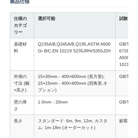
製品仕様
仕様の
選択可能
試験基準
カテゴ
リー
基礎材
Q235A/B,Q345A/B,Q195,ASTM A500
GB/T
料
Gr B/C,EN 10219 S235JRH/S355J2H
6728,AS
A500,EN
10219
外側の
15×30mm - 400×600mm (長方形);
GB/T 30
寸法 (幅
15×15mm - 400×400mm (四角形,オ
×高さ)
プション)
壁の厚
1.0mm - 20mm
GB/T 67
さ
長さ
スタンダード: 6m, 9m, 12m; カスタ
顧客の要
ム: 1m-18m (オーダーカット)