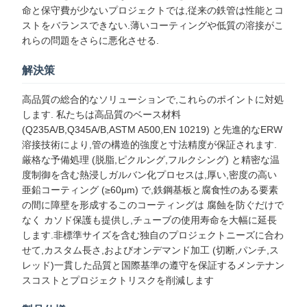
命と保守費が少ないプロジェクトでは,従来の鉄管は性能とコ
ストをバランスできない.薄いコーティングや低質の溶接がこ
れらの問題をさらに悪化させる.
解決策
高品質の総合的なソリューションで,これらのポイントに対処
します. 私たちは高品質のベース材料
(Q235A/B,Q345A/B,ASTM A500,EN 10219) と先進的なERW
溶接技術により,管の構造的強度と寸法精度が保証されます.
厳格な予備処理 (脱脂,ピクルング,フルクシング) と精密な温
度制御を含む熱浸しガルバン化プロセスは,厚い,密度の高い
亜鉛コーティング (≥60μm) で,鉄鋼基板と腐食性のある要素
の間に障壁を形成するこのコーティングは 腐蝕を防ぐだけで
なく カソド保護も提供し,チューブの使用寿命を大幅に延長
します.非標準サイズを含む独自のプロジェクトニーズに合わ
せて,カスタム長さ,およびオンデマンド加工 (切断,パンチ,ス
レッド)一貫した品質と国際基準の遵守を保証するメンテナン
スコストとプロジェクトリスクを削減します