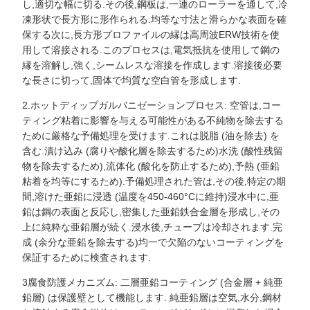
し,適切な幅に切る.その後,鋼板は,一連のローラーを通して,冷
凍形状で長方形に形作られる.均等な寸法と滑らかな表面を確
保する次に,長方形プロファイルの縁は高周波ERW技術を使
用して溶接される.このプロセスは,電気抵抗を使用して鋼の
縁を溶解し,強く,シームレスな溶接を作成します.溶接後必要
な長さに切って,固体で均質な空白管を形成します.
2.ホットディップガルバニゼーションプロセス: 空管は,コー
ティング粘着に影響を与える可能性がある不純物を除去する
ために厳格な予備処理を受けます.これは脱脂 (油を除去) を
含む.漬け込み (腐りや酸化層を除去するため)水洗 (酸性残留
物を除去するため),流体化 (酸化を防止するため),予熱 (亜鉛
粘着を均等にするため).予備処理された管は,その後,特定の期
間,溶けた亜鉛に浸透 (温度を450-460°Cに維持)浸水中に,亜
鉛は鋼の表面と反応し,密集した亜鉛鉄合金層を形成し,その
上に純粋な亜鉛層が続く.浸水後,チューブは冷却されます.完
成 (余分な亜鉛を除去する)均一で欠陥のないコーティングを
保証するために検査されます.
3腐食防護メカニズム: 二層亜鉛コーティング (合金層 + 純亜
鉛層) は保護壁として機能します. 純亜鉛層は空気,水分,鋼材