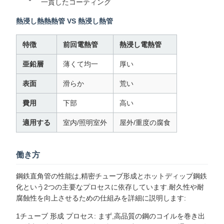
一貫したコーティング
熱浸し熱熱熱管 VS 熱浸し熱管
特徴
前回電熱管
熱浸し電熱管
亜鉛層
薄くて均一
厚い
表面
滑らか
荒い
費用
下部
高い
適用する
室内/照明室外
屋外/重度の腐食
働き方
鋼鉄直角管の性能は,精密チューブ形成とホットディップ鋼鉄
化という2つの主要なプロセスに依存しています.耐久性や耐
腐蝕性を向上させるための仕組みを詳細に説明します:
1チューブ 形成 プロセス: まず,高品質の鋼のコイルを巻き出