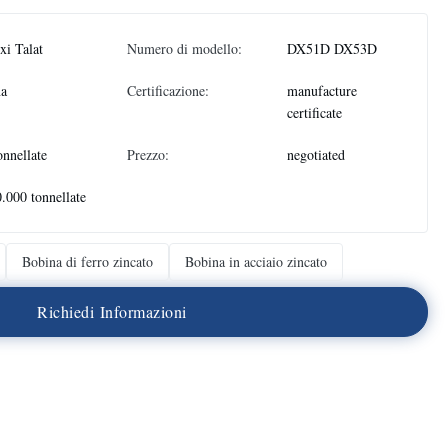
i Talat
Numero di modello:
DX51D DX53D
na
Certificazione:
manufacture
certificate
onnellate
Prezzo:
negotiated
.000 tonnellate
Bobina di ferro zincato
Bobina in acciaio zincato
R
i
c
h
i
e
d
i
I
n
f
o
r
m
a
z
i
o
n
i