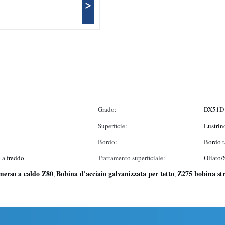
>
Grado:
DX51D+
Superficie:
Lustrin
Bordo:
Bordo t
 a freddo
Trattamento superficiale:
Oliato/
mmerso a caldo Z80
Bobina d'acciaio galvanizzata per tetto
Z275 bobina str
,
,