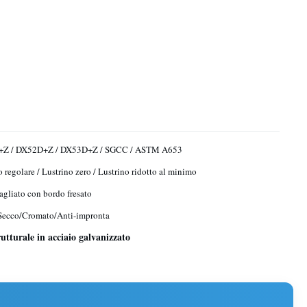
Z / DX52D+Z / DX53D+Z / SGCC / ASTM A653
o regolare / Lustrino zero / Lustrino ridotto al minimo
agliato con bordo fresato
Secco/Cromato/Anti-impronta
utturale in acciaio galvanizzato