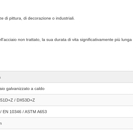
 di pittura, di decorazione o industriali.
'acciaio non trattato, la sua durata di vita significativamente più lunga
à
iaio galvanizzato a caldo
X51D+Z / DX53D+Z
 / EN 10346 / ASTM A653
m