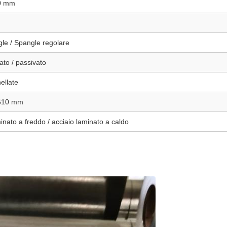
0 mm
le / Spangle regolare
ato / passivato
ellate
610 mm
inato a freddo / acciaio laminato a caldo