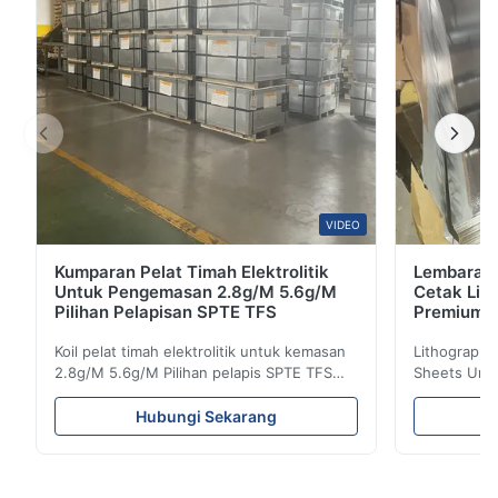
VIDEO
Kumparan Pelat Timah Elektrolitik
Lembaran P
Untuk Pengemasan 2.8g/M 5.6g/M
Cetak Lit
Pilihan Pelapisan SPTE TFS
Premium
Koil pelat timah elektrolitik untuk kemasan
Lithographic
2.8g/M 5.6g/M Pilihan pelapis SPTE TFS
Sheets Unt
Koil pelat timah elektrolitik untuk kemasan -
660mm 929mm
2,8/2,8 & 5,6/5,6 g/m Opsi pelapis SPTE
Tin Plate (
Hubungi Sekarang
TFS Elektrolitik Tin Plate (ETP) merupakan
premium ya
standar industri untuk menciptakan
korosi yang
pengemasan logam yang aman dan tahan
aplikasi ya