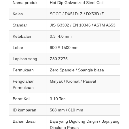
Nama produk
Hot Dip Galvanized Steel Coil
Kelas
SGCC / DX51D+Z / DX53D+Z
Standar
JIS G3302 / EN 10346 / ASTM A653
Ketebalan
0.3 ️ 4,0 mm
Lebar
900 ¥ 1500 mm
Lapisan seng
Z80 Z275
Permukaan
Zero Spangle / Spangle biasa
Pengolahan
Minyak / Kromat / Pasivat
Permukaan
Berat Koil
3 10 Ton
ID kumparan
508 mm / 610 mm
Bahan dasar
Baja yang Digulung Dingin / Baja yang
Digulung Panas