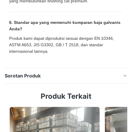
yang membutuhkan finishing cat premium.
6. Standar apa yang memenuhi kumparan baja galvanis
Anda?
Produk kami dapat diproduksi sesuai dengan EN 10346,
ASTM A653, JIS G3302, GB / T 2518, dan standar
internasional lainnya.
Sorotan Produk
Spangle Besar Hot Dip Galvanized Steel Coil Z120
Produk Terkait
Z180 Z275 untuk atap, saluran & manufaktur industri
Ringkasan Produk Large Spangle Hot Dip Galvanized
Steel Coil diproduksi melalui proses galvanisasi panas
terus menerus,di mana pita baja dilapisi dengan seng
cair dan didinginkan dalam kondisi ...