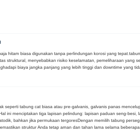
l
baja hitam biasa digunakan tanpa perlindungan korosi yang tepat.tabung
s struktural, menyebabkan risiko keselamatan, pemeliharaan yang ser
ghadapi biaya jangka panjang yang lebih tinggi dan downtime yang tid
dak seperti tabung cat biasa atau pre-galvanis, galvanis panas mencelu
 ini menciptakan tiga lapisan pelindung: lapisan paduan seng-besi, la
todik, bahkan jika permukaan tergoresDengan memilih tabung perseg
 memastikan struktur Anda tetap aman dan tahan lama selama beberap