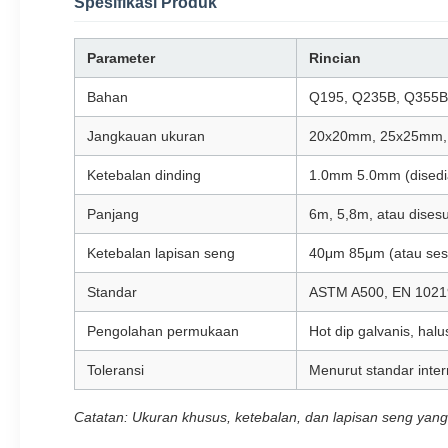
Spesifikasi Produk
Parameter
Rincian
Bahan
Q195, Q235B, Q355B 
Jangkauan ukuran
20x20mm, 25x25mm,
Ketebalan dinding
1.0mm 5.0mm (disedi
Panjang
6m, 5,8m, atau dises
Ketebalan lapisan seng
40μm 85μm (atau ses
Standar
ASTM A500, EN 1021
Pengolahan permukaan
Hot dip galvanis, hal
Toleransi
Menurut standar inter
Catatan: Ukuran khusus, ketebalan, dan lapisan seng yang 