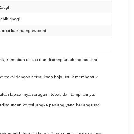
Rough
ebih tinggi
orosi luar ruangan/berat
ik, kemudian dibilas dan disaring untuk memastikan
g bereaksi dengan permukaan baja untuk membentuk
 apakah lapisannya seragam, tebal, dan tampilannya.
perlindungan korosi jangka panjang yang berlangsung
ng yang lebih tipis (1,0mm 2,0mm).memilih ukuran yang