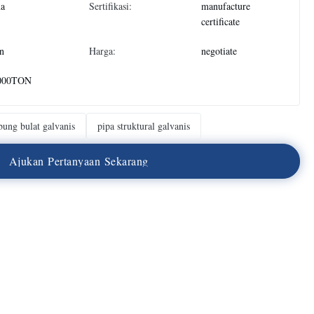
na
Sertifikasi:
manufacture
certificate
n
Harga:
negotiate
000TON
bung bulat galvanis
pipa struktural galvanis
A
j
u
k
a
n
P
e
r
t
a
n
y
a
a
n
S
e
k
a
r
a
n
g