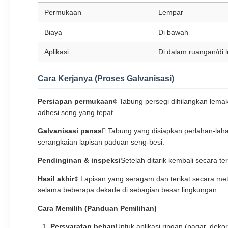
Permukaan
Lempar
Biaya
Di bawah
Aplikasi
Di dalam ruangan/di 
Cara Kerjanya (Proses Galvanisasi)
Persiapan permukaan
¢ Tabung persegi dihilangkan lema
adhesi seng yang tepat.
Galvanisasi panas
 Tabung yang disiapkan perlahan-lah
serangkaian lapisan paduan seng-besi.
Pendinginan & inspeksi
Setelah ditarik kembali secara te
Hasil akhir
¢ Lapisan yang seragam dan terikat secara met
selama beberapa dekade di sebagian besar lingkungan.
Cara Memilih (Panduan Pemilihan)
Persyaratan beban
Untuk aplikasi ringan (pagar, dek