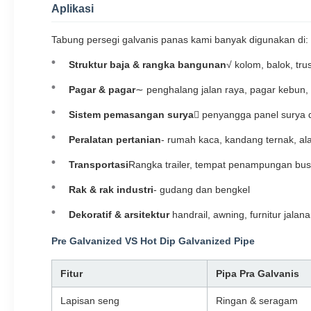
Aplikasi
Tabung persegi galvanis panas kami banyak digunakan di:
Struktur baja & rangka bangunan
√ kolom, balok, tru
Pagar & pagar
∼ penghalang jalan raya, pagar kebun,
Sistem pemasangan surya
 penyangga panel surya d
Peralatan pertanian
- rumah kaca, kandang ternak, alat
Transportasi
Rangka trailer, tempat penampungan bus
Rak & rak industri
- gudang dan bengkel
Dekoratif & arsitektur
️ handrail, awning, furnitur jalan
Pre Galvanized VS Hot Dip Galvanized Pipe
Fitur
Pipa Pra Galvanis
Lapisan seng
Ringan & seragam