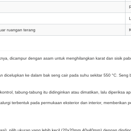
L
luar ruangan terang
K
knya, dicampur dengan asam untuk menghilangkan karat dan sisik pabr
an dicelupkan ke dalam bak seng cair pada suhu sekitar 550 °C. Sen
rkontrol, tabung-tabung itu didinginkan atau dimatikan, lalu diperiksa
alurgi terbentuk pada permukaan eksterior dan interior, memberikan 
orasi), pilih ukuran yang lebih kecil (20x20mm 40x40mm) dengan dindi