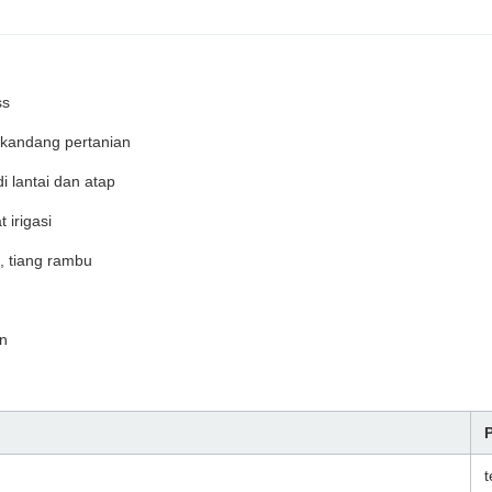
ss
 kandang pertanian
i lantai dan atap
 irigasi
, tiang rambu
an
t