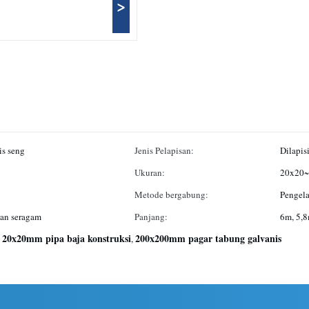
>
is seng
Jenis Pelapisan:
Dilapis
Ukuran:
20x20
Metode bergabung:
Pengel
dan seragam
Panjang:
6m, 5,8
20x20mm pipa baja konstruksi
200x200mm pagar tabung galvanis
,
,