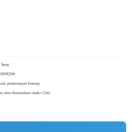
i Seng
~200X200
asan, pemasangan benang
m, atau disesuaikan (maks 12m)