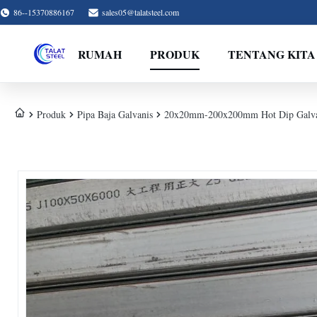
86--15370886167
sales05@talatsteel.com
RUMAH
PRODUK
TENTANG KITA
Produk
Pipa Baja Galvanis
20x20mm-200x200mm Hot Dip Galvan