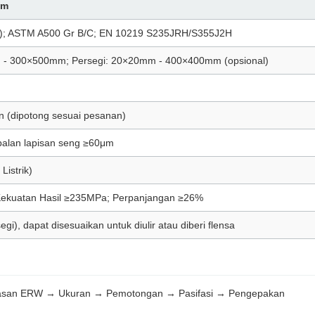
um
); ASTM A500 Gr B/C; EN 10219 S235JRH/S355J2H
 - 300×500mm; Persegi: 20×20mm - 400×400mm (opsional)
n (dipotong sesuai pesanan)
ebalan lapisan seng ≥60μm
istrik)
Kekuatan Hasil ≥235MPa; Perpanjangan ≥26%
gi), dapat disesuaikan untuk diulir atau diberi flensa
asan ERW → Ukuran → Pemotongan → Pasifasi → Pengepakan