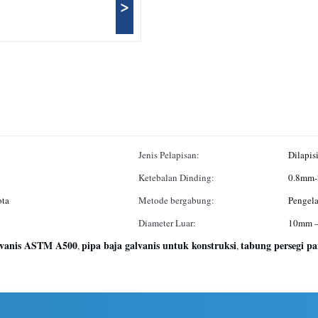
>
Jenis Pelapisan:
Dilapis
Ketebalan Dinding:
0.8mm
ota
Metode bergabung:
Pengel
Diameter Luar:
10mm 
alvanis ASTM A500
pipa baja galvanis untuk konstruksi
tabung persegi p
,
,