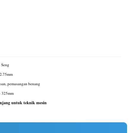
i Seng
-2.75mm
asan, pemasangan benang
– 325mm
anjang untuk teknik mesin