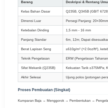
Barang
Deskripsi & Rentang Um
Kelas Bahan Dasar
Q235B, Q345B (GB/T 6728
Dimensi Luar
Persegi Panjang: 20×30mm
Ketebalan Dinding
1,5 mm - 16 mm
Panjang Standar
6m, 12m; Dapat disesuaika
Berat Lapisan Seng
≥610g/m² (≈2.0oz/ft²), ket
Teknik Pengelasan
ERW (Pengelasan Tahanan L
Sifat Mekanik (Q235B)
Kekuatan Tarik ≥375MPa; 
Akhir Selesai
Ujung polos (potongan perse
Proses Pembuatan (Singkat)
Kumparan Baja → Menggorok → Pembentukan → Pengel