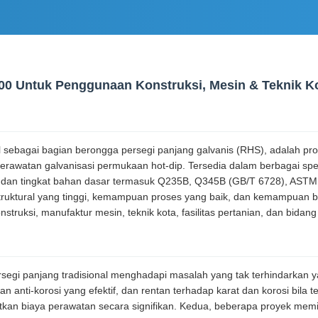
00 Untuk Penggunaan Konstruksi, Mesin & Teknik K
l sebagai bagian berongga persegi panjang galvanis (RHS), adalah produ
erawatan galvanisasi permukaan hot-dip. Tersedia dalam berbagai spe
 dan tingkat bahan dasar termasuk Q235B, Q345B (GB/T 6728), AST
 struktural yang tinggi, kemampuan proses yang baik, dan kemampuan be
truksi, manufaktur mesin, teknik kota, fasilitas pertanian, dan bidang
persegi panjang tradisional menghadapi masalah yang tak terhindarka
n anti-korosi yang efektif, dan rentan terhadap karat dan korosi bila 
biaya perawatan secara signifikan. Kedua, beberapa proyek memiliki 