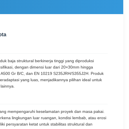
ota
k baja struktural berkinerja tinggi yang diproduksi
sifikasi, dengan dimensi luar dari 20×30mm hingga
M A500 Gr B/C, dan EN 10219 S235JRH/S355J2H. Produk
radaptasi yang luas, menjadikannya pilihan ideal untuk
 lainnya.
n yang mempengaruhi keselamatan proyek dan masa pakai.
terkena lingkungan luar ruangan, kondisi lembab, atau erosi
persyaratan ketat untuk stabilitas struktural dan