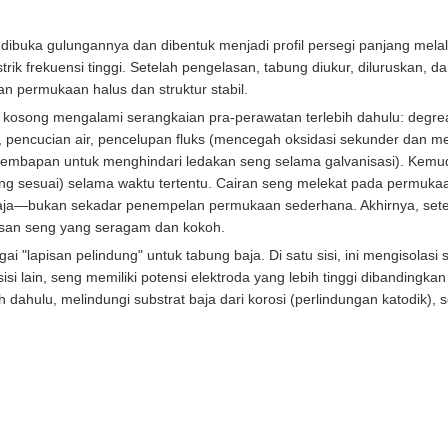
dibuka gulungannya dan dibentuk menjadi profil persegi panjang melal
ik frekuensi tinggi. Setelah pengelasan, tabung diukur, diluruskan, d
 permukaan halus dan struktur stabil.
g kosong mengalami serangkaian pra-perawatan terlebih dahulu: degr
 pencucian air, pencelupan fluks (mencegah oksidasi sekunder dan me
embapan untuk menghindari ledakan seng selama galvanisasi). Kemud
yang sesuai) selama waktu tertentu. Cairan seng melekat pada permu
baja—bukan sekadar penempelan permukaan sederhana. Akhirnya, setela
pisan seng yang seragam dan kokoh.
ai "lapisan pelindung" untuk tabung baja. Di satu sisi, ini mengisolasi
i lain, seng memiliki potensi elektroda yang lebih tinggi dibandingkan 
 dahulu, melindungi substrat baja dari korosi (perlindungan katodik),