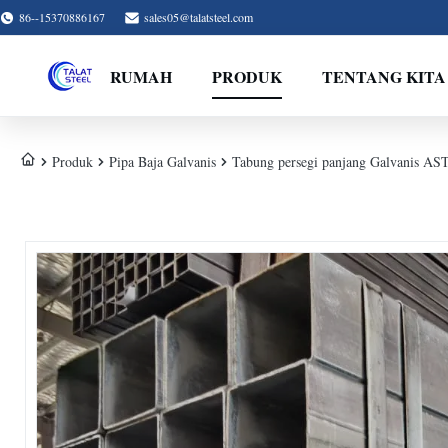
86--15370886167
sales05@talatsteel.com
RUMAH
PRODUK
TENTANG KITA
Produk
Pipa Baja Galvanis
Tabung persegi panjang Galvanis AS