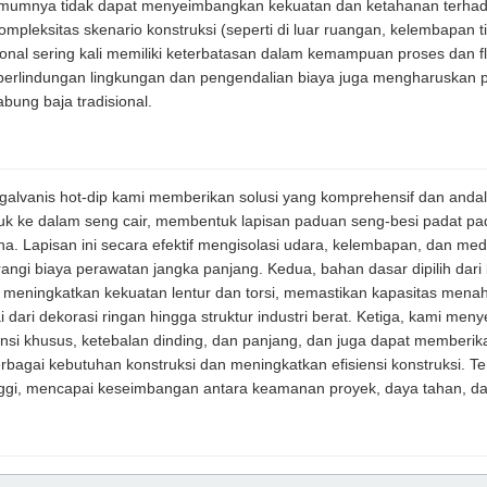
mumnya tidak dapat menyeimbangkan kekuatan dan ketahanan terhad
mpleksitas skenario konstruksi (seperti di luar ruangan, kelembapan 
onal sering kali memiliki keterbatasan dalam kemampuan proses dan flek
an perlindungan lingkungan dan pengendalian biaya juga mengharuskan
bung baja tradisional.
galvanis hot-dip kami memberikan solusi yang komprehensif dan andal
uk ke dalam seng cair, membentuk lapisan paduan seng-besi padat pa
 Lapisan ini secara efektif mengisolasi udara, kelembapan, dan medi
rangi biaya perawatan jangka panjang. Kedua, bahan dasar dipilih dari
meningkatkan kekuatan lentur dan torsi, memastikan kapasitas menahan
ri dekorasi ringan hingga struktur industri berat. Ketiga, kami meny
nsi khusus, ketebalan dinding, dan panjang, dan juga dapat member
agai kebutuhan konstruksi dan meningkatkan efisiensi konstruksi. Te
tinggi, mencapai keseimbangan antara keamanan proyek, daya tahan, d