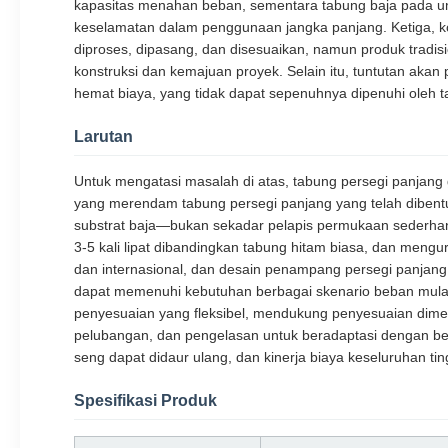
kapasitas menahan beban, sementara tabung baja pada u
keselamatan dalam penggunaan jangka panjang. Ketiga, ko
diproses, dipasang, dan disesuaikan, namun produk tradisi
konstruksi dan kemajuan proyek. Selain itu, tuntutan ak
hemat biaya, yang tidak dapat sepenuhnya dipenuhi oleh ta
Larutan
Untuk mengatasi masalah di atas, tabung persegi panjang 
yang merendam tabung persegi panjang yang telah dibent
substrat baja—bukan sekadar pelapis permukaan sederhana.
3-5 kali lipat dibandingkan tabung hitam biasa, dan mengu
dan internasional, dan desain penampang persegi panjang 
dapat memenuhi kebutuhan berbagai skenario beban mulai da
penyesuaian yang fleksibel, mendukung penyesuaian dime
pelubangan, dan pengelasan untuk beradaptasi dengan berb
seng dapat didaur ulang, dan kinerja biaya keseluruhan 
Spesifikasi Produk