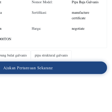
at
Nomor Model:
Pipa Baja Galvanis
na
Sertifikasi:
manufacture
certificate
n
Harga:
negotiate
000TON
bung bulat galvanis
pipa struktural galvanis
A
j
u
k
a
n
P
e
r
t
a
n
y
a
a
n
S
e
k
a
r
a
n
g