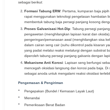
sebagai berikut:
Formasi Tabung ERW
: Pertama, kumparan baja pipih 
rapat menggunakan teknologi pengelasan hambatan listr
membentuk tabung baja persegi panjang kosong dengan
Proses Galvanisasi Hot-Dip
: Tabung persegi panjan
pengawetan (menghilangkan lapisan karat dan oksida),
pengeringan/pemanasan awal (menghilangkan sisa kel
dalam cairan seng cair (suhu dikontrol pada kisaran 
yang padat melalui reaksi metalurgi dengan substrat 
diperoleh tabung persegi panjang galvanis dengan la
Mekanisme Anti Korosi
: Lapisan seng berfungsi sebag
mencegah oksidasi langsung dan korosi pada baja. Di sis
sebagai anoda untuk mengalami reaksi oksidasi terlebih
Pengemasan & Pengiriman
Pengepakan (Bundel / Kemasan Layak Laut)
Menandai
Pemeriksaan Berat Badan