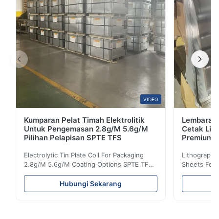
VIDEO
Kumparan Pelat Timah Elektrolitik
Lembaran P
Untuk Pengemasan 2.8g/M 5.6g/M
Cetak Lit
Pilihan Pelapisan SPTE TFS
Premium
Electrolytic Tin Plate Coil For Packaging
Lithographic
2.8g/M 5.6g/M Coating Options SPTE TFS
Sheets For
Electrolytic Tin Plate Coil for Packaging -
929mm Produ
2.8/2.8 & 5.6/5.6g/m Coating Options SPTE
Plate (ETP)
Hubungi Sekarang
TFS Electrolytic Tin Plate (ETP) represents
packaging s
the industry standard for creating secure,
corrosion re
long-lasting metal packaging. This material
demanding a