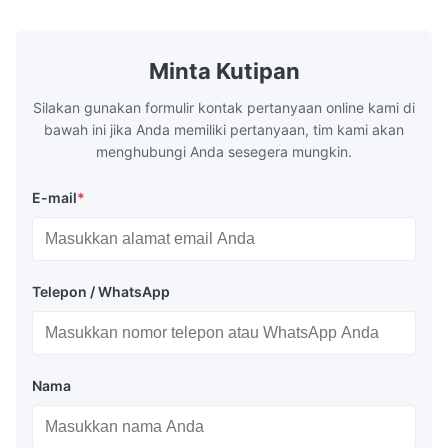
consists of a cold-rolled steel substrate
tinplate she
electrolytically coated with a pure tin layer,
options of
forming an exceptional barrier that is both
providing m
robust and adaptable. Engineered
solutions fo
Minta Kutipan
specifically for
requiremen
temper
Silakan gunakan formulir kontak pertanyaan online kami di
bawah ini jika Anda memiliki pertanyaan, tim kami akan
menghubungi Anda sesegera mungkin.
E-mail
*
Telepon / WhatsApp
Nama