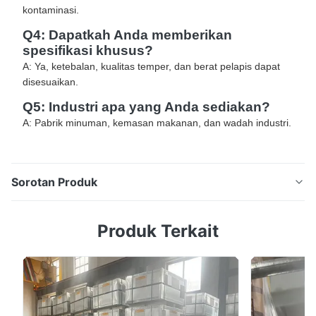
kontaminasi.
Q4: Dapatkah Anda memberikan
spesifikasi khusus?
A: Ya, ketebalan, kualitas temper, dan berat pelapis dapat
disesuaikan.
Q5: Industri apa yang Anda sediakan?
A: Pabrik minuman, kemasan makanan, dan wadah industri.
Sorotan Produk
Solusi Bahan Kaleng Minuman ETP Tinplate DR8 DR9
Produk Terkait
untuk Kaleng Bir & Minuman Ringan Ringkasan Produk
Solusi bahan kaleng minuman lengkap termasuk DR
tinplate, ETP tinplate, dan baja kemasan. Dirancang
untuk produksi kecepatan tinggi kaleng bir dan
minuman ringan. Spesifikasi khusus tersedia. Dalam ...