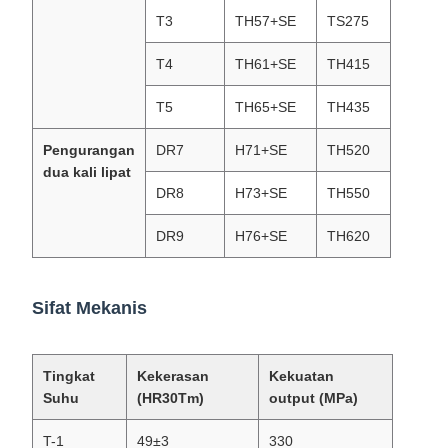
T3
TH57+SE
TS275
T3(T57
T4
TH61+SE
TH415
T4(T61
T5
TH65+SE
TH435
T5 ((T
Pengurangan
DR7
H71+SE
TH520
DR7 (T
dua kali lipat
DR8
H73+SE
TH550
DR8(T
DR9
H76+SE
TH620
DR9(T
Sifat Mekanis
Tingkat
Kekerasan
Kekuatan
Suhu
(HR30Tm)
output (MPa)
T-1
49±3
330