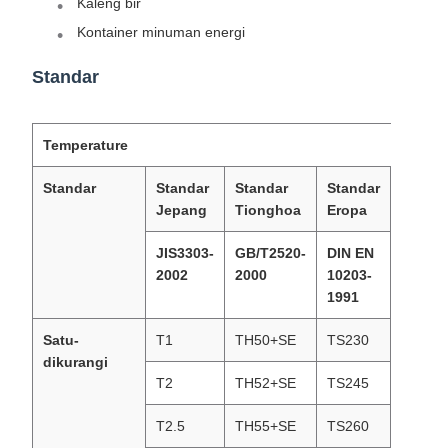
Kaleng bir
Kontainer minuman energi
Standar
Temperature
Standar
Standar
Standar
Standar
Standa
Jepang
Tionghoa
Eropa
Ameri
JIS3303-
GB/T2520-
DIN EN
ASTM6
2002
2000
10203-
2002
1991
Satu-
T1
TH50+SE
TS230
T1 ((T
dikurangi
T2
TH52+SE
TS245
T1 ((T
T2.5
TH55+SE
TS260
T2.5 ((